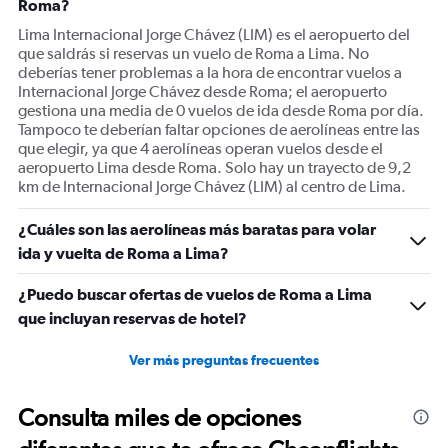
Roma?
axis
displaying
Lima Internacional Jorge Chávez (LIM) es el aeropuerto del
values.
que saldrás si reservas un vuelo de Roma a Lima. No
Range:
deberías tener problemas a la hora de encontrar vuelos a
0
Internacional Jorge Chávez desde Roma; el aeropuerto
to
gestiona una media de 0 vuelos de ida desde Roma por día.
1800.
Tampoco te deberían faltar opciones de aerolíneas entre las
que elegir, ya que 4 aerolíneas operan vuelos desde el
aeropuerto Lima desde Roma. Solo hay un trayecto de 9,2
km de Internacional Jorge Chávez (LIM) al centro de Lima.
¿Cuáles son las aerolíneas más baratas para volar
ida y vuelta de Roma a Lima?
¿Puedo buscar ofertas de vuelos de Roma a Lima
que incluyan reservas de hotel?
Ver más preguntas frecuentes
Consulta miles de opciones