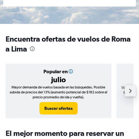
Encuentra ofertas de vuelos de Roma
a Lima
Popular en
julio
Mayor demanda de vuelos basada en las búsquedas. Posible
Los precio
subida de precios del 13% (aumento potencial de $182 sobre el
de precios
precio promedio de ida y vuelta).
Buscar ofertas
El mejor momento para reservar un