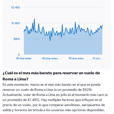
$2.400
Chart
Chart
graphic.
with
91
$1.600
data
points.
The
$800
chart
has
1
0
X
End
90 días antes
60 días antes
30 días antes
El mis…
of
axis
interactive
displaying
chart
categories.
¿Cuál es el mes más barato para reservar un vuelo de
Range:
Roma a Lima?
91
En este momento, marzo es el mes más barato en el que se puede
categories.
reservar un vuelo de Roma a Lima (a un promedio de $929).
The
Actualmente, volar de Roma a Lima en julio es el momento más caro (a
chart
un promedio de $1.485). Hay múltiples factores que influyen en el
has
precio de un vuelo, por lo que comparar aerolíneas, aeropuertos de
1
salida y horarios les brinda a los usuarios más opciones disponibles.
Y