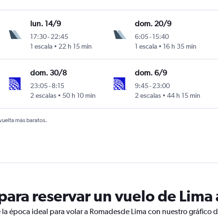
lun. 14/9
dom. 20/9
17:30
-
22:45
6:05
-
15:40
1 escala
22 h 15 min
1 escala
16 h 35 min
dom. 30/8
dom. 6/9
23:05
-
8:15
9:45
-
23:00
2 escalas
50 h 10 min
2 escalas
44 h 15 min
 vuelta más baratos.
ara reservar un vuelo de Lima
 la época ideal para volar a Romadesde Lima con nuestro gráfico 