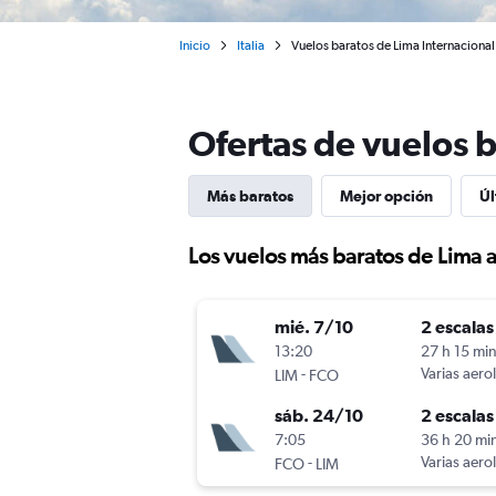
Inicio
Italia
Vuelos baratos de Lima Internaciona
Ofertas de vuelos 
Más baratos
Mejor opción
Úl
Los vuelos más baratos de Lima 
mié. 7/10
2 escalas
13:20
27 h 15 mi
-
Varias aero
LIM
FCO
sáb. 24/10
2 escalas
7:05
36 h 20 mi
-
Varias aero
FCO
LIM