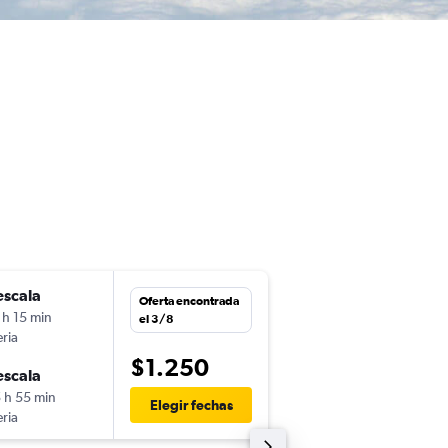
escala
sáb. 17/10
Oferta encontrada
 h 15 min
2:50
el 3/8
eria
-
LIM
FCO
$1.250
escala
mié. 28/10
 h 55 min
20:30
Elegir fechas
eria
-
FCO
LIM