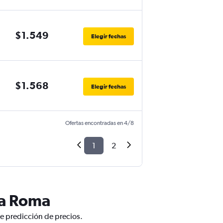
$1.549
Elegir fechas
$1.568
Elegir fechas
Ofertas encontradas en 4/8
1
2
 a Roma
de predicción de precios.