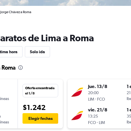
l Jorge Chávez a Roma
baratos de Lima a Roma
tima hora
Solo ida
a Roma
jue. 13/8
1 
Oferta encontrada
n
20:00
21
el 1/8
líneas
-
Ib
LIM
FCO
$1.242
vie. 21/8
1 
n
13:25
35
Elegir fechas
líneas
-
Ib
FCO
LIM