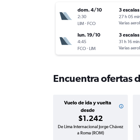
dom. 4/10
3 escalas
2:30
27 h 05 mi
-
Varias aero
LIM
FCO
lun. 19/10
3 escalas
4:45
31 h 16 min
-
Varias aero
FCO
LIM
Encuentra ofertas 
Vuelo de ida y vuelta
desde
$1.242
De Lima Internacional Jorge Chávez
a Roma (ROM)