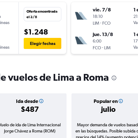
vie. 7/8
1 
Oferta encontrada
n
18:10
21
el 3/8
líneas
-
Va
LIM
FCO
$1.248
jue. 13/8
1 
6:00
17
Elegir fechas
líneas
-
Va
FCO
LIM
de vuelos de Lima a Roma
Ida desde
Popular en
$487
julio
Vuelo de ida de Lima Internacional
Mayor demanda de vuelos basad
Jorge Chávez a Roma (ROM)
en las búsquedas. Posible subida 
precios del 14% (aumento potenci