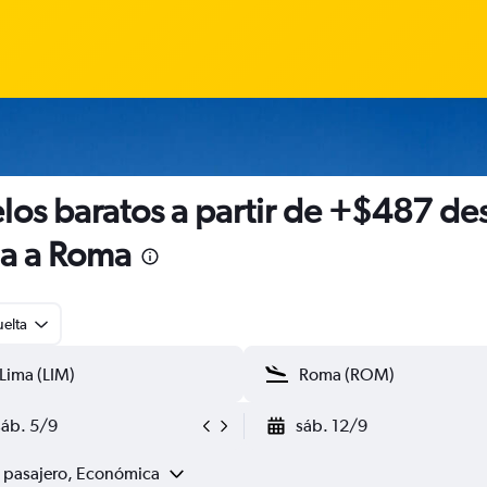
los baratos a partir de +$487 de
a a Roma
uelta
sáb. 5/9
sáb. 12/9
1 pasajero, Económica