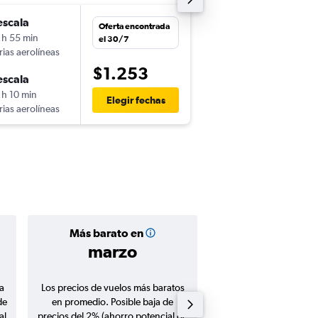
escala
dom. 1/11
Oferta encontrada
 h 55 min
2:55
el 30/7
rias aerolíneas
-
LIM
FCO
$1.253
escala
dom. 15/11
 h 10 min
13:15
Elegir fechas
rias aerolíneas
-
FCO
LIM
Más barato en
Precio prom
marzo
$1.45
a
Los precios de vuelos más baratos
Promedio de vuelos de 
de
en promedio. Posible baja de
en agosto 20
al
precios del 2% (ahorro potencial de