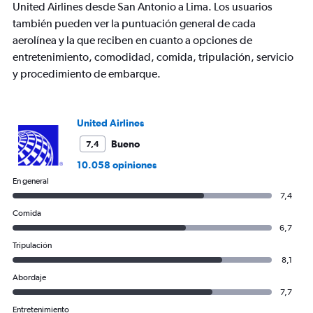
Y
United Airlines desde San Antonio a Lima. Los usuarios
axis
también pueden ver la puntuación general de cada
displaying
aerolínea y la que reciben en cuanto a opciones de
values.
entretenimiento, comodidad, comida, tripulación, servicio
Range:
0
y procedimiento de embarque.
to
1200.
United Airlines
Bueno
7,4
10.058 opiniones
En general
7,4
Comida
6,7
Tripulación
8,1
Abordaje
7,7
Entretenimiento