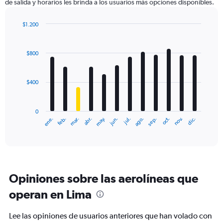
de salida y horarios les brinda a los usuarios más opciones disponibles.
Y
axis
displaying
$1.200
values.
Bar
Chart
Range:
graphic.
chart
with
0
$800
12
to
bars.
2400.
$400
The
chart
has
0
1
ene.
feb.
mar.
abr.
may.
jun.
jul.
ago.
sep.
oct.
nov.
dic.
X
End
of
axis
interactive
displaying
chart
categories.
Range:
12
Opiniones sobre las aerolíneas que
categories.
The
operan en Lima
chart
has
Lee las opiniones de usuarios anteriores que han volado con
1