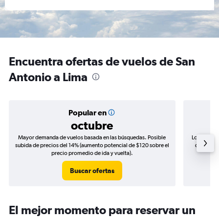
Encuentra ofertas de vuelos de San
Antonio a Lima
Popular en
octubre
Mayor demanda de vuelos basada en las búsquedas. Posible
Los precio
subida de precios del 14% (aumento potencial de $120 sobre el
de precio
precio promedio de ida y vuelta).
Buscar ofertas
El mejor momento para reservar un