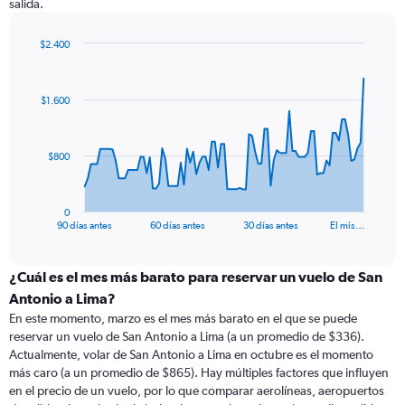
salida.
$2.400
Chart
Chart
graphic.
with
91
$1.600
data
points.
The
$800
chart
has
1
0
X
End
90 días antes
60 días antes
30 días antes
El mis…
of
axis
interactive
displaying
chart
categories.
¿Cuál es el mes más barato para reservar un vuelo de San
Range:
Antonio a Lima?
91
En este momento, marzo es el mes más barato en el que se puede
categories.
reservar un vuelo de San Antonio a Lima (a un promedio de $336).
The
Actualmente, volar de San Antonio a Lima en octubre es el momento
chart
más caro (a un promedio de $865). Hay múltiples factores que influyen
has
en el precio de un vuelo, por lo que comparar aerolíneas, aeropuertos
1