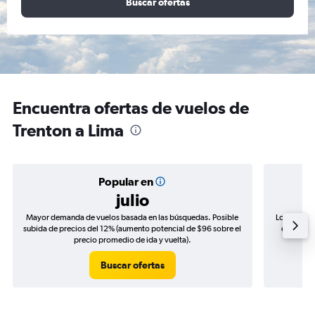
Buscar ofertas
Encuentra ofertas de vuelos de
Trenton a Lima
Popular en
julio
Mayor demanda de vuelos basada en las búsquedas. Posible
Los precio
subida de precios del 12% (aumento potencial de $96 sobre el
de precio
precio promedio de ida y vuelta).
Buscar ofertas