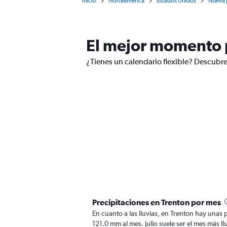
Inicio
Norteamérica
Estados Unidos
Nueva 
El mejor momento p
¿Tienes un calendario flexible? Descubre 
Precipitaciones en Trenton por mes
En cuanto a las lluvias, en Trenton hay unas p
121.0 mm al mes. julio suele ser el mes más ll