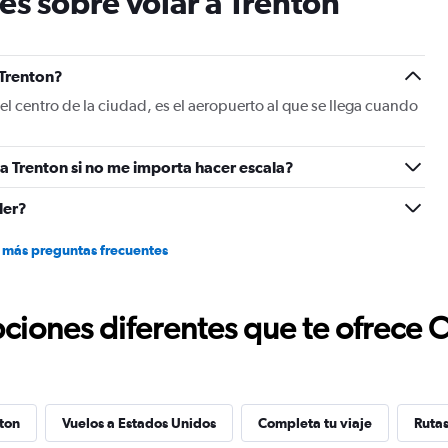
es sobre volar a Trenton
chart
has
1
Y
 Trenton?
axis
l centro de la ciudad, es el aeropuerto al que se llega cuando
displaying
values.
Range:
a Trenton si no me importa hacer escala?
0
to
30.
ler?
 más preguntas frecuentes
ciones diferentes que te ofrece 
ton
Vuelos a Estados Unidos
Completa tu viaje
Ruta