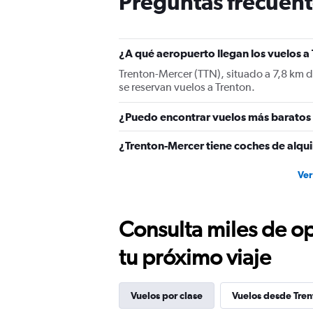
Preguntas frecuent
has
1
Y
axis
¿A qué aeropuerto llegan los vuelos a
displaying
values.
Trenton-Mercer (TTN), situado a 7,8 km de
Range:
se reservan vuelos a Trenton.
0
to
¿Puedo encontrar vuelos más baratos 
150.
¿Trenton-Mercer tiene coches de alqui
Ver
Consulta miles de op
tu próximo viaje
Vuelos por clase
Vuelos desde Tren