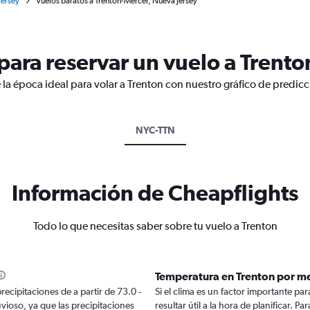
Jersey
Vuelos baratos a Trenton-Mercer, Nueva Jersey
ara reservar un vuelo a Trento
la época ideal para volar a Trenton con nuestro gráfico de predicc
NYC-TTN
Información de Cheapflights
Todo lo que necesitas saber sobre tu vuelo a Trenton
Temperatura en Trenton por m
recipitaciones de a partir de 73.0 -
Si el clima es un factor importante par
uvioso, ya que las precipitaciones
resultar útil a la hora de planificar. 