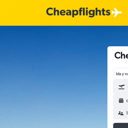
Che
Ida y v