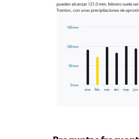
pueden alcanzar 121.0 mm. febrero suele ser
Trenton, con unas precipitaciones de apro
150 mm
Bar
Chart
graphic.
chart
with
100 mm
12
bars.
The
50 mm
chart
has
1
0 mm
X
End
ene.
feb.
mar.
abr.
may.
jun.
of
axis
interactive
displaying
chart
categories.
Range:
12
categories.
The
chart