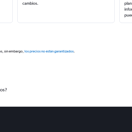
cambios.
plan
info
pued
os, sin embargo,
los precios no están garantizados
.
tos?