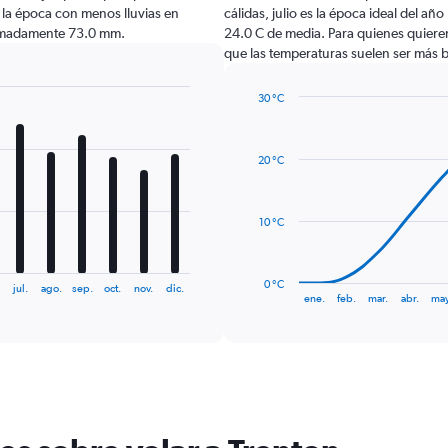
 la época con menos lluvias en
cálidas, julio es la época ideal del añ
ximadamente 73.0 mm.
24.0 C de media. Para quienes quieren 
que las temperaturas suelen ser más b
30 °C
Line
Chart
graphic.
chart
with
20 °C
14
data
points.
10 °C
The
chart
has
0 °C
jul.
ago.
sep.
oct.
nov.
dic.
1
End
ene.
feb.
mar.
abr.
may
of
X
interactive
axis
chart
displaying
categories.
Range:
14
categories.
The