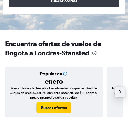
Buscar ofertas
Encuentra ofertas de vuelos de
Bogotá a Londres-Stansted
Popular en
enero
Mayor demanda de vuelos basada en las búsquedas. Posible
Los precio
subida de precios del 2% (aumento potencial de $26 sobre el
de precio
precio promedio de ida y vuelta).
Buscar ofertas