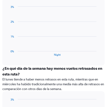
chart
has
3%
1
Bar
Chart
Y
graphic.
chart
with
axis
2%
1
displaying
bar.
values.
Range:
The
1%
-0.5
chart
to
has
0.5.
1
0%
X
End
Night
of
axis
interactive
displaying
chart
categories.
¿En qué día de la semana hay menos vuelos retrasados en
Range:
esta ruta?
1
El lunes tiende a haber menos retrasos en esta ruta, mientras que en
categories.
miércoles ha habido tradicionalmente una media más alta de retrasos en
The
comparación con otros días de la semana.
chart
has
1
3%
Y
Bar
Chart