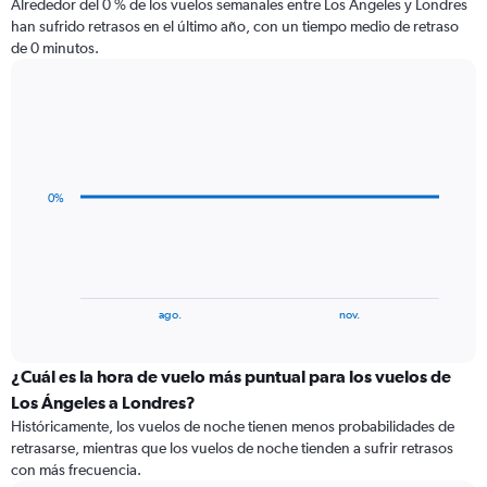
Alrededor del 0 % de los vuelos semanales entre Los Ángeles y Londres
han sufrido retrasos en el último año, con un tiempo medio de retraso
de 0 minutos.
Line
Chart
graphic.
chart
with
4
data
0%
points.
The
chart
has
1
End
ago.
nov.
of
X
interactive
axis
chart
displaying
¿Cuál es la hora de vuelo más puntual para los vuelos de
categories.
Los Ángeles a Londres?
Range:
Históricamente, los vuelos de noche tienen menos probabilidades de
4
retrasarse, mientras que los vuelos de noche tienden a sufrir retrasos
categories.
con más frecuencia.
The