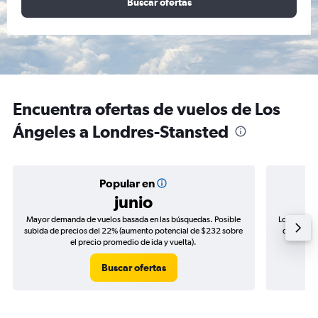
Buscar ofertas
Encuentra ofertas de vuelos de Los
Ángeles a Londres-Stansted
Popular en
junio
Mayor demanda de vuelos basada en las búsquedas. Posible
Los precio
subida de precios del 22% (aumento potencial de $232 sobre
de precios
el precio promedio de ida y vuelta).
Buscar ofertas