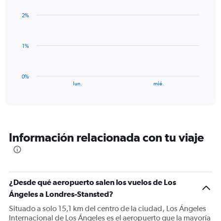
graphic.
chart
axis
with
displaying
2%
2
values.
bars.
Range:
0
The
1%
to
chart
3.
has
1
0%
X
End
lun.
mié.
of
axis
interactive
displaying
chart
categories.
Range:
2
Información relacionada con tu viaje
categories.
The
chart
has
1
¿Desde qué aeropuerto salen los vuelos de Los
Y
Ángeles a Londres-Stansted?
axis
displaying
Situado a solo 15,1 km del centro de la ciudad, Los Ángeles
values.
Internacional de Los Ángeles es el aeropuerto que la mayoría