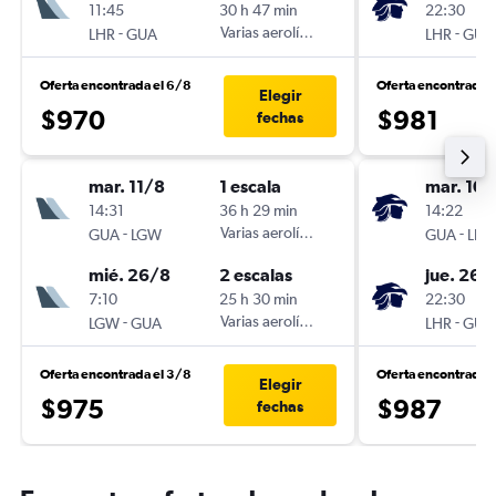
11:45
30 h 47 min
22:30
-
Varias aerolíneas
-
LHR
GUA
LHR
GUA
Oferta encontrada el 6/8
Oferta encontrada 
Elegir
$970
$981
fechas
mar. 11/8
1 escala
mar. 10/
14:31
36 h 29 min
14:22
-
Varias aerolíneas
-
GUA
LGW
GUA
LHR
mié. 26/8
2 escalas
jue. 26/
7:10
25 h 30 min
22:30
-
Varias aerolíneas
-
LGW
GUA
LHR
GUA
Oferta encontrada el 3/8
Oferta encontrada 
Elegir
$975
$987
fechas