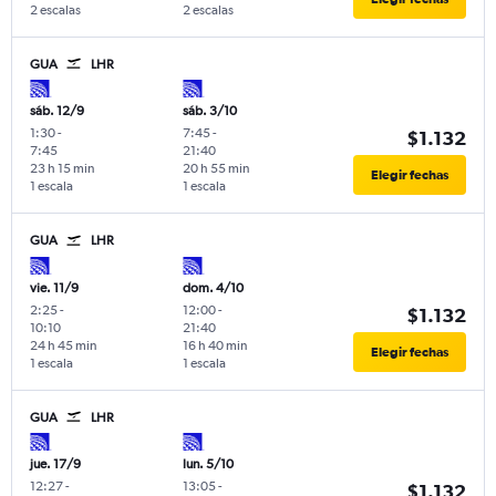
2 escalas
2 escalas
GUA
LHR
sáb. 12/9
sáb. 3/10
1:30
-
7:45
-
$1.132
7:45
21:40
23 h 15 min
20 h 55 min
Elegir fechas
1 escala
1 escala
GUA
LHR
vie. 11/9
dom. 4/10
2:25
-
12:00
-
$1.132
10:10
21:40
24 h 45 min
16 h 40 min
Elegir fechas
1 escala
1 escala
GUA
LHR
jue. 17/9
lun. 5/10
12:27
-
13:05
-
$1.132