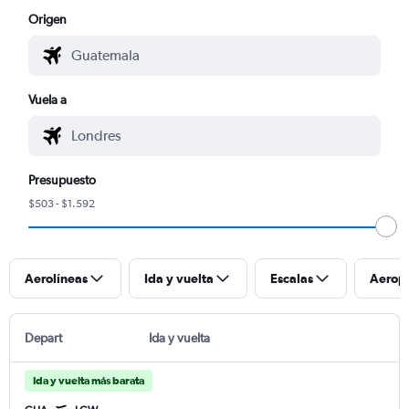
Origen
Vuela a
Presupuesto
$503 - $1.592
Aerolíneas
Ida y vuelta
Escalas
Aerop
Depart
Ida y vuelta
Ida y vuelta más barata