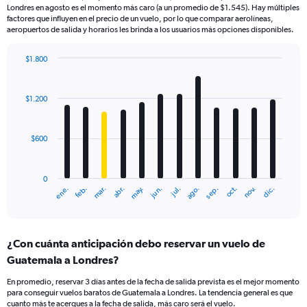
Londres en agosto es el momento más caro (a un promedio de $1.545). Hay múltiples
factores que influyen en el precio de un vuelo, por lo que comparar aerolíneas,
aeropuertos de salida y horarios les brinda a los usuarios más opciones disponibles.
$1.800
Bar
Chart
graphic.
chart
with
$1.200
12
bars.
$600
The
chart
has
0
1
mar.
jun.
sep.
dic.
ene.
abr.
jul.
oct.
feb.
may.
ago.
nov.
X
End
of
axis
interactive
displaying
chart
categories.
¿Con cuánta anticipación debo reservar un vuelo de
Range:
Guatemala a Londres?
12
categories.
En promedio, reservar 3 días antes de la fecha de salida prevista es el mejor momento
The
para conseguir vuelos baratos de Guatemala a Londres. La tendencia general es que
chart
cuanto más te acerques a la fecha de salida, más caro será el vuelo.