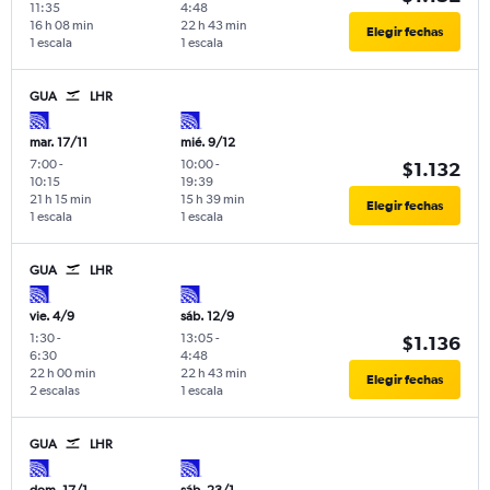
11:35
4:48
16 h 08 min
22 h 43 min
Elegir fechas
1 escala
1 escala
GUA
LHR
mar. 17/11
mié. 9/12
7:00
-
10:00
-
$1.132
10:15
19:39
21 h 15 min
15 h 39 min
Elegir fechas
1 escala
1 escala
GUA
LHR
vie. 4/9
sáb. 12/9
1:30
-
13:05
-
$1.136
6:30
4:48
22 h 00 min
22 h 43 min
Elegir fechas
2 escalas
1 escala
GUA
LHR