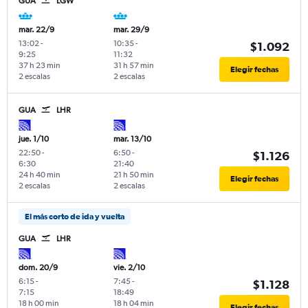
GUA
LGW
mar. 22/9
mar. 29/9
13:02
-
10:35
-
$1.092
9:25
11:32
37 h 23 min
31 h 57 min
Elegir fechas
2 escalas
2 escalas
GUA
LHR
jue. 1/10
mar. 13/10
22:50
-
6:50
-
$1.126
6:30
21:40
24 h 40 min
21 h 50 min
Elegir fechas
2 escalas
2 escalas
El más corto de ida y vuelta
GUA
LHR
dom. 20/9
vie. 2/10
6:15
-
7:45
-
$1.128
7:15
18:49
18 h 00 min
18 h 04 min
Elegir fechas