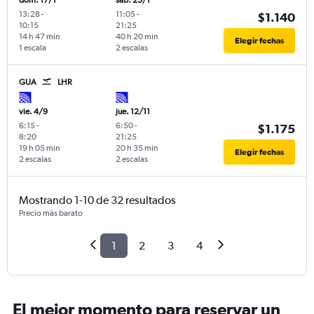
dom. 17/1
sáb. 23/1
13:28
-
11:05
-
$1.140
10:15
21:25
14 h 47 min
40 h 20 min
Elegir fechas
1 escala
2 escalas
GUA
LHR
vie. 4/9
jue. 12/11
6:15
-
6:50
-
$1.175
8:20
21:25
19 h 05 min
20 h 35 min
Elegir fechas
2 escalas
2 escalas
Mostrando 1-10 de 32 resultados
Precio más barato
1
2
3
4
El mejor momento para reservar un