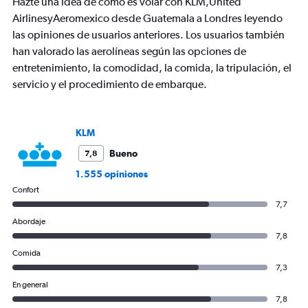
Hazte una idea de cómo es volar con KLM,United
has
AirlinesyAeromexico desde Guatemala a Londres leyendo
1
las opiniones de usuarios anteriores. Los usuarios también
Y
axis
han valorado las aerolíneas según las opciones de
displaying
entretenimiento, la comodidad, la comida, la tripulación, el
values.
servicio y el procedimiento de embarque.
Range:
0
to
3000.
KLM
Bueno
7,8
1.555 opiniones
Confort
7,7
Abordaje
7,8
Comida
7,3
En general
7,8