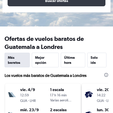
Buscar ofertas
Ofertas de vuelos baratos de
Guatemala a Londres
Más
Mejor
Última
Solo
baratos
opción
hora
ida
Los vuelos más baratos de Guatemala a Londres
vie. 4/9
1 escala
vie. 20/
12:59
17 h 16 min
14:22
-
Varias aerolíneas
-
GUA
LHR
GUA
LHR
mié. 23/9
2 escalas
lun. 30/