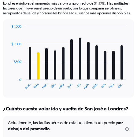
Londres en julio es el momento más caro (a un promedio de $1.179). Hay múltiples
factores que influyen en el precio de un vuelo, por lo que comparar aerolíneas,
aeropuertos de salida y horarios les brinda a los usuarios más opciones disponibles.
$1.500
Bar
Chart
graphic.
chart
with
$1.000
12
bars.
$500
The
chart
has
0
1
mar.
jun.
sep.
dic.
ene.
abr.
jul.
oct.
feb.
may.
ago.
nov.
X
End
of
axis
interactive
displaying
chart
categories.
¿Cuánto cuesta volar ida y vuelta de San José a Londres?
Range:
12
categories.
Actualmente, las tarifas aéreas de esta ruta tienen un precio
por
The
debajo del promedio
.
chart