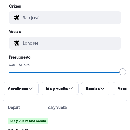
Origen
Vuela a
Presupuesto
$391 - $1.698
Aerolíneas
Ida y vuelta
Escalas
Aerop
Depart
Ida y vuelta
Ida y vuelta más barata