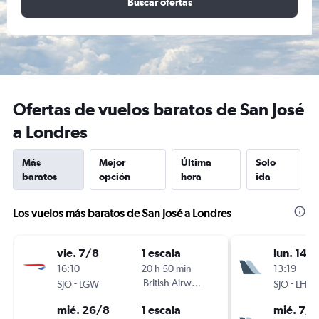
Buscar ofertas
Ofertas de vuelos baratos de San José
a Londres
Más
Mejor
Última
Solo
baratos
opción
hora
ida
Los vuelos más baratos de San José a Londres
vie. 7/8
1 escala
lun. 14/
16:10
20 h 50 min
13:19
-
British Airways
-
SJO
LGW
SJO
LHR
mié. 26/8
1 escala
mié. 7/1