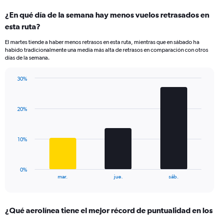
categories.
¿En qué día de la semana hay menos vuelos retrasados en
Range:
esta ruta?
1
categories.
El martes tiende a haber menos retrasos en esta ruta, mientras que en sábado ha
The
habido tradicionalmente una media más alta de retrasos en comparación con otros
chart
días de la semana.
has
1
30%
Y
Bar
Chart
axis
graphic.
chart
displaying
with
values.
20%
3
Range:
bars.
0
to
The
10%
24.
chart
has
1
0%
X
End
mar.
jue.
sáb.
of
axis
interactive
displaying
chart
categories.
¿Qué aerolínea tiene el mejor récord de puntualidad en los
Range: