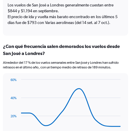
has
Los vuelos de San José a Londres generalmente cuestan entre
1
$844 y $1.194 en septiembre.
Y
El precio de ida y vuelta más barato encontrado en los últimos 5
axis
días fue de $793 con Varias aerolíneas (del 14 set. al 7 oct.).
displaying
values.
Range:
0
¿Con qué frecuencia salen demorados los vuelos desde
to
1500.
San José a Londres?
Alrededor del 17 % de los vuelos semanales entre San José y Londres han sufrido
retrasos en el último año, con un tiempo medio de retraso de 189 minutos.
60%
Line
Chart
graphic.
chart
with
40%
8
data
points.
20%
The
chart