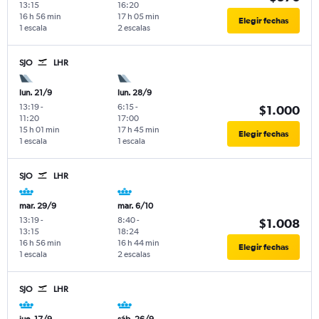
13:15
16:20
16 h 56 min
17 h 05 min
Elegir fechas
1 escala
2 escalas
SJO
LHR
lun. 21/9
lun. 28/9
13:19
-
6:15
-
$1.000
11:20
17:00
15 h 01 min
17 h 45 min
Elegir fechas
1 escala
1 escala
SJO
LHR
mar. 29/9
mar. 6/10
13:19
-
8:40
-
$1.008
13:15
18:24
16 h 56 min
16 h 44 min
Elegir fechas
1 escala
2 escalas
SJO
LHR