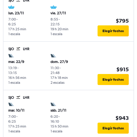
SJO
LHR
lun. 23/11
vie. 27/11
7:00
-
8:55
-
$795
6:25
22:15
17 h 25 min
19 h 20 min
Elegir fechas
1 escala
1 escala
SJO
LHR
mar. 22/9
dom. 27/9
13:19
-
11:30
-
$915
13:15
21:48
16 h 56 min
17 h 18 min
Elegir fechas
1 escala
2 escalas
SJO
LHR
mar. 10/11
sáb. 21/11
7:00
-
6:20
-
$943
6:25
16:10
17 h 25 min
15 h 50 min
Elegir fechas
1 escala
1 escala