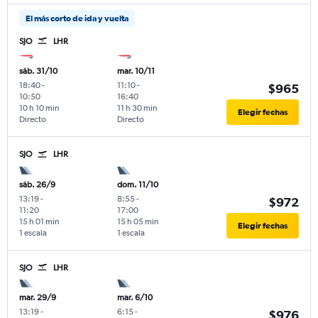
El más corto de ida y vuelta
SJO
LHR
sáb. 31/10
mar. 10/11
18:40
-
11:10
-
$965
10:50
16:40
10 h 10 min
11 h 30 min
Elegir fechas
Directo
Directo
SJO
LHR
sáb. 26/9
dom. 11/10
13:19
-
8:55
-
$972
11:20
17:00
15 h 01 min
15 h 05 min
Elegir fechas
1 escala
1 escala
SJO
LHR
mar. 29/9
mar. 6/10
13:19
-
6:15
-
$976