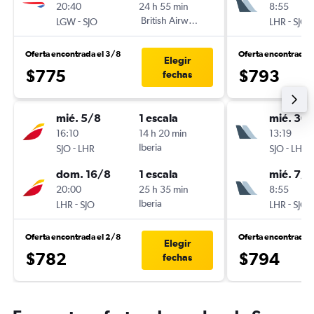
20:40
24 h 55 min
8:55
-
British Airways
-
LGW
SJO
LHR
SJO
Oferta encontrada el 3/8
Oferta encontrada 
Elegir
$775
$793
fechas
mié. 5/8
1 escala
mié. 30
16:10
14 h 20 min
13:19
-
Iberia
-
SJO
LHR
SJO
LHR
dom. 16/8
1 escala
mié. 7/1
20:00
25 h 35 min
8:55
-
Iberia
-
LHR
SJO
LHR
SJO
Oferta encontrada el 2/8
Oferta encontrada 
Elegir
$782
$794
fechas