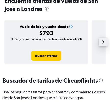
Encuentra ofertas de vuelos de San
José a Londres
Vuelo de ida y vuelta desde
$793
De San José Internacional Juan Santamaría a Londres (LON)
Vuelo de
Buscar ofertas
Buscador de tarifas de Cheapflights
Usa los siguientes filtros para encontrar y comparar los vuelos
desde San José a Londres que más te convengan.