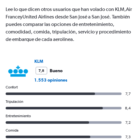
The
chart
Lee lo que dicen otros usuarios que han volado con KLM,Air
has
FranceyUnited Airlines desde San José a San José. También
1
puedes comparar las opciones de entretenimiento,
Y
axis
comodidad, comida, tripulación, servicio y procedimiento
displaying
de embarque de cada aerolínea.
values.
Range:
0
to
KLM
1500.
Bueno
7,8
1.553 opiniones
Confort
7,7
Tripulación
8,4
Entretenimiento
7,2
Comida
7,3