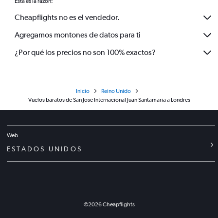
Esta es la razón:
Cheapflights no es el vendedor.
Agregamos montones de datos para ti
¿Por qué los precios no son 100% exactos?
Inicio
Reino Unido
Vuelos baratos de San José Internacional Juan Santamaría a Londres
Web
ESTADOS UNIDOS
©
2026
Cheapflights