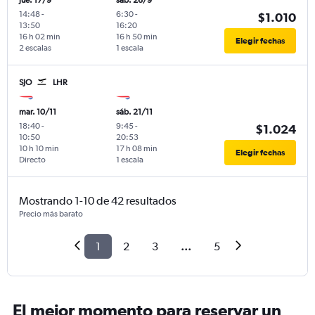
jue. 17/9
sáb. 26/9
14:48
-
6:30
-
$1.010
13:50
16:20
16 h 02 min
16 h 50 min
Elegir fechas
2 escalas
1 escala
SJO
LHR
mar. 10/11
sáb. 21/11
18:40
-
9:45
-
$1.024
10:50
20:53
10 h 10 min
17 h 08 min
Elegir fechas
Directo
1 escala
Mostrando 1-10 de 42 resultados
Precio más barato
1
2
3
...
5
El mejor momento para reservar un