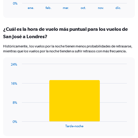
has
0%
1
End
ene.
feb.
mar.
oct.
nov.
dic.
of
X
interactive
axis
chart
displaying
¿Cuál es la hora de vuelo más puntual para los vuelos de
categories.
Range:
San José a Londres?
8
Históricamente, los vuelos por la noche tienen menos probabilidades de retrasarse,
categories.
mientras que los vuelos por la noche tienden a sufrir retrasos con más frecuencia.
The
chart
has
24%
Bar
1
Chart
graphic.
chart
Y
with
axis
16%
1
displaying
bar.
values.
Range:
The
8%
0
chart
to
has
60.
1
0%
X
End
Tarde-noche
of
axis
interactive
displaying
chart