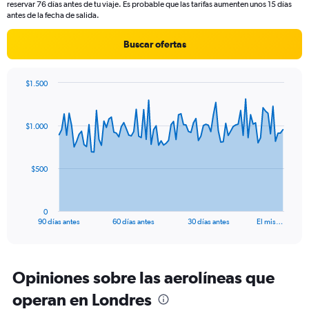
reservar 76 días antes de tu viaje. Es probable que las tarifas aumenten unos 15 días
has
antes de la fecha de salida.
1
Y
Buscar ofertas
axis
displaying
values.
$1.500
Range:
Chart
Chart
0
graphic.
with
to
91
$1.000
data
24.
points.
The
$500
chart
has
1
0
X
End
90 días antes
60 días antes
30 días antes
El mis…
of
axis
interactive
displaying
chart
categories.
Range:
Opiniones sobre las aerolíneas que
91
operan en Londres
categories.