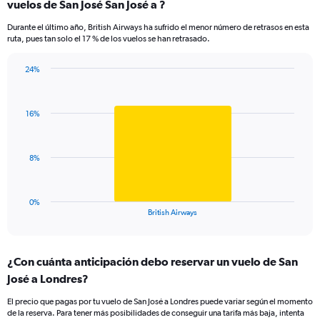
vuelos de San José San José a ?
3
categories.
Durante el último año, British Airways ha sufrido el menor número de retrasos en esta
The
ruta, pues tan solo el 17 % de los vuelos se han retrasado.
chart
has
24%
1
Bar
Chart
Y
graphic.
chart
axis
with
displaying
16%
1
values.
bar.
Range:
0
The
8%
to
chart
30.
has
1
0%
X
End
British Airways
of
axis
interactive
displaying
chart
categories.
¿Con cuánta anticipación debo reservar un vuelo de San
Range:
José a Londres?
1
categories.
El precio que pagas por tu vuelo de San José a Londres puede variar según el momento
The
de la reserva. Para tener más posibilidades de conseguir una tarifa más baja, intenta
chart