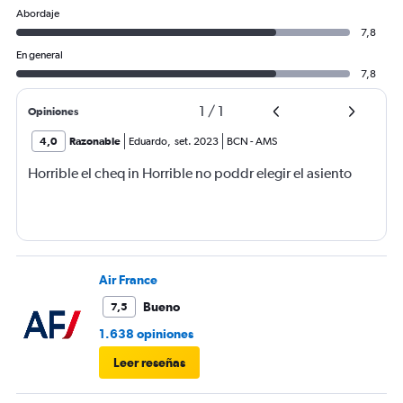
Abordaje
7,8
En general
7,8
1
/
1
Opiniones
4,0
Razonable
Eduardo
,
set. 2023
BCN
-
AMS
Horrible el cheq in Horrible no poddr elegir el asiento
Air France
Bueno
7,5
1.638 opiniones
Leer reseñas