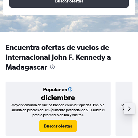
Buscar ofertas
Encuentra ofertas de vuelos de
Internacional John F. Kennedy a
Madagascar
Popular en
diciembre
Mayor demanda de vuelos basada en las búsquedas. Posible
Los precio
subida de precios del 0% (aumento potencial de $10 sobre el
de precios
precio promedio de ida y vuelta).
Buscar ofertas