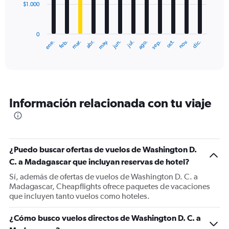
$1.000
The
chart
has
0
1
ene.
feb.
mar.
abr.
may.
jun.
jul.
ago.
sep.
oct.
nov.
dic.
X
End
of
axis
interactive
displaying
chart
categories.
Range:
12
Información relacionada con tu viaje
categories.
The
chart
has
1
¿Puedo buscar ofertas de vuelos de Washington D.
Y
C. a Madagascar que incluyan reservas de hotel?
axis
displaying
Sí, además de ofertas de vuelos de Washington D. C. a
values.
Madagascar, Cheapflights ofrece paquetes de vacaciones
Range:
que incluyen tanto vuelos como hoteles.
0
to
¿Cómo busco vuelos directos de Washington D. C. a
3000.