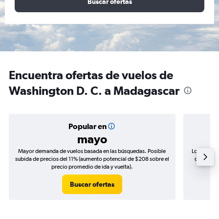
Buscar ofertas
Encuentra ofertas de vuelos de
Washington D. C. a Madagascar
Popular en
mayo
Mayor demanda de vuelos basada en las búsquedas. Posible
Los precio
subida de precios del 11% (aumento potencial de $208 sobre el
de precios
precio promedio de ida y vuelta).
Buscar ofertas