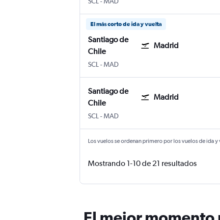
Santiago de Chile Internacional Arturo M
Adolfo Suárez Madrid-Barajas
SCL
-
MAD
El más corto de ida y vuelta
Santiago de
Madrid
Chile
Santiago de Chile Internacional Arturo M
Adolfo Suárez Madrid-Barajas
SCL
-
MAD
Santiago de
Madrid
Chile
Santiago de Chile Internacional Arturo M
Adolfo Suárez Madrid-Barajas
SCL
-
MAD
Los vuelos se ordenan primero por los vuelos de ida y
Mostrando 1-10 de 21 resultados
El mejor momento p