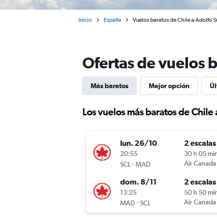
Inicio
España
Vuelos baratos de Chile a Adolfo 
Ofertas de vuelos b
Más baratos
Mejor opción
Úl
Los vuelos más baratos de Chile
lun. 26/10
2 escalas
20:55
30 h 05 mi
-
Air Canada
SCL
MAD
dom. 8/11
2 escalas
13:25
50 h 50 mi
-
Air Canada
MAD
SCL