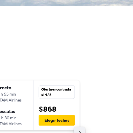
irecto
jue. 10/12
Oferta encontrada
 h 55 min
21:55
el 4/8
TAM Airlines
-
SCL
MAD
$868
escalas
lun. 18/1
 h 30 min
7:25
Elegir fechas
TAM Airlines
-
MAD
SCL