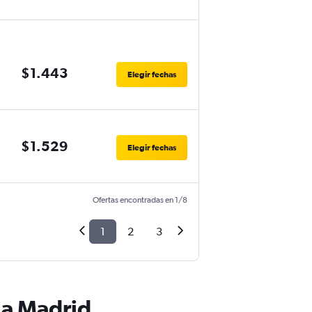
$1.443
Elegir fechas
$1.529
Elegir fechas
Ofertas encontradas en 1/8
1
2
3
 a Madrid