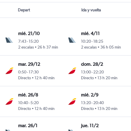
Depart
Ida y vuelta
mié. 21/10
mié. 4/11
7:43
-
15:20
10:20
-
18:25
2 escalas
26 h 37 min
2 escalas
36 h 05 min
erino Benítez
mar. 29/12
dom. 28/2
0:50
-
17:30
13:00
-
22:20
Directo
12 h 40 min
Directo
13 h 20 min
erino Benítez
mié. 26/8
mié. 2/9
10:40
-
5:20
13:20
-
20:40
Directo
12 h 40 min
Directo
13 h 20 min
erino Benítez
mar. 26/1
jue. 11/2