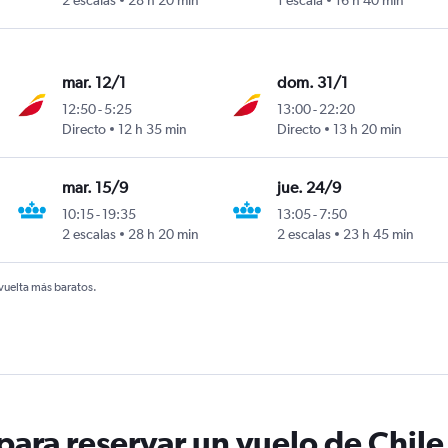
2 escalas
28 h 20 min
1 escala
16 h 40 min
erino Benítez
mar. 12/1
dom. 31/1
12:50
-
5:25
13:00
-
22:20
Directo
12 h 35 min
Directo
13 h 20 min
erino Benítez
mar. 15/9
jue. 24/9
10:15
-
19:35
13:05
-
7:50
2 escalas
28 h 20 min
2 escalas
23 h 45 min
erino Benítez
 vuelta más baratos.
ara reservar un vuelo de Chile