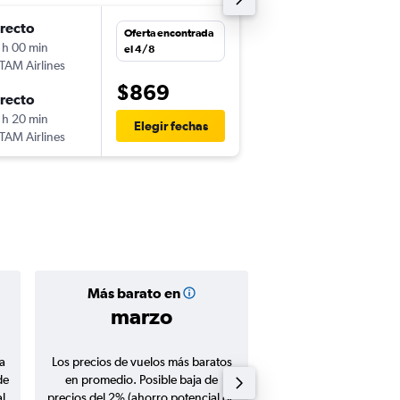
irecto
mar. 11/8
Oferta encontrada
 h 00 min
10:00
el 4/8
TAM Airlines
-
SCL
MAD
$869
irecto
vie. 28/8
 h 20 min
13:05
Elegir fechas
TAM Airlines
-
MAD
SCL
Más barato en
Precio prom
marzo
$1.01
a
Los precios de vuelos más baratos
Promedio de vuelos de 
de
en promedio. Posible baja de
en agosto 20
l
precios del 2% (ahorro potencial de