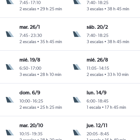
7:45
-
17:10
7:40
-
18:25
2 escalas
29 h 25 min
3 escalas
38 h 45 min
erino Benítez
mar. 26/1
sáb. 20/2
7:45
-
23:30
7:40
-
18:25
2 escalas
35 h 45 min
3 escalas
38 h 45 min
erino Benítez
mié. 19/8
mié. 26/8
6:50
-
17:00
11:05
-
14:15
3 escalas
28 h 10 min
2 escalas
33 h 10 min
erino Benítez
dom. 6/9
lun. 14/9
10:00
-
16:25
6:00
-
18:45
2 escalas
25 h 25 min
1 escala
17 h 45 min
erino Benítez
mar. 20/10
jue. 12/11
10:15
-
19:35
20:05
-
8:45