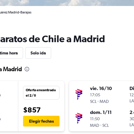
Suárez Madrid-Barajas
aratos de Chile a Madrid
tima hora
Solo ida
 a Madrid
vie. 16/10
D
Oferta encontrada
n
17:05
12
el 2/8
-
LA
SCL
MAD
$857
dom. 1/11
2 
n
11:50
30
Elegir fechas
-
LA
MAD
SCL