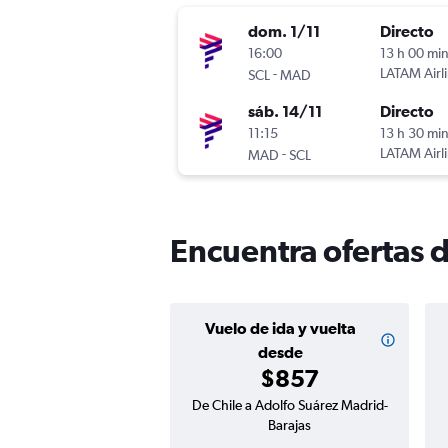
dom. 1/11
Directo
16:00
13 h 00 mi
-
LATAM Airl
SCL
MAD
sáb. 14/11
Directo
11:15
13 h 30 mi
-
LATAM Airl
MAD
SCL
Encuentra ofertas 
Vuelo de ida y vuelta
desde
$857
De Chile a Adolfo Suárez Madrid-
Barajas