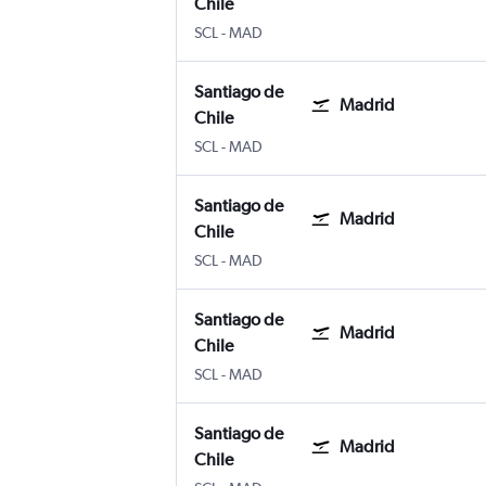
Chile
Santiago de Chile Internacional Arturo M
Adolfo Suárez Madrid-Barajas
SCL
-
MAD
Santiago de
Madrid
Chile
Santiago de Chile Internacional Arturo M
Adolfo Suárez Madrid-Barajas
SCL
-
MAD
Santiago de
Madrid
Chile
Santiago de Chile Internacional Arturo M
Adolfo Suárez Madrid-Barajas
SCL
-
MAD
Santiago de
Madrid
Chile
Santiago de Chile Internacional Arturo M
Adolfo Suárez Madrid-Barajas
SCL
-
MAD
Santiago de
Madrid
Chile