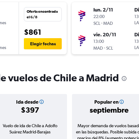
lun. 2/11
D
Oferta encontrada
n
22:00
13
el 6/8
ines
-
LA
SCL
MAD
$861
vie. 20/11
D
n
13:00
13
Elegir fechas
ines
-
LA
MAD
SCL
de vuelos de Chile a Madrid
Ida desde
Popular en
$397
septiembre
Vuelo de ida de Chile a Adolfo
Mayor demanda de vuelos basad
Suárez Madrid-Barajas
en las búsquedas. Posible subida 
precios del 8% (aumento potencia