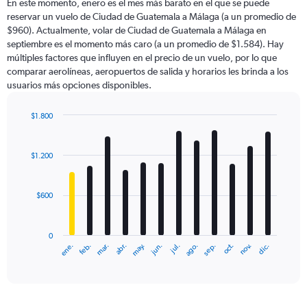
En este momento, enero es el mes más barato en el que se puede
reservar un vuelo de Ciudad de Guatemala a Málaga (a un promedio de
$960). Actualmente, volar de Ciudad de Guatemala a Málaga en
septiembre es el momento más caro (a un promedio de $1.584). Hay
múltiples factores que influyen en el precio de un vuelo, por lo que
comparar aerolíneas, aeropuertos de salida y horarios les brinda a los
usuarios más opciones disponibles.
$1.800
Bar
Chart
graphic.
chart
with
$1.200
12
bars.
$600
The
chart
has
0
1
ene.
feb.
mar.
abr.
may.
jun.
jul.
ago.
sep.
oct.
nov.
dic.
X
End
of
axis
interactive
displaying
chart
categories.
Range: