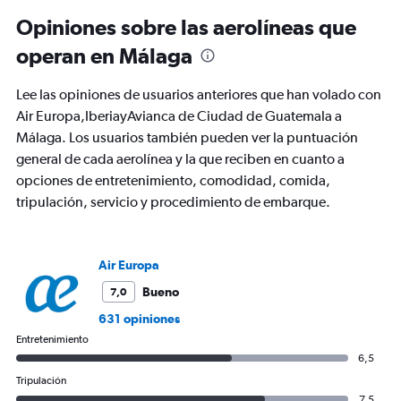
12
Opiniones sobre las aerolíneas que
categories.
The
operan en Málaga
chart
has
Lee las opiniones de usuarios anteriores que han volado con
1
Y
Air Europa,IberiayAvianca de Ciudad de Guatemala a
axis
Málaga. Los usuarios también pueden ver la puntuación
displaying
general de cada aerolínea y la que reciben en cuanto a
values.
opciones de entretenimiento, comodidad, comida,
Range:
0
tripulación, servicio y procedimiento de embarque.
to
1800.
Air Europa
Bueno
7,0
631 opiniones
Entretenimiento
6,5
Tripulación
7,5