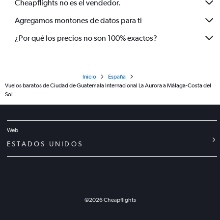
Cheapflights no es el vendedor.
Agregamos montones de datos para ti
¿Por qué los precios no son 100% exactos?
Inicio
España
Vuelos baratos de Ciudad de Guatemala Internacional La Aurora a Málaga-Costa del
Sol
Web
ESTADOS UNIDOS
©
2026
Cheapflights