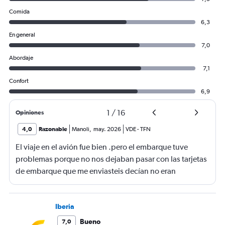
Comida
6,3
En general
7,0
Abordaje
7,1
Confort
6,9
1
/
16
Opiniones
4,0
Razonable
Manoli
,
may. 2026
VDE
-
TFN
El viaje en el avión fue bien .pero el embarque tuve
problemas porque no nos dejaban pasar con las tarjetas
de embarque que me enviasteis decían no eran
completas nonponia vuelo y querían los billetes y yo no
los tenía casi perdemos el vuelo.suerte de una chica que
nos dejó pasar
Iberia
Bueno
7,0