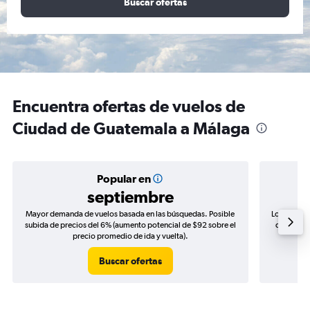
Buscar ofertas
Encuentra ofertas de vuelos de
Ciudad de Guatemala a Málaga
Popular en
septiembre
Mayor demanda de vuelos basada en las búsquedas. Posible
Los precio
subida de precios del 6% (aumento potencial de $92 sobre el
de precios
precio promedio de ida y vuelta).
Buscar ofertas