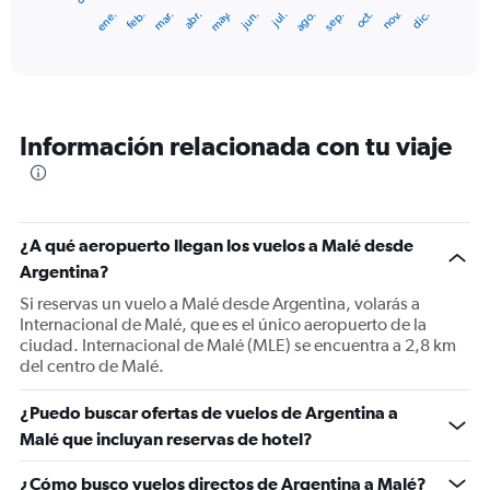
1
ene.
feb.
mar.
abr.
may.
jun.
jul.
ago.
sep.
oct.
nov.
dic.
X
End
of
axis
interactive
displaying
chart
categories.
Range:
12
Información relacionada con tu viaje
categories.
The
chart
has
1
¿A qué aeropuerto llegan los vuelos a Malé desde
Y
Argentina?
axis
displaying
Si reservas un vuelo a Malé desde Argentina, volarás a
values.
Internacional de Malé, que es el único aeropuerto de la
Range:
ciudad. Internacional de Malé (MLE) se encuentra a 2,8 km
0
del centro de Malé.
to
4500.
¿Puedo buscar ofertas de vuelos de Argentina a
Malé que incluyan reservas de hotel?
¿Cómo busco vuelos directos de Argentina a Malé?