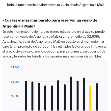
Todo lo que necesitas saber sobre tu vuelo desde Argentina a Malé
¿Cuál es el mes más barato para reservar un vuelo de
Argentina a Malé?
En este momento, noviembre es el mes más barato en el que se puede
reservar un vuelo de Argentina a Malé (a un promedio de $2.608).
Actualmente, volar de Argentina a Malé en agosto es el momento más
caro (a un promedio de $3.555). Hay múltiples factores que influyen en
el precio de un vuelo, por lo que comparar aerolíneas, aeropuertos de
salida y horarios les brinda a los usuarios más opciones disponibles.
$4.500
Bar
Chart
graphic.
chart
with
$3.000
12
bars.
$1.500
The
chart
has
0