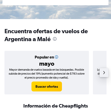
Encuentra ofertas de vuelos de
Argentina a Malé
Popular en
mayo
Mayor demanda de vuelos basada en las búsquedas. Posible
Los precio
subida de precios del 19% (aumento potencial de $783 sobre
de precios
el precio promedio de ida y vuelta).
Buscar ofertas
Información de Cheapflights