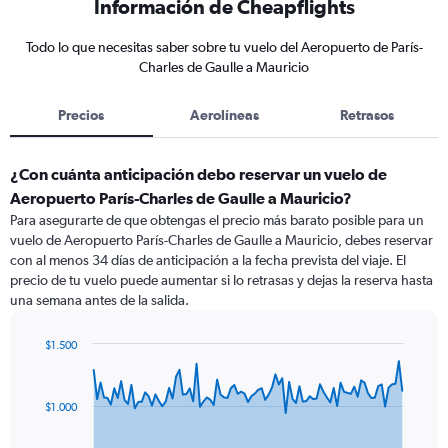
Información de Cheapflights
Todo lo que necesitas saber sobre tu vuelo del Aeropuerto de París-
Charles de Gaulle a Mauricio
Precios
Aerolíneas
Retrasos
¿Con cuánta anticipación debo reservar un vuelo de
Aeropuerto París-Charles de Gaulle a Mauricio?
Para asegurarte de que obtengas el precio más barato posible para un
vuelo de Aeropuerto París-Charles de Gaulle a Mauricio, debes reservar
con al menos 34 días de anticipación a la fecha prevista del viaje. El
precio de tu vuelo puede aumentar si lo retrasas y dejas la reserva hasta
una semana antes de la salida.
$1.500
Chart
Chart
graphic.
with
91
$1.000
data
points.