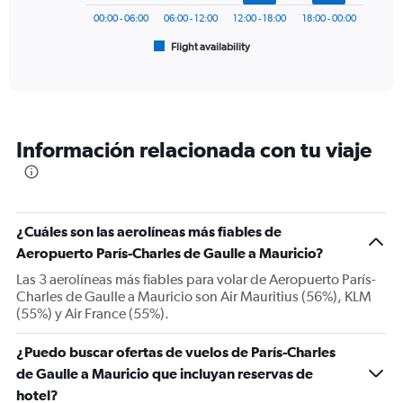
1500.
has
00:00 - 06:00
06:00 - 12:00
12:00 - 18:00
18:00 - 00:00
1
Flight availability
X
End
of
axis
interactive
displaying
chart
categories.
Range:
6
Información relacionada con tu viaje
categories.
The
chart
has
1
¿Cuáles son las aerolíneas más fiables de
Y
Aeropuerto París-Charles de Gaulle a Mauricio?
axis
displaying
Las 3 aerolíneas más fiables para volar de Aeropuerto París-
Number
Charles de Gaulle a Mauricio son Air Mauritius (56%), KLM
of
(55%) y Air France (55%).
flights.
Range:
¿Puedo buscar ofertas de vuelos de París-Charles
0
de Gaulle a Mauricio que incluyan reservas de
to
24.
hotel?