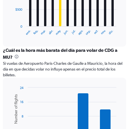
$500
The
chart
has
0
1
ene.
feb.
mar.
abr.
may.
jun.
jul.
ago.
sep.
oct.
nov.
dic.
X
End
of
axis
interactive
displaying
chart
categories.
¿Cuál es la hora más barata del día para volar de CDG a
Range:
MU?
12
Si vuelas de Aeropuerto París-Charles de Gaulle a Mauricio, la hora del
categories.
día en que decidas volar no influye apenas en el precio total de los
The
billetes.
chart
has
1
24
Y
Bar
Chart
Number of flights
graphic.
chart
axis
16
with
displaying
6
values.
bars.
Range:
8
0
The
to
chart