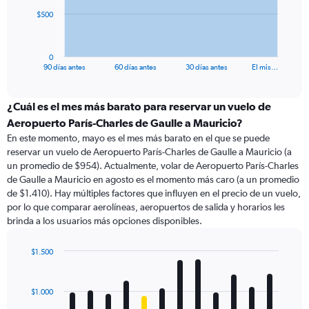
The
$500
chart
has
1
0
X
End
90 días antes
60 días antes
30 días antes
El mis…
of
axis
interactive
displaying
chart
categories.
¿Cuál es el mes más barato para reservar un vuelo de
Range:
Aeropuerto París-Charles de Gaulle a Mauricio?
91
En este momento, mayo es el mes más barato en el que se puede
categories.
reservar un vuelo de Aeropuerto París-Charles de Gaulle a Mauricio (a
The
un promedio de $954). Actualmente, volar de Aeropuerto París-Charles
chart
de Gaulle a Mauricio en agosto es el momento más caro (a un promedio
has
de $1.410). Hay múltiples factores que influyen en el precio de un vuelo,
1
por lo que comparar aerolíneas, aeropuertos de salida y horarios les
Y
brinda a los usuarios más opciones disponibles.
axis
displaying
values.
$1.500
Range:
Bar
Chart
0
graphic.
chart
with
to
$1.000
12
1500.
bars.