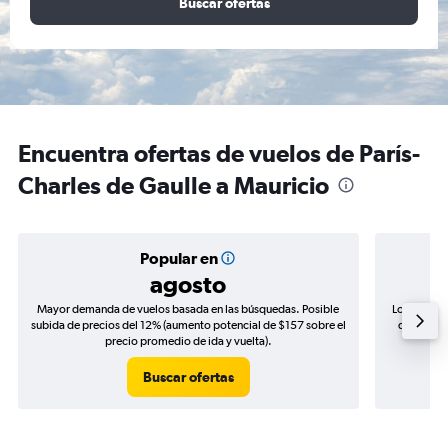
Buscar ofertas
Encuentra ofertas de vuelos de París-
Charles de Gaulle a Mauricio
Popular en
agosto
Mayor demanda de vuelos basada en las búsquedas. Posible
Los precio
subida de precios del 12% (aumento potencial de $157 sobre el
de precios
precio promedio de ida y vuelta).
Buscar ofertas