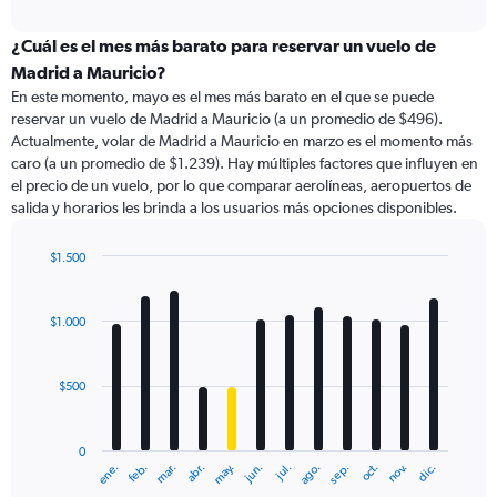
axis
interactive
displaying
chart
categories.
¿Cuál es el mes más barato para reservar un vuelo de
Range:
Madrid a Mauricio?
91
En este momento, mayo es el mes más barato en el que se puede
categories.
reservar un vuelo de Madrid a Mauricio (a un promedio de $496).
The
Actualmente, volar de Madrid a Mauricio en marzo es el momento más
chart
caro (a un promedio de $1.239). Hay múltiples factores que influyen en
has
el precio de un vuelo, por lo que comparar aerolíneas, aeropuertos de
1
salida y horarios les brinda a los usuarios más opciones disponibles.
Y
axis
displaying
$1.500
values.
Bar
Chart
Range:
graphic.
chart
with
0
$1.000
12
to
bars.
1800.
$500
The
chart
has
0
1
ene.
feb.
mar.
abr.
may.
jun.
jul.
ago.
sep.
oct.
nov.
dic.
X
End
of