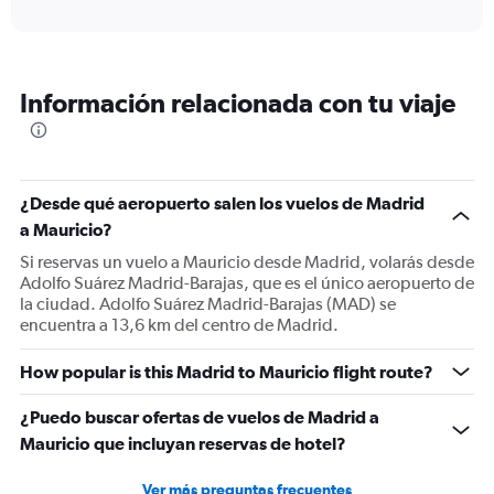
axis
interactive
displaying
chart
categories.
Range:
12
Información relacionada con tu viaje
categories.
The
chart
has
1
¿Desde qué aeropuerto salen los vuelos de Madrid
Y
a Mauricio?
axis
displaying
Si reservas un vuelo a Mauricio desde Madrid, volarás desde
values.
Adolfo Suárez Madrid-Barajas, que es el único aeropuerto de
Range:
la ciudad. Adolfo Suárez Madrid-Barajas (MAD) se
0
encuentra a 13,6 km del centro de Madrid.
to
1500.
How popular is this Madrid to Mauricio flight route?
¿Puedo buscar ofertas de vuelos de Madrid a
Mauricio que incluyan reservas de hotel?
Ver más preguntas frecuentes