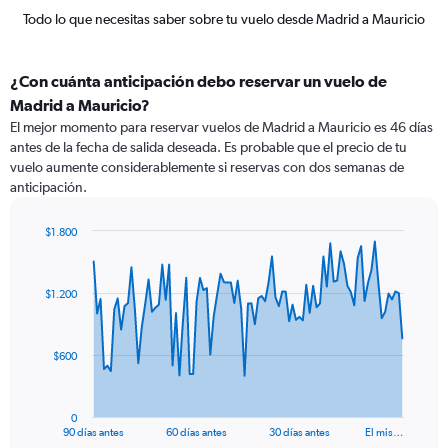
Todo lo que necesitas saber sobre tu vuelo desde Madrid a Mauricio
¿Con cuánta anticipación debo reservar un vuelo de
Madrid a Mauricio?
El mejor momento para reservar vuelos de Madrid a Mauricio es 46 días
antes de la fecha de salida deseada. Es probable que el precio de tu
vuelo aumente considerablemente si reservas con dos semanas de
anticipación.
$1.800
Chart
Chart
graphic.
with
91
$1.200
data
points.
The
$600
chart
has
1
0
X
End
90 días antes
60 días antes
30 días antes
El mis…
of