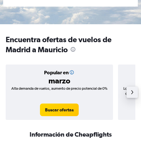
Encuentra ofertas de vuelos de
Madrid a Mauricio
Popular en
marzo
Alta demanda de vuelos, aumento de precio potencial de 0%
Los precio
de precios
Buscar ofertas
Información de Cheapflights