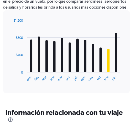
en el precio de un vuelo, por lo que comparar aerolíneas, aeropuertos
de salida y horarios les brinda a los usuarios más opciones disponibles.
$1.200
Bar
Chart
graphic.
chart
with
$800
12
bars.
$400
The
chart
has
0
1
ene.
feb.
mar.
abr.
may.
jun.
jul.
ago.
sep.
oct.
nov.
dic.
X
End
of
axis
interactive
displaying
chart
categories.
Range:
12
Información relacionada con tu viaje
categories.
The
chart
has