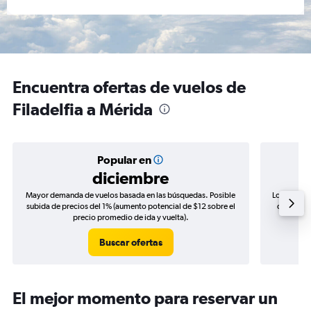
Encuentra ofertas de vuelos de
Filadelfia a Mérida
Popular en
diciembre
Mayor demanda de vuelos basada en las búsquedas. Posible
Los precio
subida de precios del 1% (aumento potencial de $12 sobre el
de precio
precio promedio de ida y vuelta).
Buscar ofertas
El mejor momento para reservar un