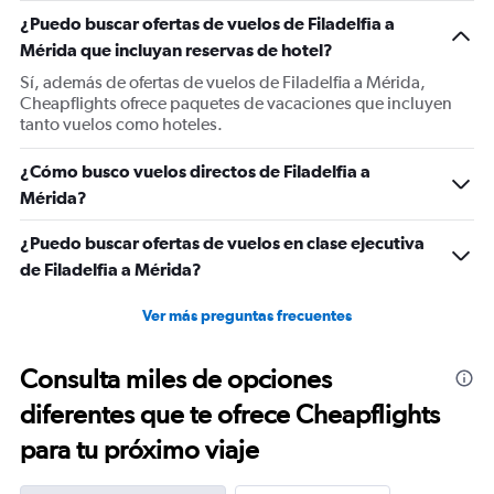
1
¿Puedo buscar ofertas de vuelos de Filadelfia a
Y
Mérida que incluyan reservas de hotel?
axis
displaying
Sí, además de ofertas de vuelos de Filadelfia a Mérida,
values.
Cheapflights ofrece paquetes de vacaciones que incluyen
Range:
tanto vuelos como hoteles.
0
to
¿Cómo busco vuelos directos de Filadelfia a
1200.
Mérida?
¿Puedo buscar ofertas de vuelos en clase ejecutiva
de Filadelfia a Mérida?
Ver más preguntas frecuentes
Consulta miles de opciones
diferentes que te ofrece Cheapflights
para tu próximo viaje