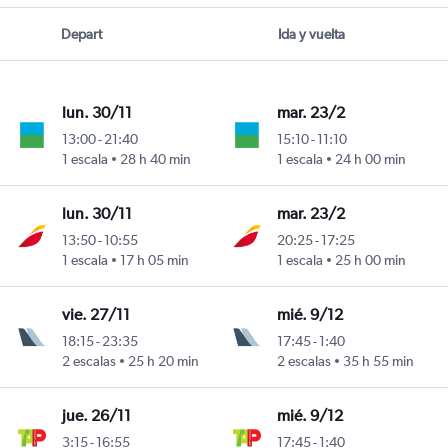
Depart
Ida y vuelta
lun. 30/11
mar. 23/2
13:00
-
21:40
15:10
-
11:10
ini
1 escala
28 h 40 min
1 escala
24 h 00 min
lun. 30/11
mar. 23/2
13:50
-
10:55
20:25
-
17:25
ini
1 escala
17 h 05 min
1 escala
25 h 00 min
vie. 27/11
mié. 9/12
18:15
-
23:35
17:45
-
1:40
y
2 escalas
25 h 20 min
2 escalas
35 h 55 min
jue. 26/11
mié. 9/12
3:15
-
16:55
17:45
-
1:40