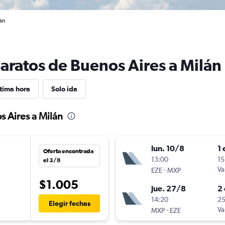
án
baratos de Buenos Aires a Milán
tima hora
Solo ida
s Aires a Milán
lun. 10/8
1 
Oferta encontrada
n
13:00
15
el 3/8
-
Va
EZE
MXP
$1.005
jue. 27/8
2 
n
14:20
25
Elegir fechas
-
Va
MXP
EZE