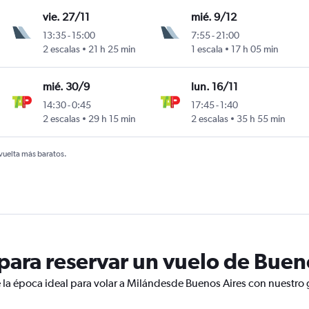
vie. 27/11
mié. 9/12
13:35
-
15:00
7:55
-
21:00
ini
2 escalas
21 h 25 min
1 escala
17 h 05 min
mié. 30/9
lun. 16/11
14:30
-
0:45
17:45
-
1:40
y
2 escalas
29 h 15 min
2 escalas
35 h 55 min
 vuelta más baratos.
ara reservar un vuelo de Bueno
 la época ideal para volar a Milándesde Buenos Aires con nuestro 