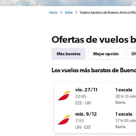
Inicio
Italia
Vuelos baratos de Buenos Aires a Mil
Ofertas de vuelos 
Más baratos
Mejor opción
Úl
Los vuelos más baratos de Bueno
vie. 27/11
1 escala
22:45
20 h 15 mi
-
Iberia
EZE
LIN
mié. 9/12
1 escala
7:55
17 h 05 mi
-
Iberia
LIN
EZE