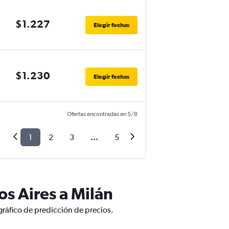
$1.227
Elegir fechas
$1.230
Elegir fechas
Ofertas encontradas en 5/8
1
2
3
...
5
s Aires a Milán
gráfico de predicción de precios.