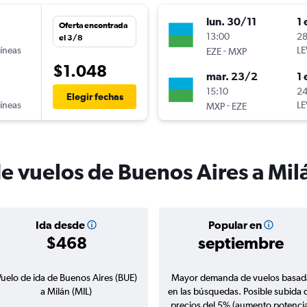
lun. 30/11
1 
Oferta encontrada
n
13:00
28
el 3/8
líneas
-
LE
EZE
MXP
$1.048
mar. 23/2
1 
n
15:10
24
Elegir fechas
líneas
-
LE
MXP
EZE
de vuelos de Buenos Aires a Mil
Ida desde
Popular en
$468
septiembre
uelo de ida de Buenos Aires (BUE)
Mayor demanda de vuelos basad
a Milán (MIL)
en las búsquedas. Posible subida 
precios del 5% (aumento potencia