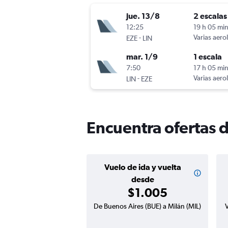
jue. 13/8
2 escalas
12:25
19 h 05 mi
-
Varias aero
EZE
LIN
mar. 1/9
1 escala
7:50
17 h 05 mi
-
Varias aero
LIN
EZE
Encuentra ofertas 
Vuelo de ida y vuelta
desde
$1.005
De Buenos Aires (BUE) a Milán (MIL)
V