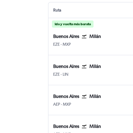
Ruta
Ida y vuelta más barata
Buenos Aires
Milán
Buenos Aires Internacional Ministro Pistar
Milán-Malpensa
EZE
-
MXP
Buenos Aires
Milán
Buenos Aires Internacional Ministro Pistar
Milán-Linate
EZE
-
LIN
Buenos Aires
Milán
Buenos Aires Aeroparque Jorge Newber
Milán-Malpensa
AEP
-
MXP
Buenos Aires
Milán