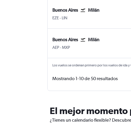
Buenos Aires
Milán
Buenos Aires Internacional Ministro Pistar
Milán-Linate
EZE
-
LIN
Buenos Aires
Milán
Buenos Aires Aeroparque Jorge Newber
Milán-Malpensa
AEP
-
MXP
Los vuelos se ordenan primero por los vuelos de ida y
Mostrando 1-10 de 50 resultados
El mejor momento p
¿Tienes un calendario flexible? Descubre