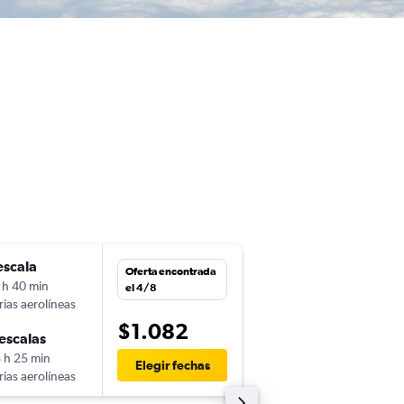
escala
mié. 21/10
Oferta encontrada
 h 40 min
12:55
el 4/8
rias aerolíneas
-
EZE
LIN
$1.082
escalas
mié. 18/11
 h 25 min
17:00
Elegir fechas
rias aerolíneas
-
LIN
EZE