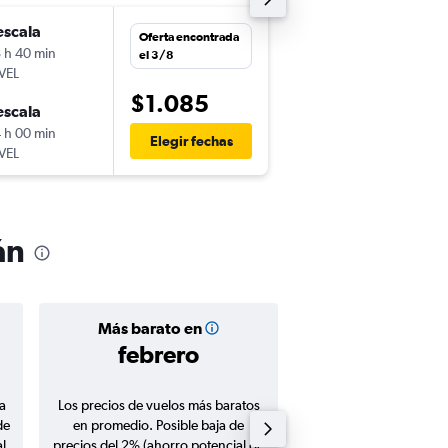
escala
mar. 4/8
Oferta encontrada
 h 40 min
12:55
el 3/8
VEL
-
EZE
LIN
$1.085
escala
jue. 27/8
 h 00 min
12:40
Elegir fechas
VEL
-
LIN
EZE
án
Más barato en
Precio prom
febrero
$1.20
a
Los precios de vuelos más baratos
Promedio de vuelos de 
de
en promedio. Posible baja de
en agosto 20
l
precios del 2% (ahorro potencial de