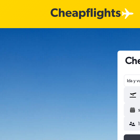
Che
Ida y v