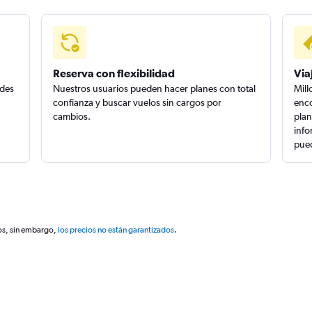
Reserva con flexibilidad
Via
edes
Nuestros usuarios pueden hacer planes con total
Mill
confianza y buscar vuelos sin cargos por
enco
cambios.
plan
info
pued
os, sin embargo,
los precios no están garantizados
.