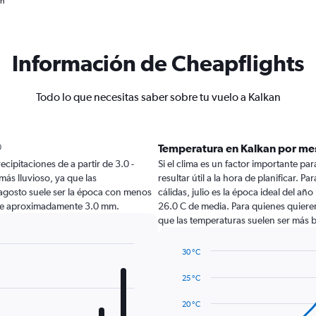
an
Información de Cheapflights
Todo lo que necesitas saber sobre tu vuelo a Kalkan
Temperatura en Kalkan por me
ecipitaciones de a partir de 3.0 -
Si el clima es un factor importante par
más lluvioso, ya que las
resultar útil a la hora de planificar. 
agosto suele ser la época con menos
cálidas, julio es la época ideal del añ
s de aproximadamente 3.0 mm.
26.0 C de media. Para quienes quieren 
que las temperaturas suelen ser más b
30 °C
Line
Chart
graphic.
chart
25 °C
with
14
20 °C
data