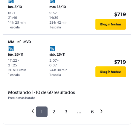
lun. 5/10
mar. 13/10
6:21
-
9:57
-
$719
21:46
14:39
14 h 25 min
29 h 42 min
Elegir fechas
1 escala
1 escala
MIA
MVD
jue. 26/11
sáb. 28/11
17:22
-
2:07
-
$719
21:25
0:37
26 h 03 min
24 h 30 min
Elegir fechas
1 escala
1 escala
Mostrando 1-10 de 60 resultados
Precio más barato
1
2
3
...
6