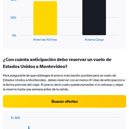
2
values.
bars.
Range:
0
The
20%
to
chart
75.
has
1
0%
X
End
American Airlines
Avianca Cargo
of
axis
interactive
displaying
chart
categories.
¿Con cuánta anticipación debo reservar un vuelo de
Range:
Estados Unidos a Montevideo?
2
categories.
Para asegurarte de que obtengas el precio más barato posible para un vuelo de
The
Estados Unidos a Montevideo, debes reservar con al menos 81 días de anticipación a
chart
la fecha prevista del viaje. El precio de tu vuelo puede aumentar si lo retrasas y dejas
has
la reserva hasta una semana antes de la salida.
1
Y
Buscar ofertas
axis
displaying
values.
$1.800
Range:
Chart
Chart
0
graphic.
with