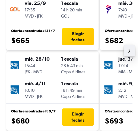
vie. 25/9
1 escala
mié. 30
17:35
14 h 20 min
7:40
MVD
-
JFK
GOL
MVD
-
JFK
Oferta encontrada el 31/7
Oferta encontrada e
Elegir
$665
$682
fechas
mié. 28/10
1 escala
jue. 3/9
15:44
28 h 43 min
17:14
JFK
-
MVD
Copa Airlines
MIA
-
MVD
mié. 4/11
1 escala
mié. 9/9
10:10
18 h 49 min
2:12
MVD
-
JFK
Copa Airlines
MVD
-
MIA
Oferta encontrada el 30/7
Oferta encontrada 
Elegir
$680
$693
fechas