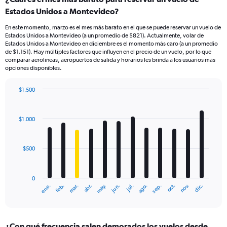
Estados Unidos a Montevideo?
En este momento, marzo es el mes más barato en el que se puede reservar un vuelo de
Estados Unidos a Montevideo (a un promedio de $821). Actualmente, volar de
Estados Unidos a Montevideo en diciembre es el momento más caro (a un promedio
de $1.151). Hay múltiples factores que influyen en el precio de un vuelo, por lo que
comparar aerolíneas, aeropuertos de salida y horarios les brinda a los usuarios más
opciones disponibles.
$1.500
Bar
Chart
graphic.
chart
with
$1.000
12
bars.
$500
The
chart
has
0
1
mar.
jun.
sep.
dic.
ene.
abr.
jul.
oct.
feb.
may.
ago.
nov.
X
End
of
axis
interactive
displaying
chart
categories.
¿Con qué frecuencia salen demorados los vuelos desde