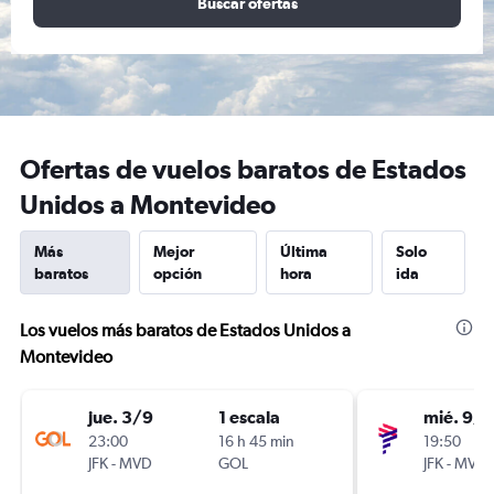
Buscar ofertas
Ofertas de vuelos baratos de Estados
Unidos a Montevideo
Más
Mejor
Última
Solo
baratos
opción
hora
ida
Los vuelos más baratos de Estados Unidos a
Montevideo
jue. 3/9
1 escala
mié. 9/9
23:00
16 h 45 min
19:50
JFK
-
MVD
GOL
JFK
-
MVD