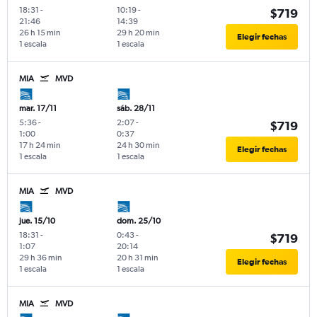
18:31
-
10:19
-
$719
21:46
14:39
26 h 15 min
29 h 20 min
Elegir fechas
1 escala
1 escala
MIA
MVD
mar. 17/11
sáb. 28/11
5:36
-
2:07
-
$719
1:00
0:37
17 h 24 min
24 h 30 min
Elegir fechas
1 escala
1 escala
MIA
MVD
jue. 15/10
dom. 25/10
18:31
-
0:43
-
$719
1:07
20:14
29 h 36 min
20 h 31 min
Elegir fechas
1 escala
1 escala
MIA
MVD