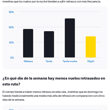
mientras que los vuelos por la noche tienden a sufrir retrasos con más frecuencia.
The
chart
has
90%
Bar
1
Chart
graphic.
chart
Y
with
axis
60%
4
displaying
bars.
values.
Range:
The
30%
20
chart
to
has
100.
1
0%
X
End
Mañana
Tarde
Tarde-noche
Night
of
axis
interactive
displaying
chart
categories.
¿En qué día de la semana hay menos vuelos retrasados en
Range:
esta ruta?
4
categories.
El viernes tiende a haber menos retrasos en esta ruta, mientras que en domingo ha
The
habido tradicionalmente una media más alta de retrasos en comparación con otros
chart
días de la semana.
has
1