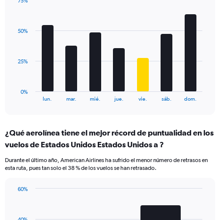
75%
Y
Bar
Chart
axis
graphic.
chart
displaying
with
values.
50%
7
Range:
bars.
0
to
The
25%
90.
chart
has
1
0%
X
End
lun.
mar.
mié.
jue.
vie.
sáb.
dom.
of
axis
interactive
displaying
chart
categories.
¿Qué aerolínea tiene el mejor récord de puntualidad en los
Range:
vuelos de Estados Unidos Estados Unidos a ?
7
categories.
Durante el último año, American Airlines ha sufrido el menor número de retrasos en
The
esta ruta, pues tan solo el 38 % de los vuelos se han retrasado.
chart
has
60%
1
Bar
Chart
Y
graphic.
chart
axis
with
displaying
40%