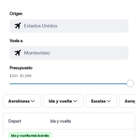
Origen
Vuela a
Presupuesto
$321 - $1.569
Aerolíneas
Ida y vuelta
Escalas
Aerop
Depart
Ida y vuelta
Ida y vuelta más barata