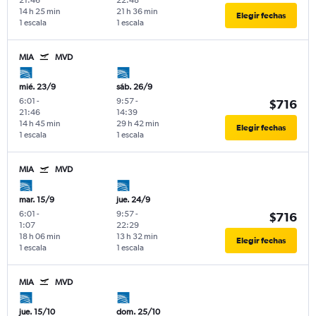
21:46
22:48
14 h 25 min
21 h 36 min
Elegir fechas
1 escala
1 escala
MIA
MVD
mié. 23/9
sáb. 26/9
6:01
-
9:57
-
$716
21:46
14:39
14 h 45 min
29 h 42 min
Elegir fechas
1 escala
1 escala
MIA
MVD
mar. 15/9
jue. 24/9
6:01
-
9:57
-
$716
1:07
22:29
18 h 06 min
13 h 32 min
Elegir fechas
1 escala
1 escala
MIA
MVD
jue. 15/10
dom. 25/10