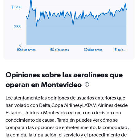
to
91
$1.200
data
60.
points.
The
$600
chart
has
1
0
X
End
90 días antes
60 días antes
30 días antes
El mis…
of
axis
interactive
displaying
chart
categories.
Range:
Opiniones sobre las aerolíneas que
91
operan en Montevideo
categories.
The
chart
Lee atentamente las opiniones de usuarios anteriores que
has
han volado con Delta,Copa AirlinesyLATAM Airlines desde
1
Estados Unidos a Montevideo y toma una decisión con
Y
axis
conocimiento de causa. También puedes ver cómo se
displaying
comparan las opciones de entretenimiento, la comodidad,
values.
la comida, la tripulación, el servicio y el procedimiento de
Range: