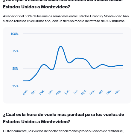
Range:
Estados Unidos a Montevideo?
12
categories.
Alrededor del 50 % de los vuelos semanales entre Estados Unidos y Montevideo han
The
sufrido retrasos en el último año, con un tiempo medio de retraso de 302 minutos.
chart
has
100%
1
Line
Chart
Y
graphic.
chart
axis
with
75%
displaying
14
values.
data
Range:
points.
0
50%
to
The
1500.
chart
has
25%
ene.
abr.
jul.
oct.
mar.
jun.
sep.
dic.
feb.
may.
ago.
nov.
1
End
of
X
interactive
axis
chart
displaying
¿Cuál es la hora de vuelo más puntual para los vuelos de
categories.
Range:
Estados Unidos a Montevideo?
14
Históricamente, los vuelos de noche tienen menos probabilidades de retrasarse,
categories.