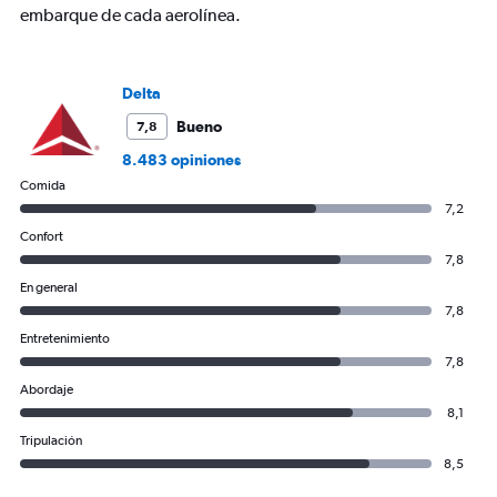
embarque de cada aerolínea.
0
to
1800.
Delta
Bueno
7,8
8.483 opiniones
Comida
7,2
Confort
7,8
En general
7,8
Entretenimiento
7,8
Abordaje
8,1
Tripulación
8,5