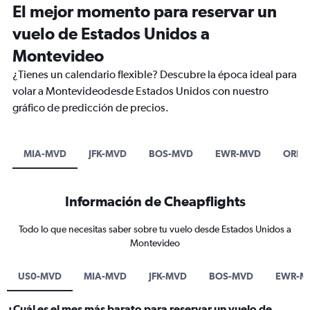
El mejor momento para reservar un
vuelo de Estados Unidos a
Montevideo
¿Tienes un calendario flexible? Descubre la época ideal para
volar a Montevideodesde Estados Unidos con nuestro
gráfico de predicción de precios.
MIA-MVD
JFK-MVD
BOS-MVD
EWR-MVD
ORD-
Información de Cheapflights
Todo lo que necesitas saber sobre tu vuelo desde Estados Unidos a
Montevideo
US0-MVD
MIA-MVD
JFK-MVD
BOS-MVD
EWR-M
¿Cuál es el mes más barato para reservar un vuelo de