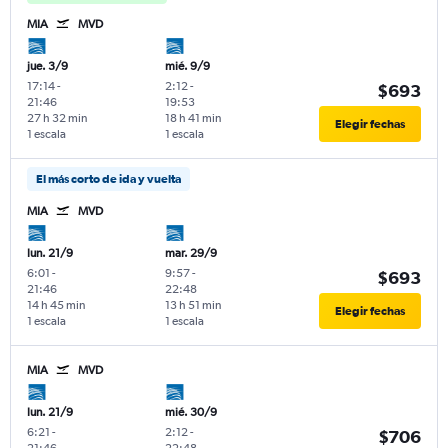
MIA
MVD
jue. 3/9
mié. 9/9
17:14
-
2:12
-
$693
21:46
19:53
27 h 32 min
18 h 41 min
Elegir fechas
1 escala
1 escala
El más corto de ida y vuelta
MIA
MVD
lun. 21/9
mar. 29/9
6:01
-
9:57
-
$693
21:46
22:48
14 h 45 min
13 h 51 min
Elegir fechas
1 escala
1 escala
MIA
MVD
lun. 21/9
mié. 30/9
6:21
-
2:12
-
$706