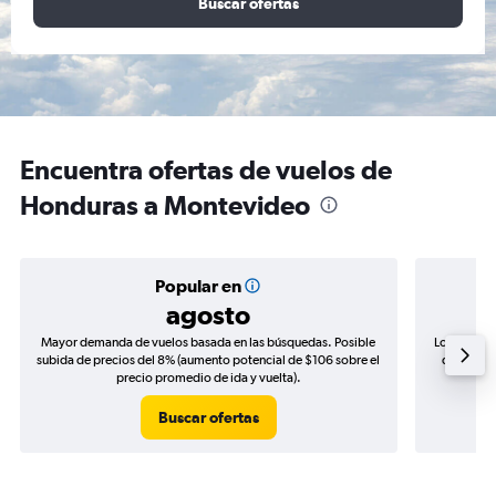
Buscar ofertas
Encuentra ofertas de vuelos de
Honduras a Montevideo
Popular en
agosto
Mayor demanda de vuelos basada en las búsquedas. Posible
Los precio
subida de precios del 8% (aumento potencial de $106 sobre el
de precio
precio promedio de ida y vuelta).
Buscar ofertas