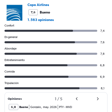
Copa Airlines
Bueno
7,6
1.563 opiniones
Confort
7,4
En general
7,6
Abordaje
7,8
Entretenimiento
6,8
Comida
6,9
Tripulación
8,1
1
/
5
Opiniones
6,0
Bueno
Gonzalo
,
may. 2026
PTY
-
MVD