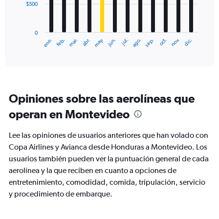
$500
The
chart
has
0
1
ene.
feb.
mar.
abr.
may.
jun.
jul.
ago.
sep.
oct.
nov.
dic.
X
End
of
axis
interactive
displaying
chart
categories.
Range:
12
Opiniones sobre las aerolíneas que
categories.
The
operan en Montevideo
chart
has
Lee las opiniones de usuarios anteriores que han volado con
1
Y
Copa Airlines y Avianca desde Honduras a Montevideo. Los
axis
usuarios también pueden ver la puntuación general de cada
displaying
aerolínea y la que reciben en cuanto a opciones de
values.
entretenimiento, comodidad, comida, tripulación, servicio
Range:
0
y procedimiento de embarque.
to
1500.