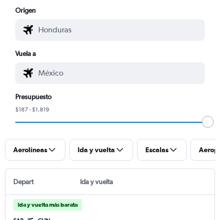
Origen
Vuela a
Presupuesto
$187 - $1.819
Aerolíneas
Ida y vuelta
Escalas
Aerop
Depart
Ida y vuelta
Ida y vuelta más barata