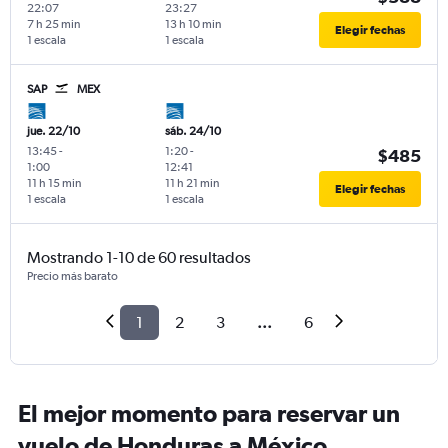
22:07
23:27
7 h 25 min
13 h 10 min
Elegir fechas
1 escala
1 escala
SAP
MEX
jue. 22/10
sáb. 24/10
13:45
-
1:20
-
$485
1:00
12:41
11 h 15 min
11 h 21 min
Elegir fechas
1 escala
1 escala
Mostrando 1-10 de 60 resultados
Precio más barato
1
2
3
...
6
El mejor momento para reservar un
vuelo de Honduras a México