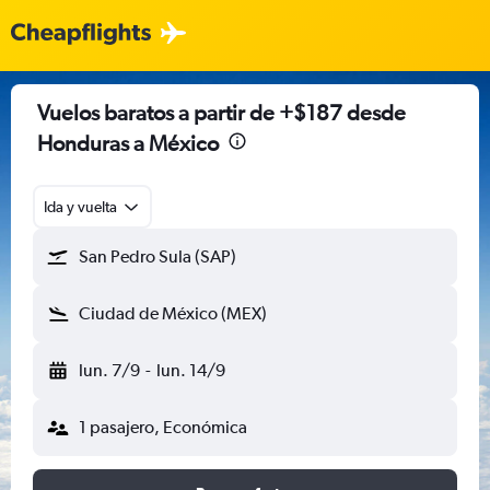
Vuelos baratos a partir de +$187 desde
Honduras a México
Ida y vuelta
San Pedro Sula (SAP)
Ciudad de México (MEX)
lun. 7/9
-
lun. 14/9
1 pasajero, Económica