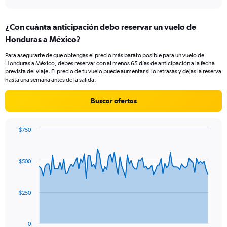
axis
interactive
displaying
chart
categories.
¿Con cuánta anticipación debo reservar un vuelo de
Range:
Honduras a México?
1
categories.
Para asegurarte de que obtengas el precio más barato posible para un vuelo de
The
Honduras a México, debes reservar con al menos 65 días de anticipación a la fecha
chart
prevista del viaje. El precio de tu vuelo puede aumentar si lo retrasas y dejas la reserva
has
hasta una semana antes de la salida.
1
Y
Buscar ofertas
axis
displaying
values.
$750
Range:
Chart
Chart
0
graphic.
with
to
91
$500
data
6.
points.
The
$250
chart
has
1
0