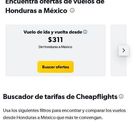
Encuentra ofertas de vuelos de
Honduras a México
Vuelo de ida y vuelta desde
$311
De Honduras a México
Buscar ofertas
Buscador de tarifas de Cheapflights
Usa los siguientes filtros para encontrar y comparar los vuelos
desde Honduras a México que más te convengan.