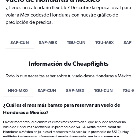
¿Tienes un calendario flexible? Descubre la época ideal para
volar a Méxicodesde Honduras con nuestro gráfico de
predicción de precios.
SAP-CUN
SAP-MEX
TGU-CUN
TGU-MEX
SAP-P
Información de Cheapflights
Todo lo que necesitas saber sobre tu vuelo desde Honduras a México
HN0-MX0
SAP-CUN
SAP-MEX
TGU-CUN
TGU-M
¿Cuál es el mes más barato para reservar un vuelo de
Honduras a México?
En este momento, diciembre es el mes más barato en el que se puede reservar un
vuelo de Honduras a México (a un promedio de $416). Actualmente, volar de
Honduras a México en julio es el momento más caro (a un promedio de $512). Hay
múltiples factores que influyen en el precio de un vuelo, por lo que comparar