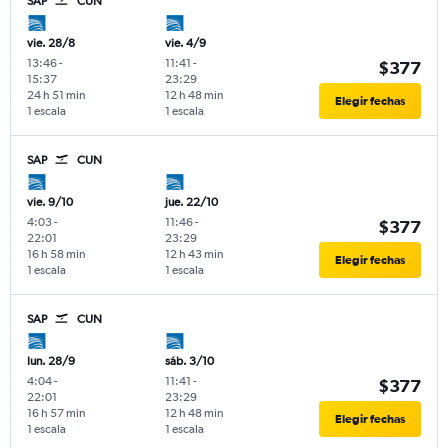
SAP
CUN
vie. 28/8
vie. 4/9
13:46
-
11:41
-
$377
15:37
23:29
24 h 51 min
12 h 48 min
Elegir fechas
1 escala
1 escala
SAP
CUN
vie. 9/10
jue. 22/10
4:03
-
11:46
-
$377
22:01
23:29
16 h 58 min
12 h 43 min
Elegir fechas
1 escala
1 escala
SAP
CUN
lun. 28/9
sáb. 3/10
4:04
-
11:41
-
$377
22:01
23:29
16 h 57 min
12 h 48 min
Elegir fechas
1 escala
1 escala