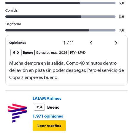
6,8
Comida
6,9
En general
7,6
1
/
11
Opiniones
6,0
Bueno
Gonzalo
,
may. 2026
PTY
-
MVD
Mucha demora en la salida. Como 40 minutos dentro
del avión en pista sin poder despegar. Pero el servicio de
Copa siempre es bueno.
LATAM Airlines
Bueno
7,4
1.971 opiniones
Leer reseñas