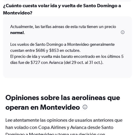
categories.
¿Cuánto cuesta volar ida y vuelta de Santo Domingo a
Range:
Montevideo?
12
categories.
Actualmente, las tarifas aéreas de esta ruta tienen un precio
The
normal
.
chart
has
Los vuelos de Santo Domingo a Montevideo generalmente
1
cuestan entre $686 y $853 en octubre.
Y
axis
El precio de ida y vuelta más barato encontrado en los últimos 5
displaying
días fue de $727 con Avianca (del 29 oct. al 31 oct.).
values.
Range:
0
to
1200.
Opiniones sobre las aerolíneas que
operan en Montevideo
Lee atentamente las opiniones de usuarios anteriores que
han volado con Copa Airlines y Avianca desde Santo
Domingo a Montevideo y toma una decisión con