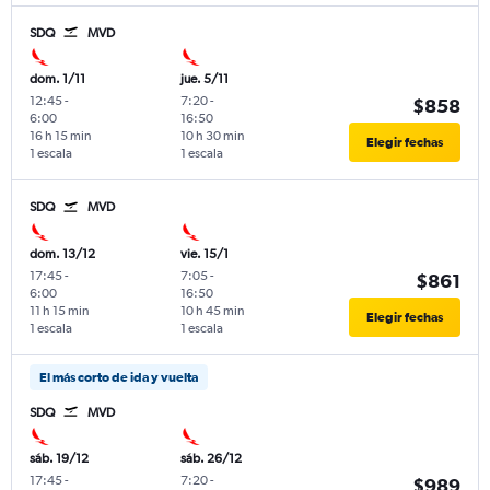
SDQ
MVD
dom. 1/11
jue. 5/11
12:45
-
7:20
-
$858
6:00
16:50
16 h 15 min
10 h 30 min
Elegir fechas
1 escala
1 escala
SDQ
MVD
dom. 13/12
vie. 15/1
17:45
-
7:05
-
$861
6:00
16:50
11 h 15 min
10 h 45 min
Elegir fechas
1 escala
1 escala
El más corto de ida y vuelta
SDQ
MVD
sáb. 19/12
sáb. 26/12
17:45
-
7:20
-
$989