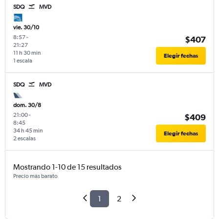
SDQ
MVD
vie. 30/10
8:57
-
$407
21:27
11 h 30 min
Elegir fechas
1 escala
SDQ
MVD
dom. 30/8
21:00
-
$409
8:45
34 h 45 min
Elegir fechas
2 escalas
Mostrando 1-10 de 15 resultados
Precio más barato
1
2