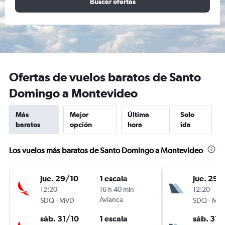
Buscar ofertas
Ofertas de vuelos baratos de Santo
Domingo a Montevideo
Más
Mejor
Última
Solo
baratos
opción
hora
ida
Los vuelos más baratos de Santo Domingo a Montevideo
jue. 29/10
1 escala
jue. 29/
12:20
16 h 40 min
12:20
-
Avianca
-
SDQ
MVD
SDQ
MV
sáb. 31/10
1 escala
sáb. 31/