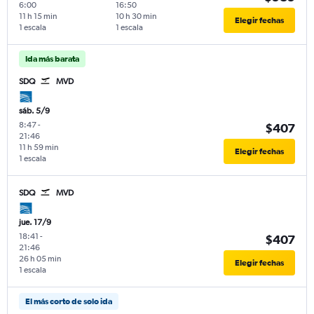
6:00
16:50
11 h 15 min
10 h 30 min
Elegir fechas
1 escala
1 escala
Ida más barata
SDQ
MVD
sáb. 5/9
8:47
-
$407
21:46
11 h 59 min
Elegir fechas
1 escala
SDQ
MVD
jue. 17/9
18:41
-
$407
21:46
26 h 05 min
Elegir fechas
1 escala
El más corto de solo ida