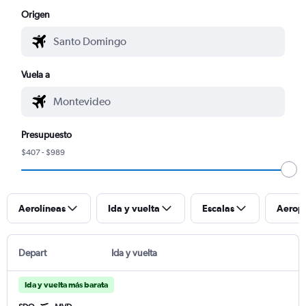
Origen
Vuela a
Presupuesto
$407 - $989
Aerolíneas
Ida y vuelta
Escalas
Aerop
Depart
Ida y vuelta
Ida y vuelta más barata