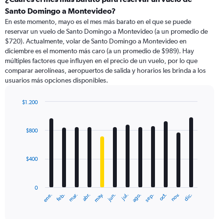
Santo Domingo a Montevideo?
En este momento, mayo es el mes más barato en el que se puede
reservar un vuelo de Santo Domingo a Montevideo (a un promedio de
$720). Actualmente, volar de Santo Domingo a Montevideo en
diciembre es el momento más caro (a un promedio de $989). Hay
múltiples factores que influyen en el precio de un vuelo, por lo que
comparar aerolíneas, aeropuertos de salida y horarios les brinda a los
usuarios más opciones disponibles.
$1.200
Bar
Chart
graphic.
chart
with
$800
12
bars.
$400
The
chart
has
0
1
ene.
feb.
mar.
abr.
may.
jun.
jul.
ago.
sep.
oct.
nov.
dic.
X
End
of
axis
interactive
displaying
chart