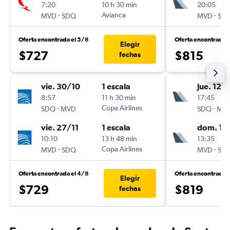
7:20
10 h 30 min
20:05
-
Avianca
-
MVD
SDQ
MVD
SD
Oferta encontrada el 5/8
Oferta encontrada 
Elegir
$727
$815
fechas
vie. 30/10
1 escala
jue. 12/1
8:57
11 h 30 min
17:45
-
Copa Airlines
-
SDQ
MVD
SDQ
MV
vie. 27/11
1 escala
dom. 15
10:10
13 h 48 min
13:35
-
Copa Airlines
-
MVD
SDQ
MVD
SD
Oferta encontrada el 4/8
Oferta encontrada e
Elegir
$729
$819
fechas