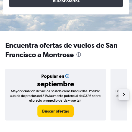
Buscar ofertas
Encuentra ofertas de vuelos de San
Francisco a Montrose
Popular en
septiembre
Mayor demanda de vuelos basada en las búsquedas. Posible
Los precio
subida de precios del 31% (aumento potencial de $326 sobre
de precios
el precio promedio de ida y vuelta).
Buscar ofertas