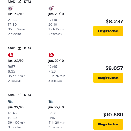
MVD
KTM
jue. 22/10
jue. 29/10
21:35
-
17:40
-
$8.237
17:30
20:10
35 h 10 min
35 h 15 min
Elegir fechas
2 escalas
2 escalas
MVD
KTM
jue. 22/10
jue. 29/10
9:57
-
12:45
-
$9.057
6:35
7:26
35 h 53 min
51 h 26 min
Elegir fechas
2 escalas
3 escalas
MVD
KTM
jue. 22/10
jue. 29/10
16:45
-
17:10
-
$10.880
16:30
1:45
39 h 00 min
41 h 20 min
Elegir fechas
3 escalas
3 escalas