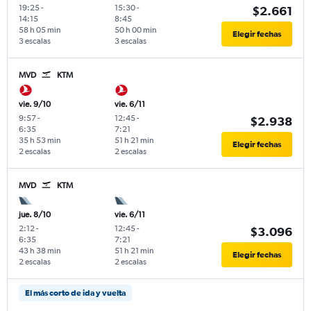
19:25
-
15:30
-
$2.661
14:15
8:45
58 h 05 min
50 h 00 min
Elegir fechas
3 escalas
3 escalas
MVD
KTM
vie. 9/10
vie. 6/11
9:57
-
12:45
-
$2.938
6:35
7:21
35 h 53 min
51 h 21 min
Elegir fechas
2 escalas
2 escalas
MVD
KTM
jue. 8/10
vie. 6/11
2:12
-
12:45
-
$3.096
6:35
7:21
43 h 38 min
51 h 21 min
Elegir fechas
2 escalas
2 escalas
El más corto de ida y vuelta