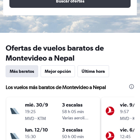
Buscar ofertas
Ofertas de vuelos baratos de
Montevideo a Nepal
Más baratos
Mejor opción
Última hora
Los vuelos más baratos de Montevideo a Nepal
mié. 30/9
3 escalas
vie. 9/1
19:25
58 h 05 min
9:57
-
Varias aerolíneas
-
MVD
KTM
MVD
KT
lun. 12/10
3 escalas
vie. 6/11
15:30
50 h 00 min
12:45