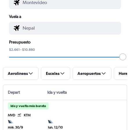
Vuela a
Presupuesto
$2.661 - $10.880
Aerolíneas
Escalas
Aeropuertos
Horar
Depart
Ida y vuelta
Ida y vuelta más barata
MVD
KTM
mié. 30/9
lun. 12/10