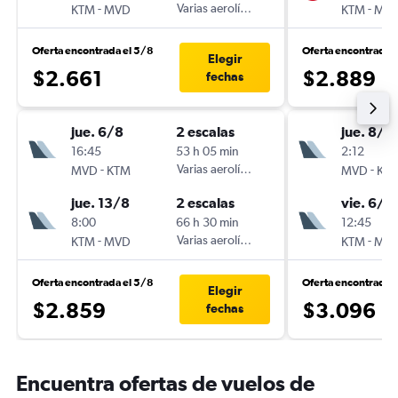
-
Varias aerolíneas
-
KTM
MVD
KTM
MV
Oferta encontrada el 5/8
Oferta encontrada 
Elegir
$2.661
$2.889
fechas
jue. 6/8
2 escalas
jue. 8/1
16:45
53 h 05 min
2:12
-
Varias aerolíneas
-
MVD
KTM
MVD
KT
jue. 13/8
2 escalas
vie. 6/11
8:00
66 h 30 min
12:45
-
Varias aerolíneas
-
KTM
MVD
KTM
MV
Oferta encontrada el 5/8
Oferta encontrada 
Elegir
$2.859
$3.096
fechas
Encuentra ofertas de vuelos de