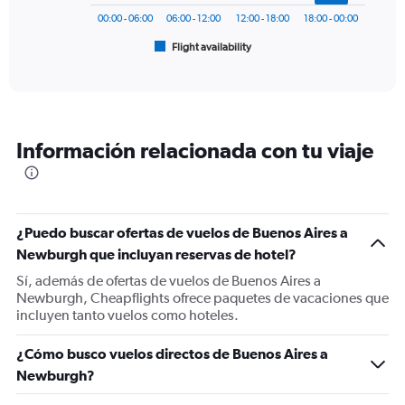
has
00:00 - 06:00
06:00 - 12:00
12:00 - 18:00
18:00 - 00:00
1
Flight availability
X
End
of
axis
interactive
displaying
chart
categories.
Range:
6
Información relacionada con tu viaje
categories.
The
chart
has
1
¿Puedo buscar ofertas de vuelos de Buenos Aires a
Y
Newburgh que incluyan reservas de hotel?
axis
displaying
Sí, además de ofertas de vuelos de Buenos Aires a
Number
Newburgh, Cheapflights ofrece paquetes de vacaciones que
of
incluyen tanto vuelos como hoteles.
flights.
Range:
¿Cómo busco vuelos directos de Buenos Aires a
0
Newburgh?
to
7.5.