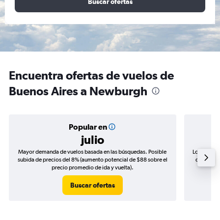
Buscar ofertas
Encuentra ofertas de vuelos de
Buenos Aires a Newburgh
Popular en
julio
Mayor demanda de vuelos basada en las búsquedas. Posible
Los precio
subida de precios del 8% (aumento potencial de $88 sobre el
de precios
precio promedio de ida y vuelta).
Buscar ofertas