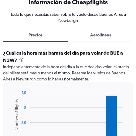
Información de Cheapflights
Todo lo que necesitas saber sobre tu vuelo desde Buenos Aires a
Newburgh
Precios
Aerolíneas
¿Cuál es la hora más barata del día para volar de BUE a
N3W?
Independientemente de la hora del día a la que decidas volar, el precio
del billete será más o menos el mismo. Reserva los vuelos de Buenos
Aires a Newburgh como lo harías normalmente.
7.5
Bar
Chart
Number of flights
graphic.
chart
5
with
6
bars.
2.5
The
chart