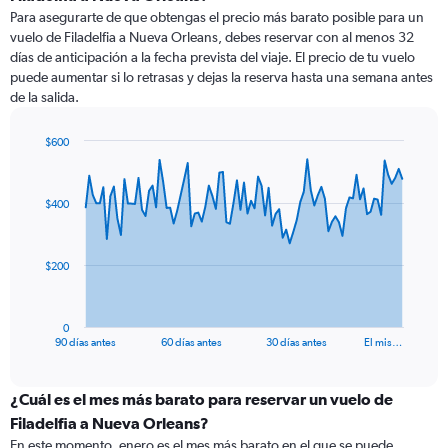
Para asegurarte de que obtengas el precio más barato posible para un
vuelo de Filadelfia a Nueva Orleans, debes reservar con al menos 32
días de anticipación a la fecha prevista del viaje. El precio de tu vuelo
puede aumentar si lo retrasas y dejas la reserva hasta una semana antes
de la salida.
$600
Chart
Chart
graphic.
with
91
$400
data
points.
The
$200
chart
has
1
0
X
End
90 días antes
60 días antes
30 días antes
El mis…
of
axis
interactive
displaying
chart
categories.
¿Cuál es el mes más barato para reservar un vuelo de
Range:
Filadelfia a Nueva Orleans?
91
En este momento, enero es el mes más barato en el que se puede