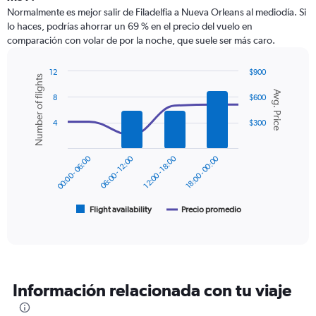
12
Normalmente es mejor salir de Filadelfia a Nueva Orleans al mediodía. Si
categories.
lo haces, podrías ahorrar un 69 % en el precio del vuelo en
The
comparación con volar de por la noche, que suele ser más caro.
chart
has
1
12
$900
Number of flights
Y
Combination
Chart
Avg. Price
graphic.
chart
axis
8
$600
with
displaying
2
4
$300
values.
data
Range:
series.
0
00:00 - 06:00
06:00 - 12:00
12:00 - 18:00
18:00 - 00:00
to
The
600.
chart
has
1
Flight availability
Precio promedio
End
of
X
interactive
axis
chart
displaying
categories.
Range:
Información relacionada con tu viaje
6
categories.