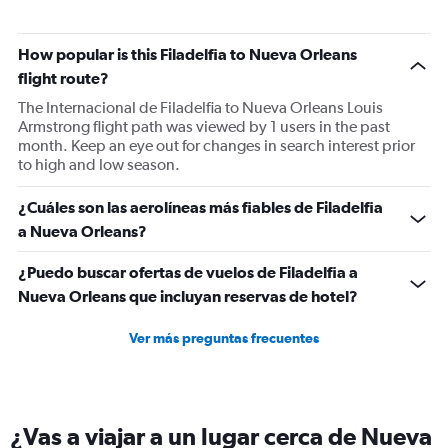
The
chart
has
How popular is this Filadelfia to Nueva Orleans
2
Y
flight route?
axes
The Internacional de Filadelfia to Nueva Orleans Louis
displaying
Armstrong flight path was viewed by 1 users in the past
Avg.
month. Keep an eye out for changes in search interest prior
Price
to high and low season.
and
Number
¿Cuáles son las aerolíneas más fiables de Filadelfia
of
flights.
a Nueva Orleans?
¿Puedo buscar ofertas de vuelos de Filadelfia a
Nueva Orleans que incluyan reservas de hotel?
Ver más preguntas frecuentes
¿Vas a viajar a un lugar cerca de Nueva