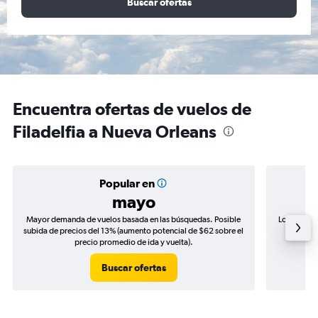
Buscar ofertas
Encuentra ofertas de vuelos de
Filadelfia a Nueva Orleans
Popular en
mayo
Mayor demanda de vuelos basada en las búsquedas. Posible
Los precio
subida de precios del 13% (aumento potencial de $62 sobre el
de precio
precio promedio de ida y vuelta).
Buscar ofertas