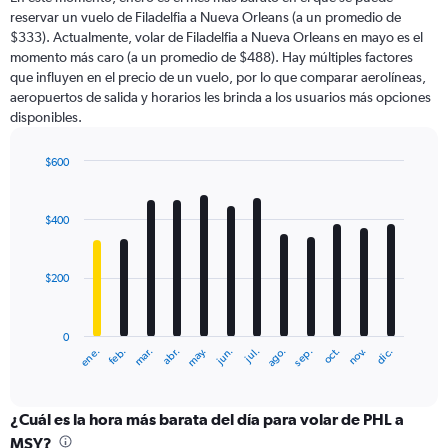
categories.
reservar un vuelo de Filadelfia a Nueva Orleans (a un promedio de
The
$333). Actualmente, volar de Filadelfia a Nueva Orleans en mayo es el
chart
momento más caro (a un promedio de $488). Hay múltiples factores
has
que influyen en el precio de un vuelo, por lo que comparar aerolíneas,
1
aeropuertos de salida y horarios les brinda a los usuarios más opciones
Y
disponibles.
axis
displaying
values.
$600
Range:
Bar
Chart
0
graphic.
chart
with
to
$400
12
600.
bars.
$200
The
chart
has
0
1
ene.
abr.
jul.
oct.
mar.
jun.
sep.
dic.
feb.
may.
ago.
nov.
X
End
of
axis
interactive
displaying
chart
categories.
¿Cuál es la hora más barata del día para volar de PHL a
Range:
MSY?