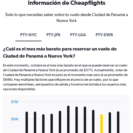
Información de Cheapflights
Todo lo que necesitas saber sobre tu vuelo desde Ciudad de Panamá a
Nueva York
PTY-NYC
PTY-JFK
PTY-LGA
PTY-EWR
¿Cuál es el mes más barato para reservar un vuelo de
Ciudad de Panamá a Nueva York?
En este momento, octubre es el mes más barato en el que se puede reservar un vuelo
de Ciudad de Panamá a Nueva York (a un promedio de $571). Actualmente, volar de
Ciudad de Panamá a Nueva York en junio es el momento más caro (a un promedio de
$696). Hay múltiples factores que influyen en el precio de un vuelo, por lo que
comparar aerolíneas, aeropuertos de salida y horarios les brinda a los usuarios más
opciones disponibles.
$750
Bar
Chart
graphic.
chart
with
$500
12
bars.