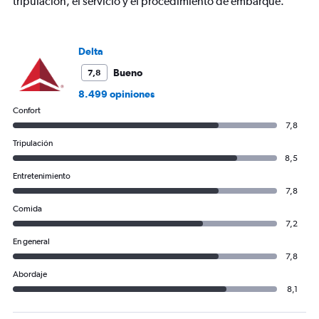
tripulación, el servicio y el procedimiento de embarque.
Range:
0
to
1200.
Delta
Bueno
7,8
8.499 opiniones
Confort
7,8
Tripulación
8,5
Entretenimiento
7,8
Comida
7,2
En general
7,8
Abordaje
8,1