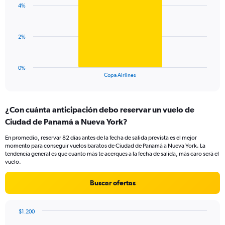
with
displaying
4%
1
values.
bar.
Range:
0
The
2%
to
chart
7.5.
has
1
0%
X
End
Copa Airlines
of
axis
interactive
displaying
chart
categories.
¿Con cuánta anticipación debo reservar un vuelo de
Range:
Ciudad de Panamá a Nueva York?
1
categories.
En promedio, reservar 82 días antes de la fecha de salida prevista es el mejor
The
momento para conseguir vuelos baratos de Ciudad de Panamá a Nueva York. La
chart
tendencia general es que cuanto más te acerques a la fecha de salida, más caro será el
has
vuelo.
1
Y
Buscar ofertas
axis
displaying
values.
$1.200
Range:
Chart
Chart