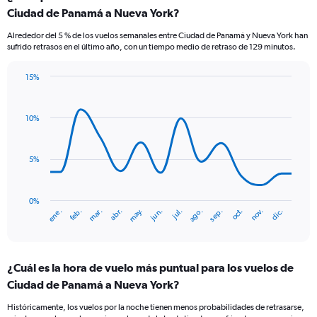
Ciudad de Panamá a Nueva York?
Alrededor del 5 % de los vuelos semanales entre Ciudad de Panamá y Nueva York han
sufrido retrasos en el último año, con un tiempo medio de retraso de 129 minutos.
15%
Line
Chart
graphic.
chart
with
10%
14
data
points.
5%
The
chart
has
0%
ene.
abr.
jul.
oct.
mar.
jun.
sep.
dic.
feb.
may.
ago.
nov.
1
End
of
X
interactive
axis
chart
displaying
¿Cuál es la hora de vuelo más puntual para los vuelos de
categories.
Range:
Ciudad de Panamá a Nueva York?
14
Históricamente, los vuelos por la noche tienen menos probabilidades de retrasarse,
categories.