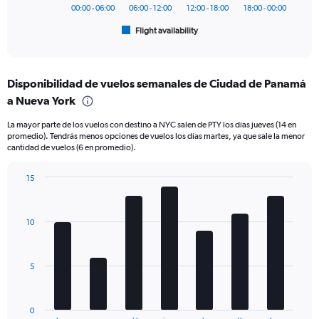
has
00:00 - 06:00
06:00 - 12:00
12:00 - 18:00
18:00 - 00:00
1
Flight availability
X
End
of
axis
interactive
displaying
chart
categories.
Disponibilidad de vuelos semanales de Ciudad de Panamá
Range:
a Nueva York
6
categories.
La mayor parte de los vuelos con destino a NYC salen de PTY los días jueves (14 en
The
promedio). Tendrás menos opciones de vuelos los días martes, ya que sale la menor
chart
cantidad de vuelos (6 en promedio).
has
1
15
Y
Bar
Chart
axis
graphic.
chart
displaying
with
Number
10
7
of
bars.
flights.
Range:
The
5
0
chart
to
has
60.
1
0
End