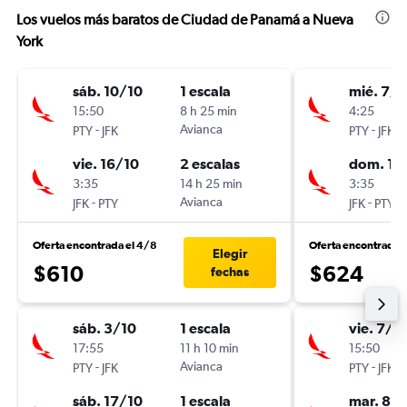
Los vuelos más baratos de Ciudad de Panamá a Nueva
York
sáb. 10/10
1 escala
mié. 7/1
15:50
8 h 25 min
4:25
-
Avianca
-
PTY
JFK
PTY
JFK
vie. 16/10
2 escalas
dom. 11
3:35
14 h 25 min
3:35
-
Avianca
-
JFK
PTY
JFK
PTY
Oferta encontrada el 4/8
Oferta encontrada 
Elegir
$610
$624
fechas
sáb. 3/10
1 escala
vie. 7/8
17:55
11 h 10 min
15:50
-
Avianca
-
PTY
JFK
PTY
JFK
sáb. 17/10
1 escala
mar. 8/