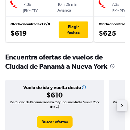
7:35
10 h 25 min
7:35
-
Avianca
-
JFK
PTY
JFK
PTY
Oferta encontrada el 7/8
Oferta encontrada 
Elegir
$619
$625
fechas
Encuentra ofertas de vuelos de
Ciudad de Panamá a Nueva York
Vuelo de ida y vuelta desde
$610
De Ciudad de Panamá Panama City Tocumen Intl a Nueva York
Vuelo de id
(NYC)
Buscar ofertas