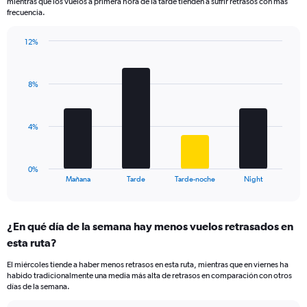
mientras que los vuelos a primera hora de la tarde tienden a sufrir retrasos con más
The
frecuencia.
chart
has
12%
1
Bar
Chart
Y
graphic.
chart
axis
with
displaying
8%
4
values.
bars.
Range:
0
The
4%
to
chart
15.
has
1
0%
X
End
Mañana
Tarde
Tarde-noche
Night
of
axis
interactive
displaying
chart
categories.
¿En qué día de la semana hay menos vuelos retrasados en
Range:
esta ruta?
4
categories.
El miércoles tiende a haber menos retrasos en esta ruta, mientras que en viernes ha
The
habido tradicionalmente una media más alta de retrasos en comparación con otros
chart
días de la semana.
has