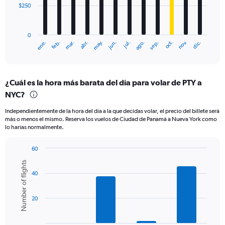
$250
The
chart
has
0
1
ene.
feb.
mar.
abr.
may.
jun.
jul.
ago.
sep.
oct.
nov.
dic.
X
End
of
axis
interactive
displaying
chart
categories.
¿Cuál es la hora más barata del día para volar de PTY a
Range:
NYC?
12
categories.
Independientemente de la hora del día a la que decidas volar, el precio del billete será
The
más o menos el mismo. Reserva los vuelos de Ciudad de Panamá a Nueva York como
chart
lo harías normalmente.
has
1
60
Y
Bar
Chart
axis
Number of flights
graphic.
chart
displaying
40
with
values.
6
Range:
bars.
0
20
to
The
750.
chart