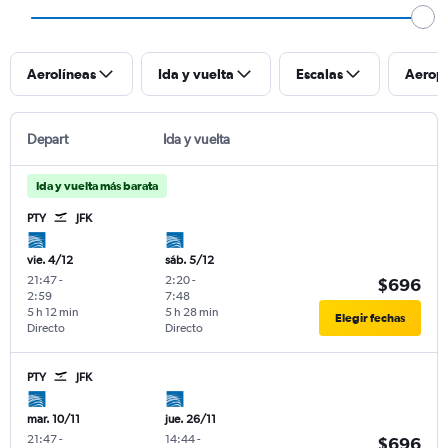
Aerolíneas
Ida y vuelta
Escalas
Aerop
Depart
Ida y vuelta
Ida y vuelta más barata
PTY
JFK
vie. 4/12
sáb. 5/12
21:47
-
2:20
-
$696
2:59
7:48
5 h 12 min
5 h 28 min
Elegir fechas
Directo
Directo
PTY
JFK
mar. 10/11
jue. 26/11
21:47
-
14:44
-
$696