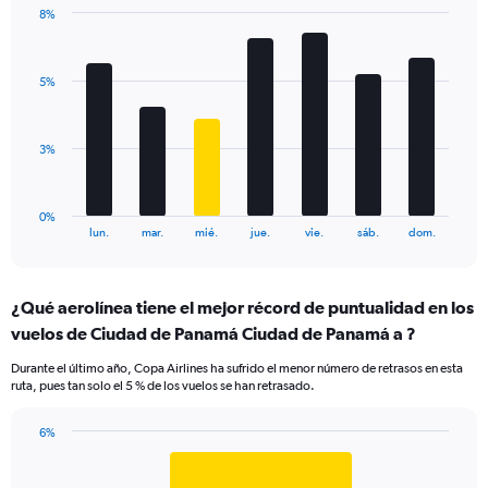
1
8%
Y
Bar
Chart
axis
graphic.
chart
displaying
with
values.
5%
7
Range:
bars.
0
to
The
3%
12.
chart
has
1
0%
X
End
lun.
mar.
mié.
jue.
vie.
sáb.
dom.
of
axis
interactive
displaying
chart
categories.
¿Qué aerolínea tiene el mejor récord de puntualidad en los
Range:
vuelos de Ciudad de Panamá Ciudad de Panamá a ?
7
categories.
Durante el último año, Copa Airlines ha sufrido el menor número de retrasos en esta
The
ruta, pues tan solo el 5 % de los vuelos se han retrasado.
chart
has
6%
1
Bar
Chart
Y
graphic.
chart
axis