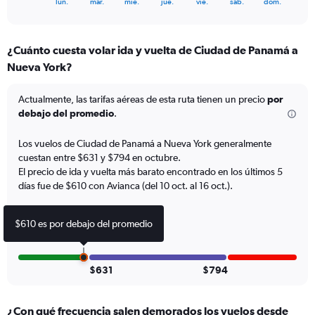
X
lun.
mar.
mié.
jue.
vie.
sáb.
dom.
of
axis
interactive
displaying
chart
categories.
¿Cuánto cuesta volar ida y vuelta de Ciudad de Panamá a
Range:
Nueva York?
7
categories.
The
Actualmente, las tarifas aéreas de esta ruta tienen un precio
por
chart
debajo del promedio
.
has
1
Los vuelos de Ciudad de Panamá a Nueva York generalmente
Y
cuestan entre $631 y $794 en octubre.
axis
El precio de ida y vuelta más barato encontrado en los últimos 5
displaying
días fue de $610 con Avianca (del 10 oct. al 16 oct.).
values.
Range:
0
$610 es por debajo del promedio
to
15.
$631
$794
¿Con qué frecuencia salen demorados los vuelos desde