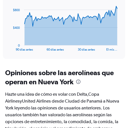
0
graphic.
with
to
91
$800
data
6.
points.
The
$400
chart
has
1
0
X
End
90 días antes
60 días antes
30 días antes
El mis…
of
axis
interactive
displaying
chart
categories.
Range:
Opiniones sobre las aerolíneas que
91
operan en Nueva York
categories.
The
chart
Hazte una idea de cómo es volar con Delta,Copa
has
AirlinesyUnited Airlines desde Ciudad de Panamá a Nueva
1
York leyendo las opiniones de usuarios anteriores. Los
Y
axis
usuarios también han valorado las aerolíneas según las
displaying
opciones de entretenimiento, la comodidad, la comida, la
values.