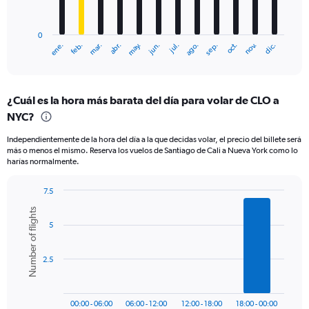
chart
has
0
1
ene.
feb.
mar.
abr.
may.
jun.
jul.
ago.
sep.
oct.
nov.
dic.
X
End
of
axis
interactive
displaying
chart
categories.
¿Cuál es la hora más barata del día para volar de CLO a
Range:
NYC?
12
categories.
Independientemente de la hora del día a la que decidas volar, el precio del billete será
The
más o menos el mismo. Reserva los vuelos de Santiago de Cali a Nueva York como lo
chart
harías normalmente.
has
1
7.5
Y
Bar
Chart
axis
Number of flights
graphic.
chart
displaying
5
with
values.
6
Range:
bars.
0
2.5
to
The
750.
chart
has
00:00 - 06:00
06:00 - 12:00
12:00 - 18:00
18:00 - 00:00