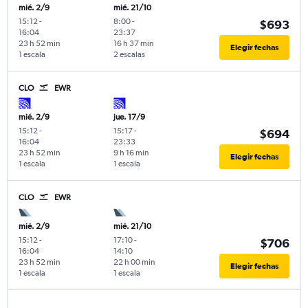
mié. 2/9
mié. 21/10
15:12
-
8:00
-
$693
16:04
23:37
23 h 52 min
16 h 37 min
Elegir fechas
1 escala
2 escalas
CLO
EWR
mié. 2/9
jue. 17/9
15:12
-
15:17
-
$694
16:04
23:33
23 h 52 min
9 h 16 min
Elegir fechas
1 escala
1 escala
CLO
EWR
mié. 2/9
mié. 21/10
15:12
-
17:10
-
$706
16:04
14:10
23 h 52 min
22 h 00 min
Elegir fechas
1 escala
1 escala