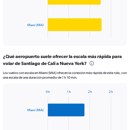
values.
bars.
Range:
0
The
to
chart
750.
has
Miami (MIA)
1
X
End
of
axis
interactive
displaying
chart
categories.
¿Qué aeropuerto suele ofrecer la escala más rápida para
Range:
volar de Santiago de Cali a Nueva York?
2
categories.
Los vuelos con escala en Miami (MIA) ofrecen la conexión más rápida de esta ruta, con
The
una escala de una duración promedio de 1 h 10 min.
chart
has
1
0 h
1 h
2 h
2 h
Bar
Y
Chart
graphic.
chart
axis
with
displaying
2
Miami (MIA)
values.
bars.
Range:
0
The
to