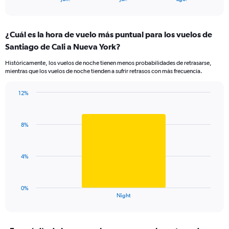
of
X
interactive
axis
chart
displaying
¿Cuál es la hora de vuelo más puntual para los vuelos de
categories.
Range:
Santiago de Cali a Nueva York?
5
Históricamente, los vuelos de noche tienen menos probabilidades de retrasarse,
categories.
mientras que los vuelos de noche tienden a sufrir retrasos con más frecuencia.
The
chart
has
12%
Bar
1
Chart
graphic.
chart
Y
with
axis
8%
1
displaying
bar.
values.
Range:
The
4%
5
chart
to
has
15.
1
0%
X
End
Night
of
axis
interactive
displaying
chart
categories.