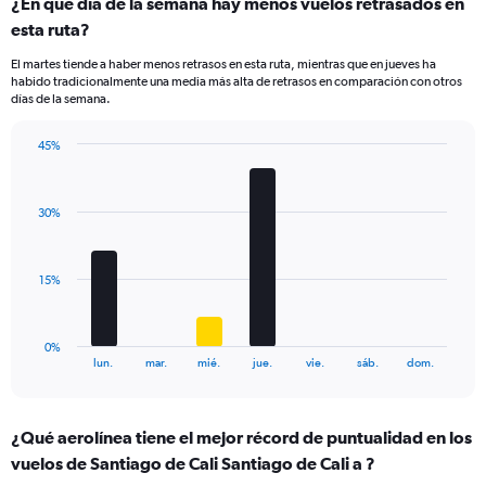
¿En qué día de la semana hay menos vuelos retrasados en
Range:
esta ruta?
1
categories.
El martes tiende a haber menos retrasos en esta ruta, mientras que en jueves ha
The
habido tradicionalmente una media más alta de retrasos en comparación con otros
chart
días de la semana.
has
1
45%
Y
Bar
Chart
axis
graphic.
chart
displaying
with
values.
30%
7
Range:
bars.
0
to
The
15%
12.
chart
has
1
0%
X
End
lun.
mar.
mié.
jue.
vie.
sáb.
dom.
of
axis
interactive
displaying
chart
categories.
¿Qué aerolínea tiene el mejor récord de puntualidad en los
Range:
vuelos de Santiago de Cali Santiago de Cali a ?
7
categories.