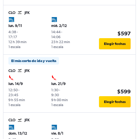
CLO
JFK
lun. 9/11
mié. 2/12
4:38
-
14:44
-
$597
17:17
14:06
12 h 39 min
23 h 22 min
Elegir fechas
1 escala
1 escala
El más corto de ida y vuelta
CLO
JFK
lun. 14/9
lun. 21/9
12:50
-
1:30
-
$599
23:45
9:30
9 h 55 min
9 h 00 min
Elegir fechas
1 escala
1 escala
CLO
JFK
dom. 13/12
vie. 8/1