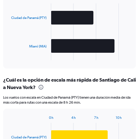
Bar
Chart
graphic.
chart
with
2
Ciudad de Panamá (PTY)
bars.
The
chart
has
Miami (MIA)
1
X
End
of
axis
interactive
displaying
chart
categories.
¿Cuál es la opción de escala más rápida de Santiago de Cali
Range:
a Nueva York?
2
categories.
Los vuelos con escala en Ciudad de Panamá (PTY) tienen una duración media de ida
The
más corta para rutas con una escala de 8 h 26 min.
chart
has
1
0 h
4 h
7 h
10 h
Bar
Y
Chart
graphic.
chart
axis
with
displaying
2
Ciudad de Panamá (PTY)