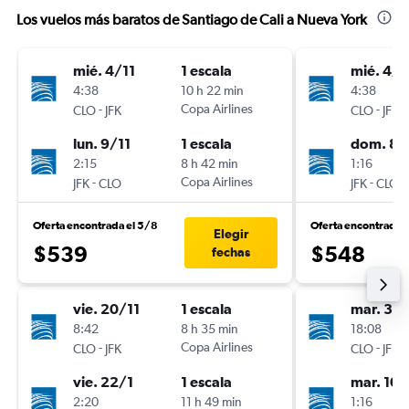
Los vuelos más baratos de Santiago de Cali a Nueva York
mié. 4/11
1 escala
mié. 4/1
4:38
10 h 22 min
4:38
-
Copa Airlines
-
CLO
JFK
CLO
JFK
lun. 9/11
1 escala
dom. 8/
2:15
8 h 42 min
1:16
-
Copa Airlines
-
JFK
CLO
JFK
CLO
Oferta encontrada el 5/8
Oferta encontrada 
Elegir
$539
$548
fechas
vie. 20/11
1 escala
mar. 3/1
8:42
8 h 35 min
18:08
-
Copa Airlines
-
CLO
JFK
CLO
JFK
vie. 22/1
1 escala
mar. 10/
2:20
11 h 49 min
1:16