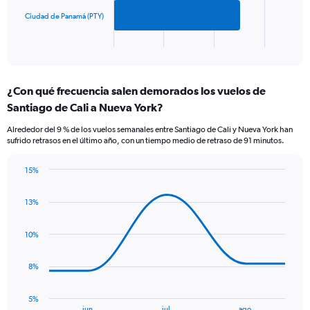
chart
600.
has
Ciudad de Panamá (PTY)
1
X
End
of
axis
interactive
displaying
chart
categories.
¿Con qué frecuencia salen demorados los vuelos de
Range:
Santiago de Cali a Nueva York?
2
categories.
Alrededor del 9 % de los vuelos semanales entre Santiago de Cali y Nueva York han
The
sufrido retrasos en el último año, con un tiempo medio de retraso de 91 minutos.
chart
has
15%
1
Line
Chart
Y
graphic.
chart
axis
13%
with
displaying
5
values.
data
10%
Range:
points.
0
to
The
8%
120.
chart
has
5%
1
End
jun.
jul.
ago.