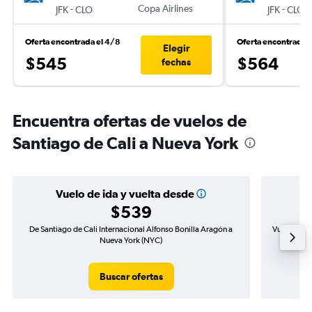
-
Copa Airlines
-
JFK
CLO
JFK
CLO
Oferta encontrada el 4/8
Oferta encontrada 
Elegir
$545
$564
fechas
Encuentra ofertas de vuelos de
Santiago de Cali a Nueva York
Vuelo de ida y vuelta desde
$539
De Santiago de Cali Internacional Alfonso Bonilla Aragón a
Vuelo de id
Nueva York (NYC)
Buscar ofertas