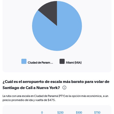
Pie
Chart
graphic.
chart
with
2
slices.
Ciudad de Panam…
Miami (MIA)
End
of
interactive
chart
¿Cuál es el aeropuerto de escala más barato para volar de
Santiago de Cali a Nueva York?
La ruta con una escala en Ciudad de Panamá (PTY) es la opción más económica, a un
precio promedio de ida y vuelta de $475.
0
$250
$500
$750