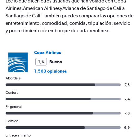
Lee lo que dicen otros usuarios que han volado con Copa
has
Airlines,American AirlinesyAvianca de Santiago de Cali a
1
Santiago de Cali. También puedes comparar las opciones de
Y
axis
entretenimiento, comodidad, comida, tripulación, servicio
displaying
y procedimiento de embarque de cada aerolínea.
values.
Range:
0
to
Copa Airlines
750.
Bueno
7,6
1.563 opiniones
Abordaje
7,8
Confort
7,4
En general
7,6
Comida
6,9
Entretenimiento