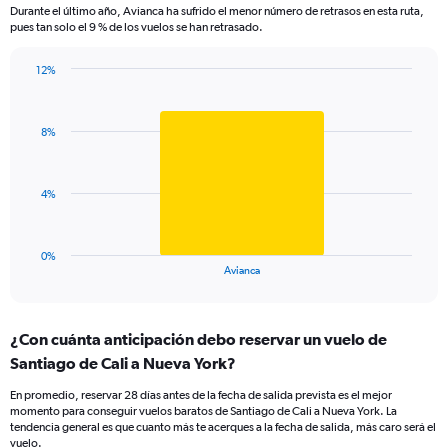
Durante el último año, Avianca ha sufrido el menor número de retrasos en esta ruta,
The
pues tan solo el 9 % de los vuelos se han retrasado.
chart
has
12%
1
Bar
Chart
Y
graphic.
chart
axis
with
displaying
8%
1
values.
bar.
Range:
0
The
4%
to
chart
45.
has
1
0%
X
End
Avianca
of
axis
interactive
displaying
chart
categories.
¿Con cuánta anticipación debo reservar un vuelo de
Range:
Santiago de Cali a Nueva York?
1
categories.
En promedio, reservar 28 días antes de la fecha de salida prevista es el mejor
The
momento para conseguir vuelos baratos de Santiago de Cali a Nueva York. La
chart
tendencia general es que cuanto más te acerques a la fecha de salida, más caro será el
has
vuelo.