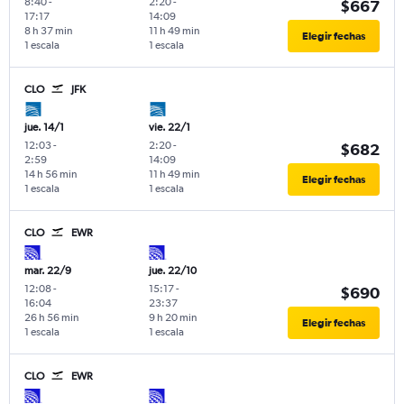
8:40
-
2:20
-
$667
17:17
14:09
8 h 37 min
11 h 49 min
Elegir fechas
1 escala
1 escala
CLO
JFK
jue. 14/1
vie. 22/1
12:03
-
2:20
-
$682
2:59
14:09
14 h 56 min
11 h 49 min
Elegir fechas
1 escala
1 escala
CLO
EWR
mar. 22/9
jue. 22/10
12:08
-
15:17
-
$690
16:04
23:37
26 h 56 min
9 h 20 min
Elegir fechas
1 escala
1 escala
CLO
EWR