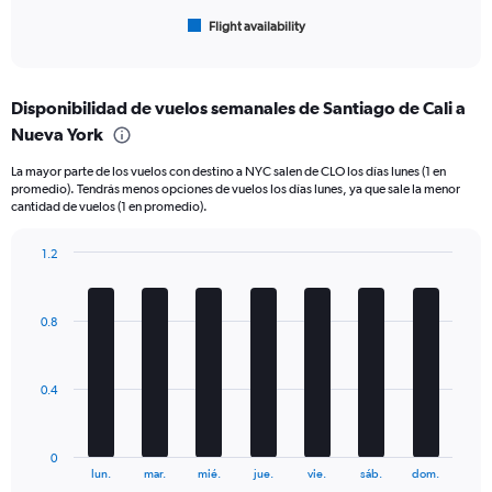
1
Flight availability
X
End
of
axis
interactive
displaying
chart
categories.
Disponibilidad de vuelos semanales de Santiago de Cali a
Range:
Nueva York
6
categories.
La mayor parte de los vuelos con destino a NYC salen de CLO los días lunes (1 en
The
promedio). Tendrás menos opciones de vuelos los días lunes, ya que sale la menor
chart
cantidad de vuelos (1 en promedio).
has
1
1.2
Y
Bar
Chart
axis
graphic.
chart
displaying
with
Number
0.8
7
of
bars.
flights.
Range:
The
0.4
0
chart
to
has
7.5.
1
0
X
End
lun.
mar.
mié.
jue.
vie.
sáb.
dom.
of