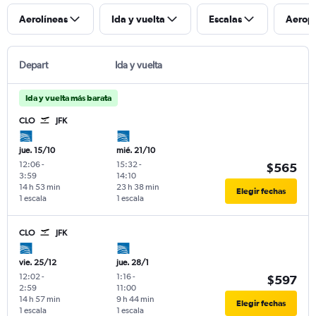
Aerolíneas
Ida y vuelta
Escalas
Aerop
Depart
Ida y vuelta
Ida y vuelta más barata
CLO
JFK
jue. 15/10
mié. 21/10
12:06
-
15:32
-
$565
3:59
14:10
14 h 53 min
23 h 38 min
Elegir fechas
1 escala
1 escala
CLO
JFK
vie. 25/12
jue. 28/1
12:02
-
1:16
-
$597
2:59
11:00
14 h 57 min
9 h 44 min
Elegir fechas
1 escala
1 escala