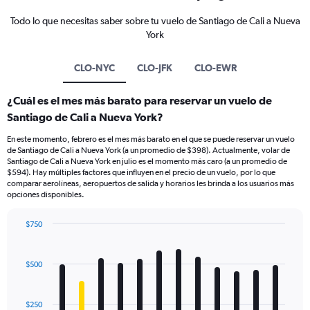
Todo lo que necesitas saber sobre tu vuelo de Santiago de Cali a Nueva
York
CLO-NYC
CLO-JFK
CLO-EWR
¿Cuál es el mes más barato para reservar un vuelo de
Santiago de Cali a Nueva York?
En este momento, febrero es el mes más barato en el que se puede reservar un vuelo
de Santiago de Cali a Nueva York (a un promedio de $398). Actualmente, volar de
Santiago de Cali a Nueva York en julio es el momento más caro (a un promedio de
$594). Hay múltiples factores que influyen en el precio de un vuelo, por lo que
comparar aerolíneas, aeropuertos de salida y horarios les brinda a los usuarios más
opciones disponibles.
$750
Bar
Chart
graphic.
chart
with
$500
12
bars.
$250
The