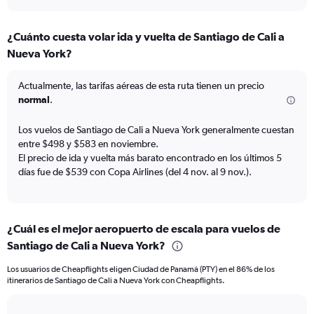
axis
interactive
displaying
chart
categories.
¿Cuánto cuesta volar ida y vuelta de Santiago de Cali a
Range:
Nueva York?
7
categories.
The
Actualmente, las tarifas aéreas de esta ruta tienen un precio
chart
normal
.
has
1
Los vuelos de Santiago de Cali a Nueva York generalmente cuestan
Y
entre $498 y $583 en noviembre.
axis
El precio de ida y vuelta más barato encontrado en los últimos 5
displaying
días fue de $539 con Copa Airlines (del 4 nov. al 9 nov.).
values.
Range:
0
to
1.2.
¿Cuál es el mejor aeropuerto de escala para vuelos de
Santiago de Cali a Nueva York?
Los usuarios de Cheapflights eligen Ciudad de Panamá (PTY) en el 86% de los
itinerarios de Santiago de Cali a Nueva York con Cheapflights.