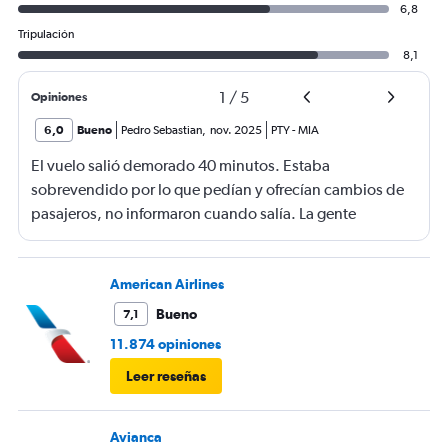
6,8
Tripulación
8,1
1
/
5
Opiniones
6,0
Bueno
Pedro Sebastian
,
nov. 2025
PTY
-
MIA
El vuelo salió demorado 40 minutos. Estaba
sobrevendido por lo que pedían y ofrecían cambios de
pasajeros, no informaron cuando salía. La gente
haciendo filas larguísimas para no quedarse sin viajar.
Mucha maleta de mano no había lugar. En mi caso se
terminó la comida me ofrecieron un solo menú.
American Airlines
Bueno
7,1
11.874 opiniones
Leer reseñas
Avianca