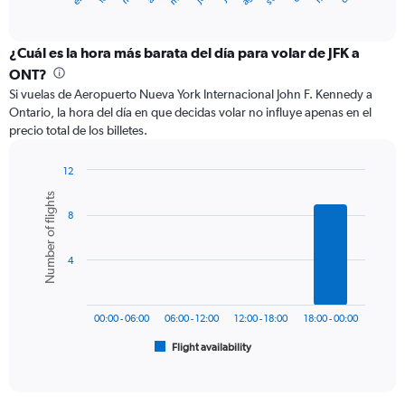
of
axis
interactive
displaying
chart
categories.
¿Cuál es la hora más barata del día para volar de JFK a
Range:
ONT?
12
Si vuelas de Aeropuerto Nueva York Internacional John F. Kennedy a
categories.
Ontario, la hora del día en que decidas volar no influye apenas en el
The
precio total de los billetes.
chart
has
1
12
Y
Bar
Chart
Number of flights
graphic.
chart
axis
8
with
displaying
6
values.
bars.
Range:
4
0
The
to
chart
750.
has
00:00 - 06:00
06:00 - 12:00
12:00 - 18:00
18:00 - 00:00
1
Flight availability
X
End
of
axis
interactive
displaying
chart
categories.