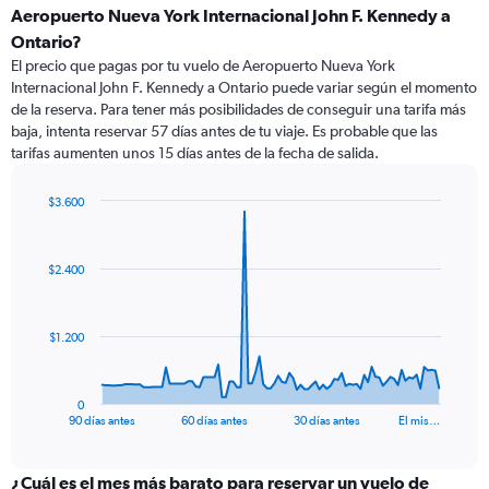
Aeropuerto Nueva York Internacional John F. Kennedy a
Ontario?
El precio que pagas por tu vuelo de Aeropuerto Nueva York
Internacional John F. Kennedy a Ontario puede variar según el momento
de la reserva. Para tener más posibilidades de conseguir una tarifa más
baja, intenta reservar 57 días antes de tu viaje. Es probable que las
tarifas aumenten unos 15 días antes de la fecha de salida.
$3.600
Chart
Chart
graphic.
with
91
$2.400
data
points.
The
$1.200
chart
has
1
0
X
End
90 días antes
60 días antes
30 días antes
El mis…
of
axis
interactive
displaying
chart
categories.
¿Cuál es el mes más barato para reservar un vuelo de