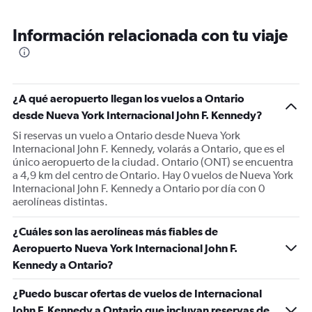
Range:
6
Información relacionada con tu viaje
categories.
The
chart
has
1
¿A qué aeropuerto llegan los vuelos a Ontario
Y
desde Nueva York Internacional John F. Kennedy?
axis
displaying
Si reservas un vuelo a Ontario desde Nueva York
Number
Internacional John F. Kennedy, volarás a Ontario, que es el
of
único aeropuerto de la ciudad. Ontario (ONT) se encuentra
flights.
a 4,9 km del centro de Ontario. Hay 0 vuelos de Nueva York
Range:
Internacional John F. Kennedy a Ontario por día con 0
0
aerolíneas distintas.
to
12.
¿Cuáles son las aerolíneas más fiables de
Aeropuerto Nueva York Internacional John F.
Kennedy a Ontario?
¿Puedo buscar ofertas de vuelos de Internacional
John F. Kennedy a Ontario que incluyan reservas de