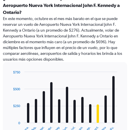
Range:
Aeropuerto Nueva York Internacional John F. Kennedy a
91
Ontario?
categories.
En este momento, octubre es el mes más barato en el que se puede
The
reservar un vuelo de Aeropuerto Nueva York Internacional John F.
chart
Kennedy a Ontario (a un promedio de $276). Actualmente, volar de
has
Aeropuerto Nueva York Internacional John F. Kennedy a Ontario en
1
Y
diciembre es el momento más caro (a un promedio de $696). Hay
axis
múltiples factores que influyen en el precio de un vuelo, por lo que
displaying
comparar aerolíneas, aeropuertos de salida y horarios les brinda a los
values.
usuarios más opciones disponibles.
Range:
0
$750
to
Bar
Chart
3600.
graphic.
chart
with
$500
12
bars.
$250
The
chart
has
0
1
ene.
abr.
jul.
oct.
mar.
jun.
sep.
dic.
feb.
may.
ago.
nov.
X
End