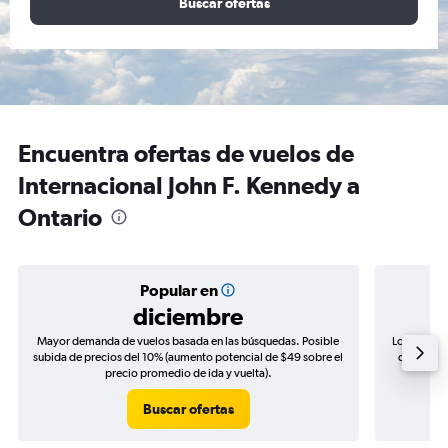
Buscar ofertas
Encuentra ofertas de vuelos de
Internacional John F. Kennedy a
Ontario
Popular en
diciembre
Mayor demanda de vuelos basada en las búsquedas. Posible
Los precio
subida de precios del 10% (aumento potencial de $49 sobre el
de precios
precio promedio de ida y vuelta).
Buscar ofertas