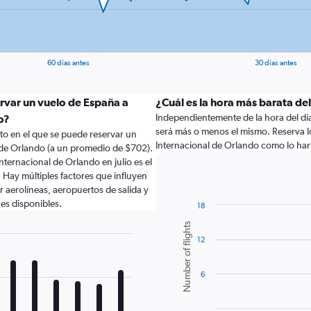
60 días antes
30 días antes
ervar un vuelo de España a
¿Cuál es la hora más barata de
Independientemente de la hora del día a
o?
será más o menos el mismo. Reserva l
to en el que se puede reservar un
Internacional de Orlando como lo ha
 de Orlando (a un promedio de $702).
ternacional de Orlando en julio es el
Hay múltiples factores que influyen
r aerolíneas, aeropuertos de salida y
nes disponibles.
18
Bar
Chart
Number of flights
graphic.
chart
12
with
6
bars.
6
The
chart