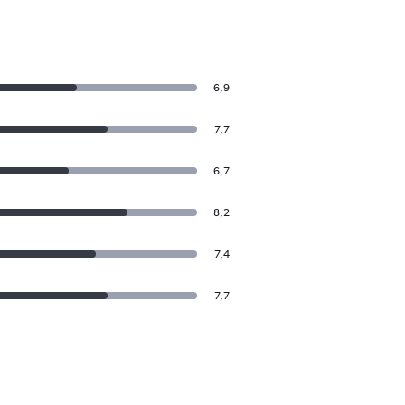
6,9
7,7
6,7
8,2
7,4
7,7