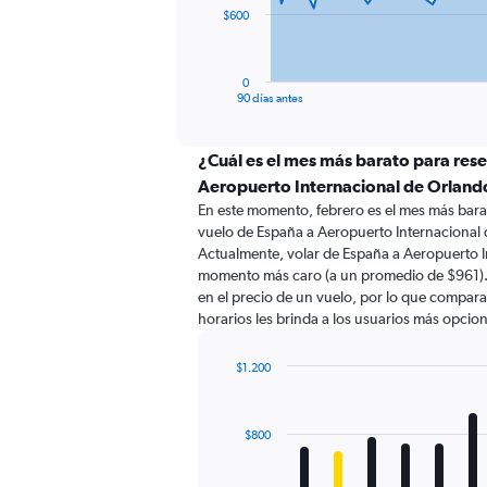
The
$600
chart
has
1
0
X
End
90 días antes
of
axis
interactive
displaying
chart
categories.
¿Cuál es el mes más barato para res
Range:
Aeropuerto Internacional de Orland
91
En este momento, febrero es el mes más bara
categories.
vuelo de España a Aeropuerto Internacional
The
Actualmente, volar de España a Aeropuerto In
chart
momento más caro (a un promedio de $961). 
has
en el precio de un vuelo, por lo que compara
1
horarios les brinda a los usuarios más opcio
Y
axis
displaying
$1.200
values.
Bar
Chart
Range:
graphic.
chart
with
0
$800
12
to
bars.
1800.