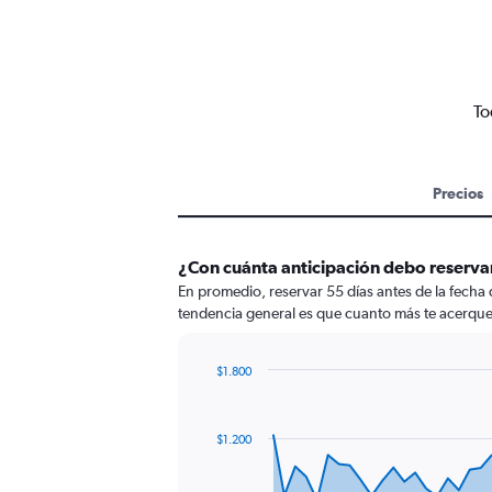
To
Precios
¿Con cuánta anticipación debo reserva
En promedio, reservar 55 días antes de la fecha
tendencia general es que cuanto más te acerques 
$1.800
Chart
Chart
graphic.
with
91
$1.200
data
points.