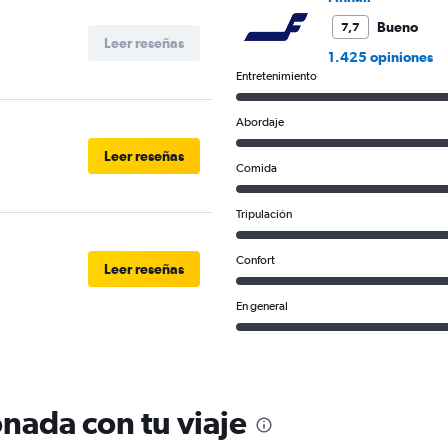
Bueno
7,7
Leer reseñas
1.425 opiniones
Entretenimiento
Abordaje
Leer reseñas
Comida
Tripulación
Confort
Leer reseñas
En general
nada con tu viaje