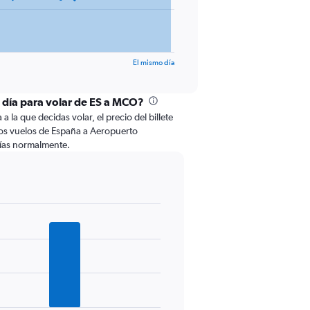
El mismo día
l día para volar de ES a MCO?
 la que decidas volar, el precio del billete
os vuelos de España a Aeropuerto
rías normalmente.