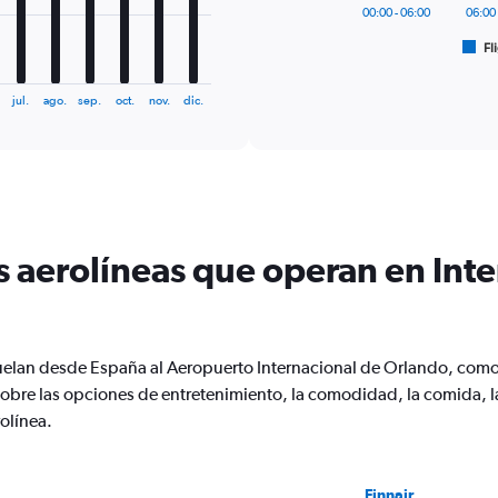
has
00:00 - 06:00
06:00 
1
Fl
X
End
of
axis
interactive
displaying
chart
jul.
ago.
sep.
oct.
nov.
dic.
categories.
Range:
6
categories.
The
chart
has
s aerolíneas que operan en Int
1
Y
axis
displaying
Number
uelan desde España al Aeropuerto Internacional de Orlando, como 
of
flights.
bre las opciones de entretenimiento, la comodidad, la comida, la t
Range:
olínea.
0
to
18.
Finnair