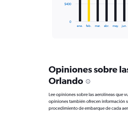
The
$400
chart
has
1
0
X
End
ene.
feb.
mar.
abr.
may.
jun.
of
axis
interactive
displaying
chart
categories.
Range:
12
categories.
The
Opiniones sobre la
chart
has
Orlando
1
Y
axis
Lee opiniones sobre las aerolíneas que v
displaying
opiniones también ofrecen información so
values.
Range:
procedimiento de embarque de cada aer
0
to
1200.