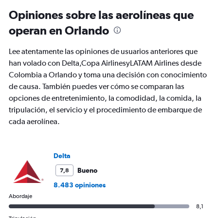
categories.
Range:
Opiniones sobre las aerolíneas que
91
operan en Orlando
categories.
The
chart
Lee atentamente las opiniones de usuarios anteriores que
has
han volado con Delta,Copa AirlinesyLATAM Airlines desde
1
Colombia a Orlando y toma una decisión con conocimiento
Y
axis
de causa. También puedes ver cómo se comparan las
displaying
opciones de entretenimiento, la comodidad, la comida, la
values.
tripulación, el servicio y el procedimiento de embarque de
Range:
cada aerolínea.
0
to
600.
Delta
Bueno
7,8
8.483 opiniones
Abordaje
8,1