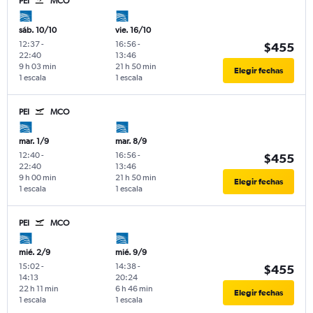
PEI
MCO
sáb. 10/10
vie. 16/10
12:37
-
16:56
-
$455
22:40
13:46
9 h 03 min
21 h 50 min
Elegir fechas
1 escala
1 escala
PEI
MCO
mar. 1/9
mar. 8/9
12:40
-
16:56
-
$455
22:40
13:46
9 h 00 min
21 h 50 min
Elegir fechas
1 escala
1 escala
PEI
MCO
mié. 2/9
mié. 9/9
15:02
-
14:38
-
$455
14:13
20:24
22 h 11 min
6 h 46 min
Elegir fechas
1 escala
1 escala