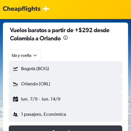
Vuelos baratos a partir de +$292 desde
Colombia a Orlando
Ida y vuelta
Bogotá (BOG)
Orlando (ORL)
lun. 7/9
-
lun. 14/9
1 pasajero, Económica