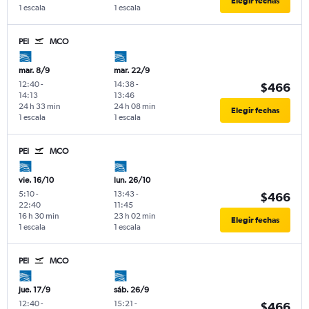
Elegir fechas
1 escala
1 escala
PEI
MCO
mar. 8/9
mar. 22/9
12:40
-
14:38
-
$466
14:13
13:46
24 h 33 min
24 h 08 min
Elegir fechas
1 escala
1 escala
PEI
MCO
vie. 16/10
lun. 26/10
5:10
-
13:43
-
$466
22:40
11:45
16 h 30 min
23 h 02 min
Elegir fechas
1 escala
1 escala
PEI
MCO
jue. 17/9
sáb. 26/9
12:40
-
15:21
-
$466