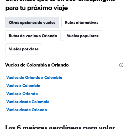
para tu próximo viaje
Otras opciones de vuelos
Rutas alternativas
Rutas de vuelos a Orlando
Vuelos populares
Vuelos por clase
Vuelos de Colombia a Orlando
Vuelos de Orlando a Colombia
Vuelos a Colombia
Vuelos a Orlando
Vuelos desde Colombia
Vuelos desde Orlando
Las 6 mejores aerolíneas para volar