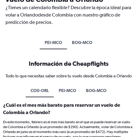
¿Tienes un calendario flexible? Descubre la época ideal para
volar a Orlandodesde Colombia con nuestro gráfico de
predicción de precios.
PEI-MCO
BOG-MCO
Información de Cheapflights
Todo lo que necesitas saber sobre tu vuelo desde Colombia a Orlando
CO0-ORL
PEI-MCO
BOG-MCO
¿Cuál es el mes más barato para reservar un vuelo de
Colombia a Orlando?
En este momento, febrero es el mes más barato en el que se puede reservar un vuelo
de Colombia a Orlando (a un promedio de $290). Actualmente, volar de Colombia a
Orlando en junio es el momento más caro (a un promedio de $472). Hay múltiples
factores que influyen en el precio de un vuelo, por lo que comparar aerolíneas,