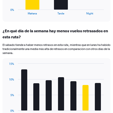
20.
has
1
0%
X
End
Mañana
Tarde
Night
of
axis
interactive
displaying
chart
categories.
¿En qué día de la semana hay menos vuelos retrasados en
Range:
esta ruta?
3
categories.
El sábado tiende a haber menos retrasos en esta ruta, mientras que en lunes ha habido
The
tradicionalmente una media más alta de retrasos en comparación con otros días de la
chart
semana.
has
1
15%
Y
Bar
Chart
axis
graphic.
chart
displaying
with
values.
10%
7
Range:
bars.
0
to
The
5%
18.
chart
has
1
0%