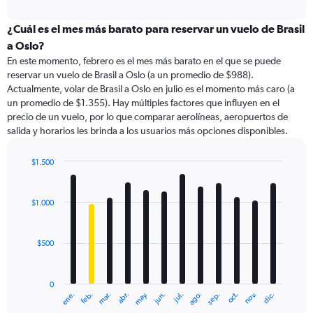
axis
interactive
displaying
chart
categories.
¿Cuál es el mes más barato para reservar un vuelo de Brasil
Range:
a Oslo?
91
En este momento, febrero es el mes más barato en el que se puede
categories.
reservar un vuelo de Brasil a Oslo (a un promedio de $988).
The
Actualmente, volar de Brasil a Oslo en julio es el momento más caro (a
chart
un promedio de $1.355). Hay múltiples factores que influyen en el
has
precio de un vuelo, por lo que comparar aerolíneas, aeropuertos de
1
salida y horarios les brinda a los usuarios más opciones disponibles.
Y
axis
displaying
$1.500
values.
Bar
Chart
Range:
graphic.
chart
with
0
$1.000
12
to
bars.
4500.
$500
The
chart
has
0
1
ene.
feb.
mar.
abr.
may.
jun.
jul.
ago.
sep.
oct.
nov.
dic.
X
End
of