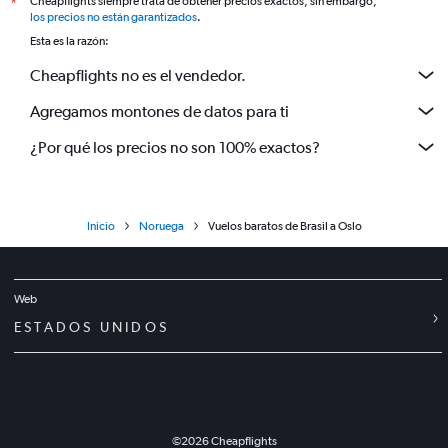
Cheapflights siempre trata de obtener precios exactos, sin embargo,
*
los precios no están garantizados
.
Esta es la razón:
Cheapflights no es el vendedor.
Agregamos montones de datos para ti
¿Por qué los precios no son 100% exactos?
Inicio
Noruega
Vuelos baratos de Brasil a Oslo
Web
ESTADOS UNIDOS
©
2026
Cheapflights