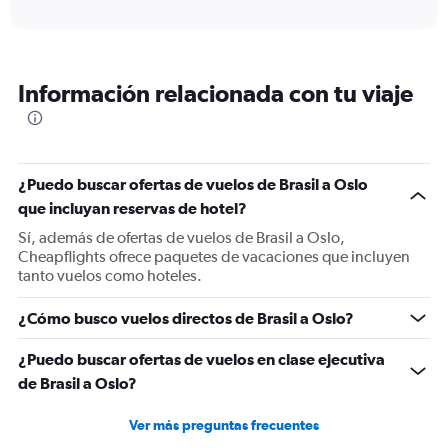
axis
interactive
displaying
chart
categories.
Range:
12
Información relacionada con tu viaje
categories.
The
chart
has
1
¿Puedo buscar ofertas de vuelos de Brasil a Oslo
Y
que incluyan reservas de hotel?
axis
displaying
Sí, además de ofertas de vuelos de Brasil a Oslo,
values.
Cheapflights ofrece paquetes de vacaciones que incluyen
Range:
tanto vuelos como hoteles.
0
to
¿Cómo busco vuelos directos de Brasil a Oslo?
1500.
¿Puedo buscar ofertas de vuelos en clase ejecutiva
de Brasil a Oslo?
Ver más preguntas frecuentes