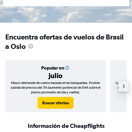
Encuentra ofertas de vuelos de Brasil
a Oslo
Popular en
julio
Mayor demanda de vuelos basada en las búsquedas. Posible
Los precio
subida de precios del 3% (aumento potencial de $44 sobre el
de precio
precio promedio de ida y vuelta).
Buscar ofertas
Información de Cheapflights