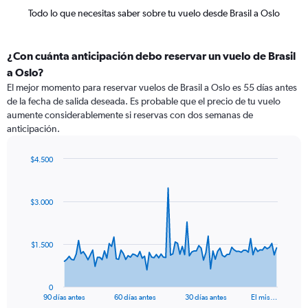
Todo lo que necesitas saber sobre tu vuelo desde Brasil a Oslo
¿Con cuánta anticipación debo reservar un vuelo de Brasil
a Oslo?
El mejor momento para reservar vuelos de Brasil a Oslo es 55 días antes
de la fecha de salida deseada. Es probable que el precio de tu vuelo
aumente considerablemente si reservas con dos semanas de
anticipación.
$4.500
Chart
Chart
graphic.
with
91
$3.000
data
points.
The
$1.500
chart
has
1
0
X
End
90 días antes
60 días antes
30 días antes
El mis…
of