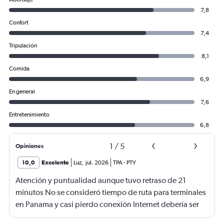
7,8
Confort
7,4
Tripulación
8,1
Comida
6,9
En general
7,6
Entretenimiento
6,8
1
/
5
Opiniones
10,0
Excelente
Luz
,
jul. 2026
TPA
-
PTY
Atención y puntualidad aunque tuvo retraso de 21
minutos No se consideró tiempo de ruta para terminales
en Panama y casi pierdo conexión Internet debería ser
gratis