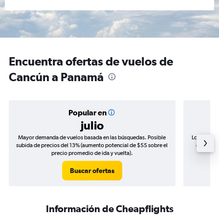
Encuentra ofertas de vuelos de
Cancún a Panamá
Popular en
julio
Mayor demanda de vuelos basada en las búsquedas. Posible
Los precio
subida de precios del 13% (aumento potencial de $55 sobre el
de precio
precio promedio de ida y vuelta).
Buscar ofertas
Información de Cheapflights