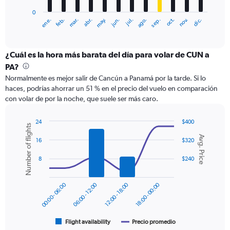
has
0
1
ene.
abr.
jul.
oct.
mar.
jun.
sep.
dic.
feb.
may.
ago.
nov.
X
End
of
axis
interactive
displaying
chart
categories.
¿Cuál es la hora más barata del día para volar de CUN a
Range:
PA?
12
Normalmente es mejor salir de Cancún a Panamá por la tarde. Si lo
categories.
haces, podrías ahorrar un 51 % en el precio del vuelo en comparación
The
con volar de por la noche, que suele ser más caro.
chart
has
1
24
$400
Number of flights
Y
Combination
Chart
Avg. Price
graphic.
chart
axis
16
$320
with
displaying
2
8
$240
values.
data
Range:
series.
0
00:00 - 06:00
06:00 - 12:00
12:00 - 18:00
18:00 - 00:00
to
The
600.
chart
has
1
Flight availability
Precio promedio
End
of