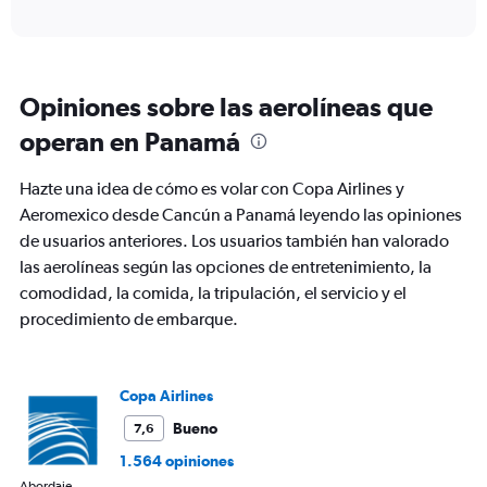
X
interactive
axis
chart
displaying
categories.
Range:
Opiniones sobre las aerolíneas que
6
categories.
operan en Panamá
The
chart
Hazte una idea de cómo es volar con Copa Airlines y
has
2
Aeromexico desde Cancún a Panamá leyendo las opiniones
Y
de usuarios anteriores. Los usuarios también han valorado
axes
las aerolíneas según las opciones de entretenimiento, la
displaying
comodidad, la comida, la tripulación, el servicio y el
Avg.
Price
procedimiento de embarque.
and
Number
of
flights.
Copa Airlines
Bueno
7,6
1.564 opiniones
Abordaje