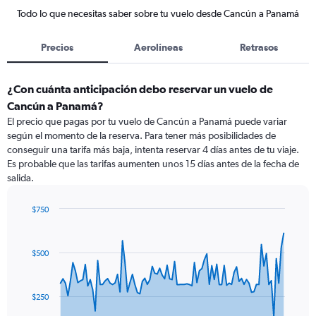
Todo lo que necesitas saber sobre tu vuelo desde Cancún a Panamá
Precios
Aerolíneas
Retrasos
¿Con cuánta anticipación debo reservar un vuelo de
Cancún a Panamá?
El precio que pagas por tu vuelo de Cancún a Panamá puede variar
según el momento de la reserva. Para tener más posibilidades de
conseguir una tarifa más baja, intenta reservar 4 días antes de tu viaje.
Es probable que las tarifas aumenten unos 15 días antes de la fecha de
salida.
$750
Chart
Chart
graphic.
with
91
$500
data
points.
The
$250
chart