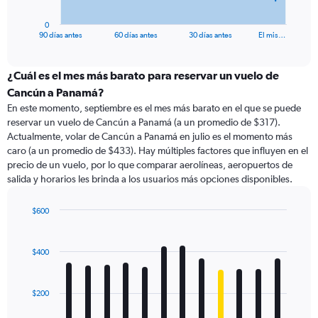
has
1
0
X
End
90 días antes
60 días antes
30 días antes
El mis…
of
axis
interactive
displaying
chart
categories.
¿Cuál es el mes más barato para reservar un vuelo de
Range:
Cancún a Panamá?
91
En este momento, septiembre es el mes más barato en el que se puede
categories.
reservar un vuelo de Cancún a Panamá (a un promedio de $317).
The
Actualmente, volar de Cancún a Panamá en julio es el momento más
chart
caro (a un promedio de $433). Hay múltiples factores que influyen en el
has
precio de un vuelo, por lo que comparar aerolíneas, aeropuertos de
1
salida y horarios les brinda a los usuarios más opciones disponibles.
Y
axis
displaying
$600
values.
Bar
Chart
Range:
graphic.
chart
with
0
$400
12
to
bars.
750.
$200
The
chart