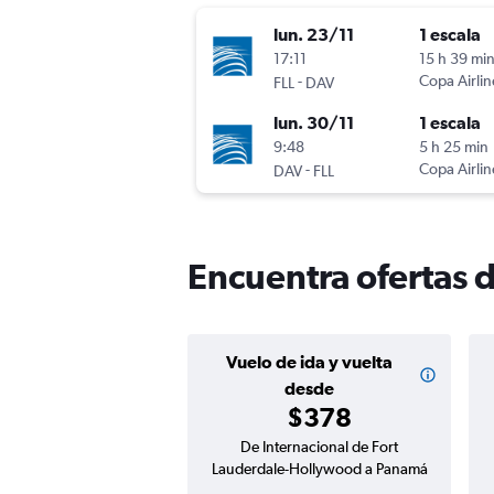
lun. 23/11
1 escala
17:11
15 h 39 mi
-
Copa Airlin
FLL
DAV
lun. 30/11
1 escala
9:48
5 h 25 min
-
Copa Airlin
DAV
FLL
Encuentra ofertas 
Vuelo de ida y vuelta
desde
$378
De Internacional de Fort
Lauderdale-Hollywood a Panamá