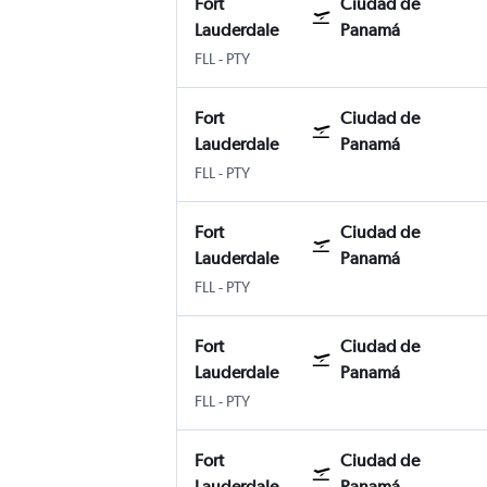
Fort
Ciudad de
Lauderdale
Panamá
Internacional de Fort Lauderdale-Hollyw
Ciudad de Panamá Panama City Tocu
FLL
-
PTY
Fort
Ciudad de
Lauderdale
Panamá
Internacional de Fort Lauderdale-Hollyw
Ciudad de Panamá Panama City Tocu
FLL
-
PTY
Fort
Ciudad de
Lauderdale
Panamá
Internacional de Fort Lauderdale-Hollyw
Ciudad de Panamá Panama City Tocu
FLL
-
PTY
Fort
Ciudad de
Lauderdale
Panamá
Internacional de Fort Lauderdale-Hollyw
Ciudad de Panamá Panama City Tocu
FLL
-
PTY
Fort
Ciudad de
Lauderdale
Panamá