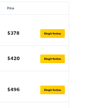
Price
$378
Elegir fechas
$420
Elegir fechas
$496
Elegir fechas