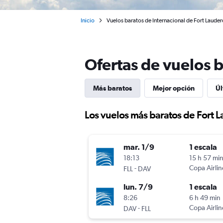
Inicio
Vuelos baratos de Internacional de Fort Laud
Ofertas de vuelos 
Más baratos
Mejor opción
Úl
Los vuelos más baratos de Fort 
mar. 1/9
1 escala
18:13
15 h 57 mi
-
Copa Airlin
FLL
DAV
lun. 7/9
1 escala
8:26
6 h 49 min
-
Copa Airlin
DAV
FLL