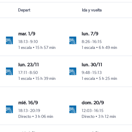
Depart
Ida y vuelta
mar. 1/9
lun. 7/9
18:13
-
9:10
8:26
-
16:15
1 escala
15 h 57 min
1 escala
6 h 49 min
ood
lun. 23/11
lun. 30/11
17:11
-
8:50
9:48
-
15:13
1 escala
15 h 39 min
1 escala
5 h 25 min
ood
mié. 16/9
dom. 20/9
18:13
-
20:19
12:03
-
16:15
Directo
3 h 06 min
Directo
3 h 12 min
ood
men Intl