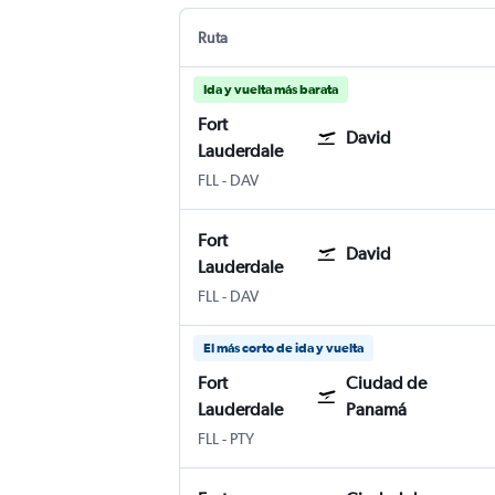
Ruta
Ida y vuelta más barata
Fort
David
Lauderdale
Internacional de Fort Lauderdale-Hollyw
David Enrique Malek
FLL
-
DAV
Fort
David
Lauderdale
Internacional de Fort Lauderdale-Hollyw
David Enrique Malek
FLL
-
DAV
El más corto de ida y vuelta
Fort
Ciudad de
Lauderdale
Panamá
Internacional de Fort Lauderdale-Hollyw
Ciudad de Panamá Panama City Tocu
FLL
-
PTY