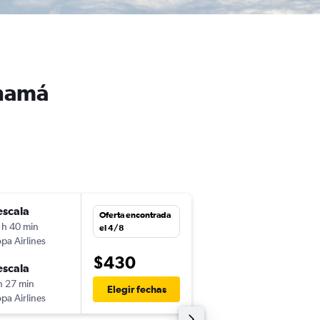
anamá
escala
mié. 28/10
Oferta encontrada
 h 40 min
6:30
el 4/8
pa Airlines
-
FLL
PTY
$430
escala
lun. 2/11
h 27 min
16:41
Elegir fechas
pa Airlines
-
PTY
FLL