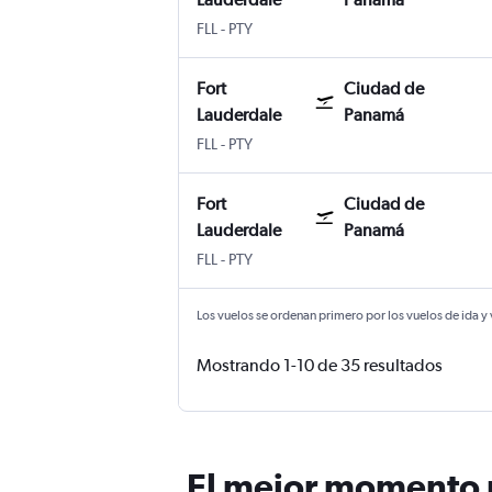
Internacional de Fort Lauderdale-Hollyw
Ciudad de Panamá Panama City Tocu
FLL
-
PTY
Fort
Ciudad de
Lauderdale
Panamá
Internacional de Fort Lauderdale-Hollyw
Ciudad de Panamá Panama City Tocu
FLL
-
PTY
Fort
Ciudad de
Lauderdale
Panamá
Internacional de Fort Lauderdale-Hollyw
Ciudad de Panamá Panama City Tocu
FLL
-
PTY
Los vuelos se ordenan primero por los vuelos de ida y
Mostrando 1-10 de 35 resultados
El mejor momento p