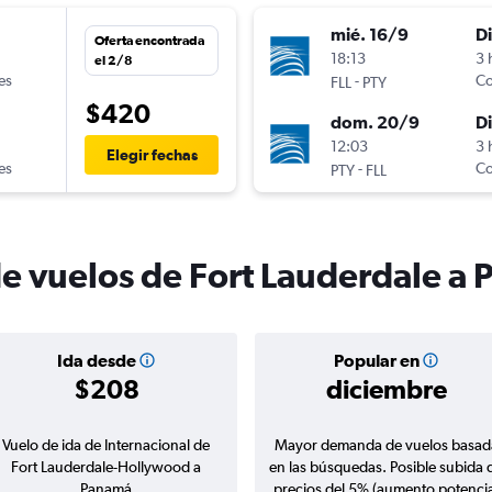
mié. 16/9
D
Oferta encontrada
n
18:13
3 
el 2/8
es
-
Co
FLL
PTY
$420
dom. 20/9
D
12:03
3 
Elegir fechas
es
-
Co
PTY
FLL
de vuelos de Fort Lauderdale a
Ida desde
Popular en
$208
diciembre
Vuelo de ida de Internacional de
Mayor demanda de vuelos basad
Fort Lauderdale-Hollywood a
en las búsquedas. Posible subida 
Panamá
precios del 5% (aumento potencia