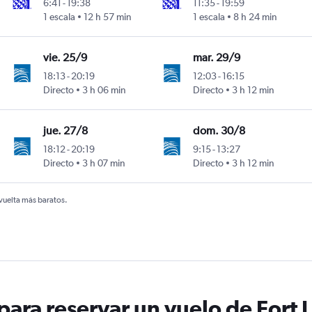
6:41
-
19:38
11:35
-
19:59
1 escala
12 h 57 min
1 escala
8 h 24 min
ood
men Intl
vie. 25/9
mar. 29/9
18:13
-
20:19
12:03
-
16:15
Directo
3 h 06 min
Directo
3 h 12 min
ood
men Intl
jue. 27/8
dom. 30/8
18:12
-
20:19
9:15
-
13:27
Directo
3 h 07 min
Directo
3 h 12 min
ood
men Intl
 vuelta más baratos.
ara reservar un vuelo de Fort 