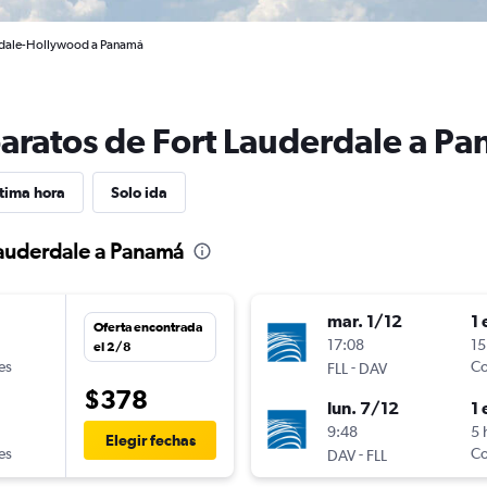
erdale-Hollywood a Panamá
baratos de Fort Lauderdale a P
tima hora
Solo ida
Lauderdale a Panamá
mar. 1/12
1 
Oferta encontrada
n
17:08
15
el 2/8
es
-
Co
FLL
DAV
$378
lun. 7/12
1 
9:48
5 
Elegir fechas
es
-
Co
DAV
FLL