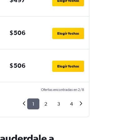
Elegir fechas
$506
Elegir fechas
$506
Elegir fechas
Ofertas encontradas en 2/8
1
2
3
4
Lauderdale a