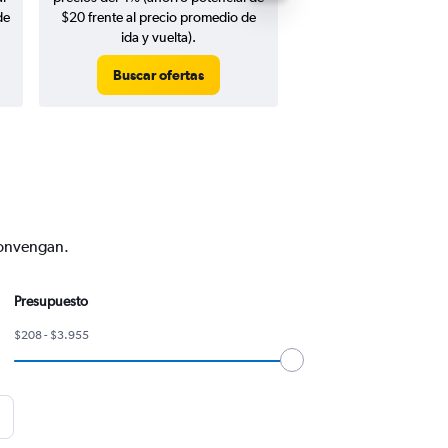
de
$20 frente al precio promedio de
ida y vuelta).
Buscar ofertas
Buscar ofert
convengan.
Presupuesto
$208 - $3.955