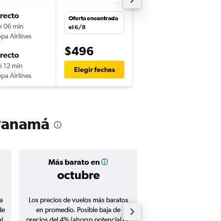
irecto
jue. 24/9
Oferta encontrada
h 06 min
10:45
el 6/8
pa Airlines
-
FLL
PTY
$496
irecto
dom. 27/9
h 12 min
10:10
Elegir fechas
pa Airlines
-
PTY
FLL
 Panamá
Más barato en
Precio prom
octubre
$484
a
Los precios de vuelos más baratos
Promedio de vuelos de 
de
en promedio. Posible baja de
en agosto 20
l
precios del 4% (ahorro potencial de