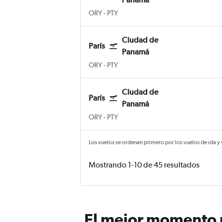
París-Orly
Ciudad de Panamá Panama City Toc
ORY
-
PTY
Ciudad de
París
Panamá
París-Orly
Ciudad de Panamá Panama City Toc
ORY
-
PTY
Ciudad de
París
Panamá
París-Orly
Ciudad de Panamá Panama City Toc
ORY
-
PTY
Los vuelos se ordenan primero por los vuelos de ida y
Mostrando 1-10 de 45 resultados
El mejor momento p