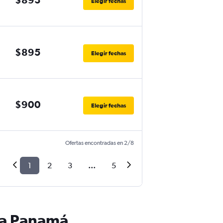
Elegir fechas
$895
Elegir fechas
$900
Elegir fechas
Ofertas encontradas en 2/8
1
2
3
...
5
s a Panamá