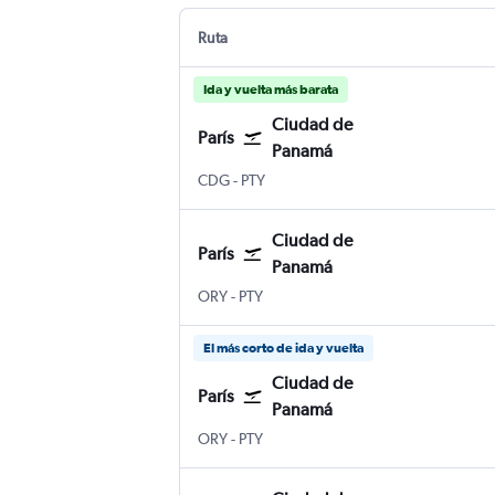
Ruta
Ida y vuelta más barata
Ciudad de
París
Panamá
París-Charles de Gaulle
Ciudad de Panamá Panama City To
CDG
-
PTY
Ciudad de
París
Panamá
París-Orly
Ciudad de Panamá Panama City Toc
ORY
-
PTY
El más corto de ida y vuelta
Ciudad de
París
Panamá
París-Orly
Ciudad de Panamá Panama City Toc
ORY
-
PTY