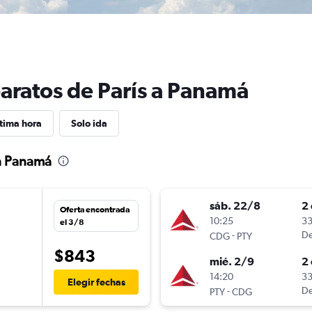
baratos de París a Panamá
tima hora
Solo ida
 a Panamá
sáb. 22/8
2 
Oferta encontrada
n
10:25
33
el 3/8
-
De
CDG
PTY
$843
mié. 2/9
2 
n
14:20
33
Elegir fechas
-
De
PTY
CDG