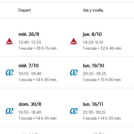
Depart
Ida y vuelta
mié. 26/8
jue. 8/10
15:40
-
12:55
14:24
-
6:10
1 escala
28 h 15 min
1 escala
32 h 46 min
cumen Intl
mié. 7/10
lun. 19/10
10:55
-
18:40
20:25
-
18:25
1 escala
14 h 45 min
1 escala
15 h 00 min
umen Intl
dom. 30/8
lun. 16/11
10:55
-
18:40
21:30
-
18:25
1 escala
14 h 45 min
1 escala
14 h 55 min
umen Intl