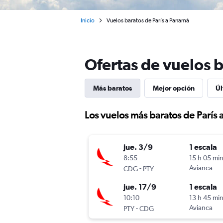
Inicio
Vuelos baratos de París a Panamá
Ofertas de vuelos 
Más baratos
Mejor opción
Úl
Los vuelos más baratos de París
jue. 3/9
1 escala
8:55
15 h 05 mi
-
Avianca
CDG
PTY
jue. 17/9
1 escala
10:10
13 h 45 mi
-
Avianca
PTY
CDG