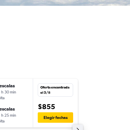
escalas
vie. 4/9
Oferta encontrada
 h 30 min
15:40
el 5/8
lta
-
CDG
PTY
$855
escalas
sáb. 26/9
 h 25 min
14:23
Elegir fechas
lta
-
PTY
CDG