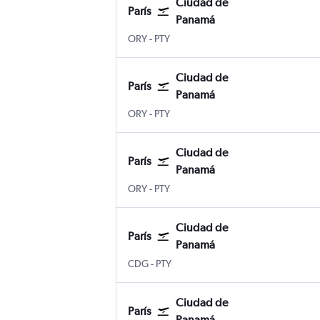
Ciudad de
París
Panamá
París-Orly
Ciudad de Panamá Panama City Toc
ORY
-
PTY
Ciudad de
París
Panamá
París-Orly
Ciudad de Panamá Panama City Toc
ORY
-
PTY
Ciudad de
París
Panamá
París-Orly
Ciudad de Panamá Panama City Toc
ORY
-
PTY
Ciudad de
París
Panamá
París-Charles de Gaulle
Ciudad de Panamá Panama City To
CDG
-
PTY
Ciudad de
París
Panamá