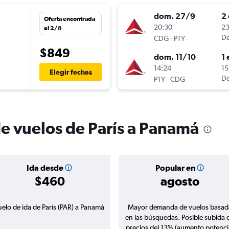
dom. 27/9
2 
Oferta encontrada
n
20:30
23
el 2/8
-
De
CDG
PTY
$849
dom. 11/10
1 
n
14:24
15
Elegir fechas
-
De
PTY
CDG
de vuelos de París a Panamá
Ida desde
Popular en
$460
agosto
uelo de ida de París (PAR) a Panamá
Mayor demanda de vuelos basad
en las búsquedas. Posible subida 
precios del 13% (aumento potenci