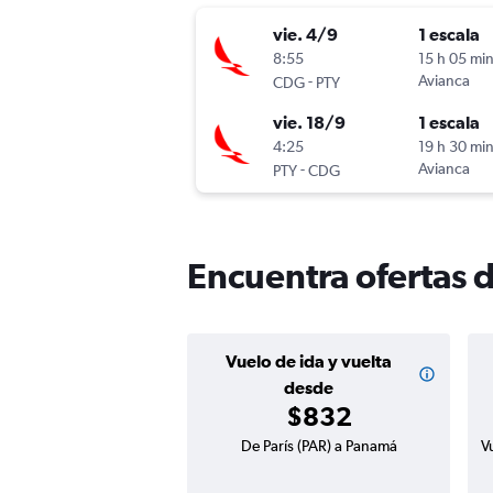
vie. 4/9
1 escala
8:55
15 h 05 mi
-
Avianca
CDG
PTY
vie. 18/9
1 escala
4:25
19 h 30 mi
-
Avianca
PTY
CDG
Encuentra ofertas 
Vuelo de ida y vuelta
desde
$832
De París (PAR) a Panamá
V