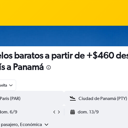
los baratos a partir de +$460 de
ís a Panamá
uelta
dom. 6/9
dom. 13/9
1 pasajero, Económica