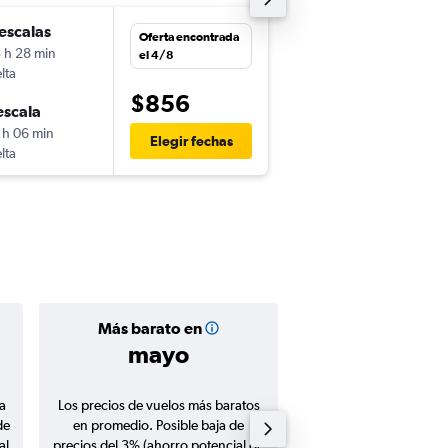
escalas
sáb. 5/9
Oferta encontrada
 h 28 min
18:30
el 4/8
lta
-
CDG
PTY
$856
escala
lun. 28/9
 h 06 min
14:23
Elegir fechas
lta
-
PTY
CDG
Más barato en
Precio prom
mayo
$1.35
a
Los precios de vuelos más baratos
Promedio de vuelos de 
de
en promedio. Posible baja de
en agosto 20
al
precios del 3% (ahorro potencial de