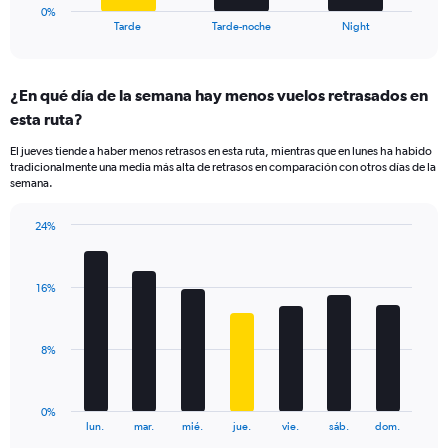
1
0%
X
End
Tarde
Tarde-noche
Night
of
axis
interactive
displaying
chart
categories.
¿En qué día de la semana hay menos vuelos retrasados en
Range:
esta ruta?
3
categories.
El jueves tiende a haber menos retrasos en esta ruta, mientras que en lunes ha habido
The
tradicionalmente una media más alta de retrasos en comparación con otros días de la
chart
semana.
has
1
24%
Y
Bar
Chart
axis
graphic.
chart
displaying
with
values.
16%
7
Range:
bars.
0
to
The
8%
45.
chart
has
1
0%
X
End
lun.
mar.
mié.
jue.
vie.
sáb.
dom.
of
axis