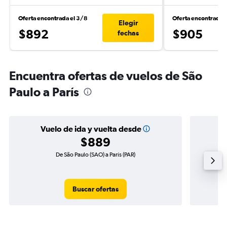
Oferta encontrada el 3/8
Oferta encontrada 
Elegir
$892
$905
fechas
Encuentra ofertas de vuelos de São
Paulo a París
Vuelo de ida y vuelta desde
$889
De São Paulo (SAO) a París (PAR)
Vu
Buscar ofertas