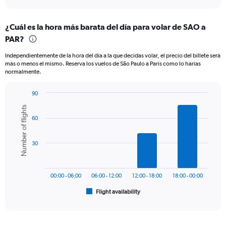
axis
interactive
displaying
chart
categories.
¿Cuál es la hora más barata del día para volar de SAO a
Range:
PAR?
12
categories.
Independientemente de la hora del día a la que decidas volar, el precio del billete será
The
más o menos el mismo. Reserva los vuelos de São Paulo a París como lo harías
chart
normalmente.
has
1
90
Y
Bar
Chart
axis
Number of flights
graphic.
chart
displaying
60
with
values.
6
Range:
bars.
0
30
to
The
1500.
chart
has
00:00 - 06:00
06:00 - 12:00
12:00 - 18:00
18:00 - 00:00
1
Flight availability
X
End
of
axis
interactive
displaying
chart
categories.