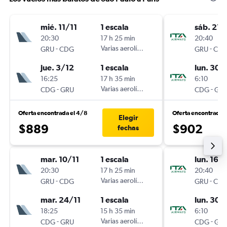
mié. 11/11
1 escala
sáb. 21/
20:30
17 h 25 min
20:40
-
Varias aerolíneas
-
GRU
CDG
GRU
CD
jue. 3/12
1 escala
lun. 30/
16:25
17 h 35 min
6:10
-
Varias aerolíneas
-
CDG
GRU
CDG
GR
Oferta encontrada el 4/8
Oferta encontrada 
Elegir
$889
$902
fechas
mar. 10/11
1 escala
lun. 16/1
20:30
17 h 25 min
20:40
-
Varias aerolíneas
-
GRU
CDG
GRU
CD
mar. 24/11
1 escala
lun. 30/
18:25
15 h 35 min
6:10
-
Varias aerolíneas
-
CDG
GRU
CDG
GR