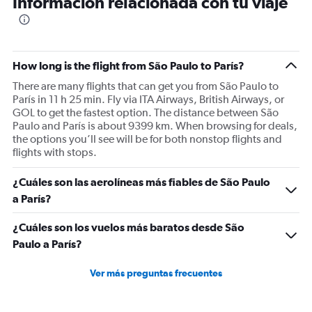
Información relacionada con tu viaje
91
categories.
The
chart
has
How long is the flight from São Paulo to París?
1
There are many flights that can get you from São Paulo to
Y
París in 11 h 25 min. Fly via ITA Airways, British Airways, or
axis
GOL to get the fastest option. The distance between São
displaying
Paulo and París is about 9399 km. When browsing for deals,
values.
the options you’ll see will be for both nonstop flights and
Range:
flights with stops.
0
to
¿Cuáles son las aerolíneas más fiables de São Paulo
1500.
a París?
¿Cuáles son los vuelos más baratos desde São
Paulo a París?
Ver más preguntas frecuentes