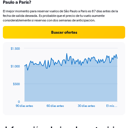
Paulo a París?
3
categories.
El mejor momento para reservar vuelos de São Paulo a París es 87 días antes de la
The
fecha de salida deseada. Es probable que el precio de tu vuelo aumente
chart
considerablemente si reservas con dos semanas de anticipación.
has
1
Buscar ofertas
Y
axis
displaying
$1.500
values.
Chart
Chart
Range:
graphic.
with
0
91
$1.000
to
data
points.
24.
The
$500
chart
has
1
0
X
End
90 días antes
60 días antes
30 días antes
El mis…
of
axis
interactive
displaying
chart
categories.
Range: