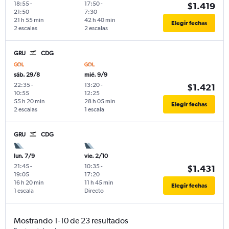
18:55
-
17:50
-
$1.419
21:50
7:30
21 h 55 min
42 h 40 min
Elegir fechas
2 escalas
2 escalas
GRU
CDG
sáb. 29/8
mié. 9/9
22:35
-
13:20
-
$1.421
10:55
12:25
55 h 20 min
28 h 05 min
Elegir fechas
2 escalas
1 escala
GRU
CDG
lun. 7/9
vie. 2/10
21:45
-
10:35
-
$1.431
19:05
17:20
16 h 20 min
11 h 45 min
Elegir fechas
1 escala
Directo
Mostrando 1-10 de 23 resultados