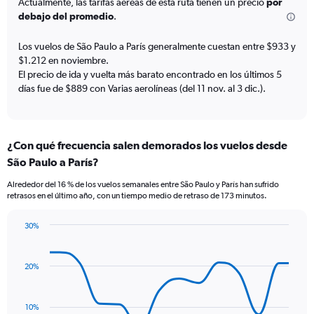
categories.
Actualmente, las tarifas aéreas de esta ruta tienen un precio
por
The
debajo del promedio
.
chart
has
Los vuelos de São Paulo a París generalmente cuestan entre $933 y
1
$1.212 en noviembre.
Y
El precio de ida y vuelta más barato encontrado en los últimos 5
axis
días fue de $889 con Varias aerolíneas (del 11 nov. al 3 dic.).
displaying
values.
Range:
0
¿Con qué frecuencia salen demorados los vuelos desde
to
24.
São Paulo a París?
Alrededor del 16 % de los vuelos semanales entre São Paulo y París han sufrido
retrasos en el último año, con un tiempo medio de retraso de 173 minutos.
30%
Line
Chart
graphic.
chart
with
20%
14
data
points.
10%