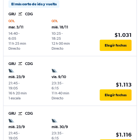
El más corto de ida y vuelta
GRU
CDG
mar. 3/11
mié. 18/11
14:40
-
10:25
-
$1.031
6:05
18:25
11 h 25 min
12 h 00 min
Elegir fechas
Directo
Directo
GRU
CDG
mié. 23/9
vie. 9/10
21:45
-
23:35
-
$1.113
19:05
6:15
16 h 20 min
11 h 40 min
Elegir fechas
1 escala
Directo
GRU
CDG
mié. 23/9
mié. 30/9
21:45
-
23:35
-
$1.116
19:05
6:15