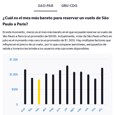
SAO-PAR
GRU-CDG
¿Cuál es el mes más barato para reservar un vuelo de São
Paulo a París?
En este momento, marzo es el mes más barato en el que se puede reservar un vuelo de
São Paulo a París (a un promedio de $839). Actualmente, volar de São Paulo a París en
julio es el momento más caro (a un promedio de $1.305). Hay múltiples factores que
influyen en el precio de un vuelo, por lo que comparar aerolíneas, aeropuertos de
salida y horarios les brinda a los usuarios más opciones disponibles.
$1.500
Bar
Chart
graphic.
chart
with
$1.000
12
bars.
$500
The
chart
has
0
1
mar.
jun.
sep.
dic.
ene.
abr.
jul.
oct.
feb.
may.
ago.
nov.
X
End
of