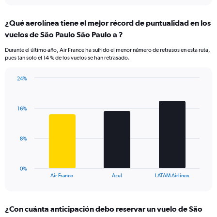
interactive
displaying
chart
categories.
¿Qué aerolínea tiene el mejor récord de puntualidad en los
Range:
vuelos de São Paulo São Paulo a ?
7
categories.
Durante el último año, Air France ha sufrido el menor número de retrasos en esta ruta,
The
pues tan solo el 14 % de los vuelos se han retrasado.
chart
has
24%
1
Bar
Chart
Y
graphic.
chart
axis
with
displaying
16%
3
values.
bars.
Range:
0
The
8%
to
chart
24.
has
1
0%
X
End
Air France
Azul
LATAM Airlines
of
axis
interactive
displaying
chart
categories.
¿Con cuánta anticipación debo reservar un vuelo de São
Range: