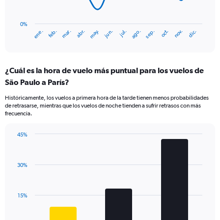
The
chart
has
0%
ene.
abr.
jul.
oct.
mar.
jun.
sep.
dic.
feb.
may.
ago.
nov.
1
End
of
X
interactive
axis
chart
displaying
¿Cuál es la hora de vuelo más puntual para los vuelos de
categories.
Range:
São Paulo a París?
14
Históricamente, los vuelos a primera hora de la tarde tienen menos probabilidades
categories.
de retrasarse, mientras que los vuelos de noche tienden a sufrir retrasos con más
The
frecuencia.
chart
has
45%
1
Bar
Chart
Y
graphic.
chart
axis
with
displaying
30%
3
values.
bars.
Range:
0
The
15%
to
chart
30.
has