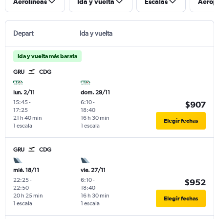
Aerolíneas
Ida y vuelta
Escalas
Aerop
Depart
Ida y vuelta
Ida y vuelta más barata
GRU
CDG
lun. 2/11
dom. 29/11
15:45
-
6:10
-
$907
17:25
18:40
21 h 40 min
16 h 30 min
Elegir fechas
1 escala
1 escala
GRU
CDG
mié. 18/11
vie. 27/11
22:25
-
6:10
-
$952
22:50
18:40
20 h 25 min
16 h 30 min
Elegir fechas
1 escala
1 escala