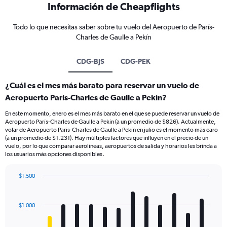
Información de Cheapflights
Todo lo que necesitas saber sobre tu vuelo del Aeropuerto de París-
Charles de Gaulle a Pekín
CDG-BJS
CDG-PEK
¿Cuál es el mes más barato para reservar un vuelo de
Aeropuerto París-Charles de Gaulle a Pekín?
En este momento, enero es el mes más barato en el que se puede reservar un vuelo de
Aeropuerto París-Charles de Gaulle a Pekín (a un promedio de $826). Actualmente,
volar de Aeropuerto París-Charles de Gaulle a Pekín en julio es el momento más caro
(a un promedio de $1.231). Hay múltiples factores que influyen en el precio de un
vuelo, por lo que comparar aerolíneas, aeropuertos de salida y horarios les brinda a
los usuarios más opciones disponibles.
$1.500
Bar
Chart
graphic.
chart
with
$1.000
12
bars.