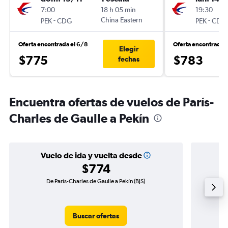
7:00
18 h 05 min
19:30
-
China Eastern
-
PEK
CDG
PEK
CDG
Oferta encontrada el 6/8
Oferta encontrada 
Elegir
$775
$783
fechas
Encuentra ofertas de vuelos de París-
Charles de Gaulle a Pekín
Vuelo de ida y vuelta desde
$774
De París-Charles de Gaulle a Pekín (BJS)
Vuelo 
Buscar ofertas