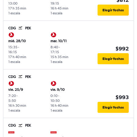
13:00
19:15
17 h 35 min
16 h 45 min
Elegir fechas
1 escala
1 escala
CDG
PEK
mié. 28/10
mar. 10/11
15:35
-
8:40
-
$992
16:15
17:15
17 h 40 min
15 h 35 min
Elegir fechas
1 escala
1 escala
CDG
PEK
vie. 25/9
vie. 9/10
7:20
-
0:10
-
$993
5:50
10:50
16 h 30 min
16 h 40 min
Elegir fechas
1 escala
1 escala
CDG
PEK