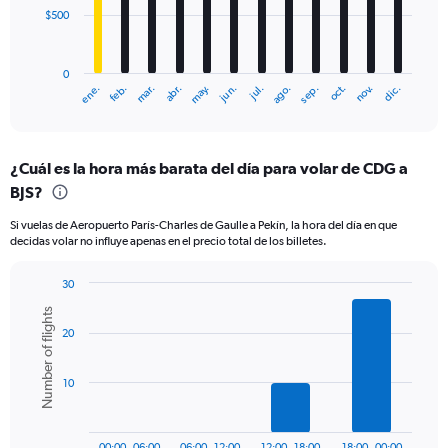
$500
The
chart
has
0
1
mar.
jun.
sep.
dic.
ene.
abr.
jul.
oct.
feb.
may.
ago.
nov.
X
End
of
axis
interactive
displaying
chart
categories.
¿Cuál es la hora más barata del día para volar de CDG a
Range:
BJS?
12
categories.
Si vuelas de Aeropuerto París-Charles de Gaulle a Pekín, la hora del día en que
The
decidas volar no influye apenas en el precio total de los billetes.
chart
has
30
1
Bar
Y
Chart
Number of flights
graphic.
chart
axis
20
with
displaying
6
values.
bars.
Range:
10
0
The
to
chart
1500.
has
00:00 - 06:00
06:00 - 12:00
12:00 - 18:00
18:00 - 00:00