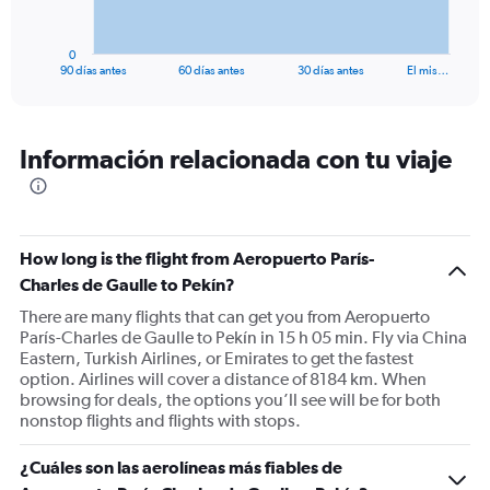
chart
has
1
0
X
End
90 días antes
60 días antes
30 días antes
El mis…
of
axis
interactive
displaying
chart
categories.
Range:
Información relacionada con tu viaje
91
categories.
The
chart
has
How long is the flight from Aeropuerto París-
1
Charles de Gaulle to Pekín?
Y
There are many flights that can get you from Aeropuerto
axis
París-Charles de Gaulle to Pekín in 15 h 05 min. Fly via China
displaying
Eastern, Turkish Airlines, or Emirates to get the fastest
values.
option. Airlines will cover a distance of 8184 km. When
Range:
browsing for deals, the options you’ll see will be for both
0
nonstop flights and flights with stops.
to
1800.
¿Cuáles son las aerolíneas más fiables de