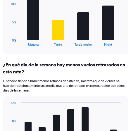
with
displaying
10%
4
values.
bars.
Range:
0
The
5%
to
chart
20.
has
1
0%
X
End
Mañana
Tarde
Tarde-noche
Night
of
axis
interactive
displaying
chart
categories.
¿En qué día de la semana hay menos vuelos retrasados en
Range:
esta ruta?
4
categories.
El sábado tiende a haber menos retrasos en esta ruta, mientras que en viernes ha
The
habido tradicionalmente una media más alta de retrasos en comparación con otros
chart
días de la semana.
has
1
12%
Y
Bar
Chart
axis
graphic.
chart
displaying
with
values.
8%
7
Range:
bars.