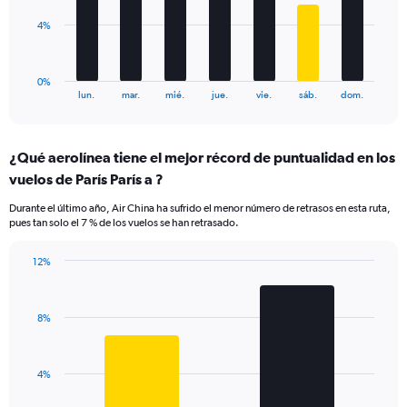
0
to
The
4%
15.
chart
has
1
0%
X
End
lun.
mar.
mié.
jue.
vie.
sáb.
dom.
of
axis
interactive
displaying
chart
categories.
¿Qué aerolínea tiene el mejor récord de puntualidad en los
Range:
vuelos de París París a ?
7
categories.
Durante el último año, Air China ha sufrido el menor número de retrasos en esta ruta,
The
pues tan solo el 7 % de los vuelos se han retrasado.
chart
has
12%
1
Bar
Chart
Y
graphic.
chart
axis
with
displaying
8%
2
values.
bars.
Range:
0
The
4%
to
chart
12.