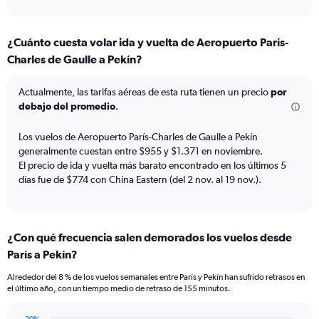
axis
interactive
displaying
chart
categories.
¿Cuánto cuesta volar ida y vuelta de Aeropuerto París-
Range:
Charles de Gaulle a Pekín?
7
categories.
The
Actualmente, las tarifas aéreas de esta ruta tienen un precio
por
chart
debajo del promedio
.
has
1
Los vuelos de Aeropuerto París-Charles de Gaulle a Pekín
Y
generalmente cuestan entre $955 y $1.371 en noviembre.
axis
El precio de ida y vuelta más barato encontrado en los últimos 5
displaying
días fue de $774 con China Eastern (del 2 nov. al 19 nov.).
values.
Range:
0
to
7.5.
¿Con qué frecuencia salen demorados los vuelos desde
París a Pekín?
Alrededor del 8 % de los vuelos semanales entre París y Pekín han sufrido retrasos en
el último año, con un tiempo medio de retraso de 155 minutos.