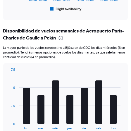
1
Flight availability
X
End
of
axis
interactive
displaying
chart
categories.
Disponibilidad de vuelos semanales de Aeropuerto París-
Range:
Charles de Gaulle a Pekín
6
categories.
La mayor parte de los vuelos con destino a BJS salen de CDG los días miércoles (6 en
The
promedio). Tendrás menos opciones de vuelos los días martes, ya que sale la menor
chart
cantidad de vuelos (4 en promedio).
has
1
7.5
Y
Bar
Chart
axis
graphic.
chart
displaying
with
Number
5
7
of
bars.
flights.
Range:
The
2.5
0
chart
to
has
30.
1
0
X
End
lun.
mar.
mié.
jue.
vie.
sáb.
dom.
of