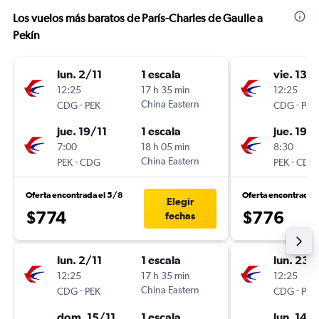
Los vuelos más baratos de París-Charles de Gaulle a
Pekín
lun. 2/11
1 escala
vie. 13/1
12:25
17 h 35 min
12:25
-
China Eastern
-
CDG
PEK
CDG
PEK
jue. 19/11
1 escala
jue. 19/1
7:00
18 h 05 min
8:30
-
China Eastern
-
PEK
CDG
PEK
CDG
Oferta encontrada el 5/8
Oferta encontrada 
Elegir
$774
$776
fechas
lun. 2/11
1 escala
lun. 23/
12:25
17 h 35 min
12:25
-
China Eastern
-
CDG
PEK
CDG
PEK
dom. 15/11
1 escala
lun. 14/