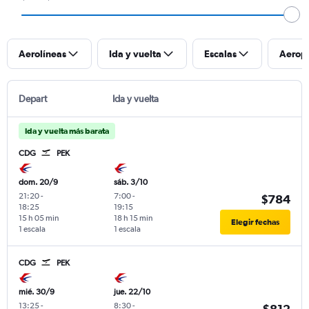
Aerolíneas
Ida y vuelta
Escalas
Aerop
Depart
Ida y vuelta
Ida y vuelta más barata
CDG
PEK
dom. 20/9
sáb. 3/10
21:20
-
7:00
-
$784
18:25
19:15
15 h 05 min
18 h 15 min
Elegir fechas
1 escala
1 escala
CDG
PEK
mié. 30/9
jue. 22/10
13:25
-
8:30
-
$812