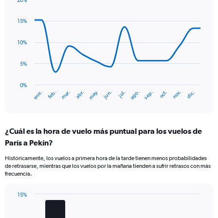
20%
Line
Chart
graphic.
chart
15%
with
14
data
10%
points.
5%
The
chart
has
0%
ene.
abr.
jul.
oct.
mar.
jun.
sep.
dic.
feb.
may.
ago.
nov.
1
End
of
X
interactive
axis
chart
displaying
¿Cuál es la hora de vuelo más puntual para los vuelos de
categories.
Range:
París a Pekín?
14
Históricamente, los vuelos a primera hora de la tarde tienen menos probabilidades
categories.
de retrasarse, mientras que los vuelos por la mañana tienden a sufrir retrasos con más
The
frecuencia.
chart
has
15%
1
Bar
Chart
Y
graphic.
chart
axis