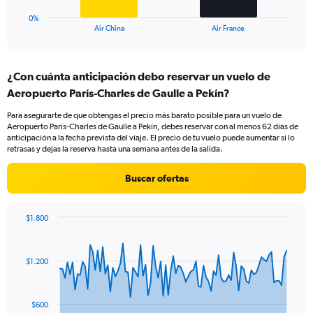
has
1
0%
X
End
Air China
Air France
of
axis
interactive
displaying
chart
categories.
¿Con cuánta anticipación debo reservar un vuelo de
Range:
Aeropuerto París-Charles de Gaulle a Pekín?
2
categories.
Para asegurarte de que obtengas el precio más barato posible para un vuelo de
The
Aeropuerto París-Charles de Gaulle a Pekín, debes reservar con al menos 62 días de
chart
anticipación a la fecha prevista del viaje. El precio de tu vuelo puede aumentar si lo
has
retrasas y dejas la reserva hasta una semana antes de la salida.
1
Y
Buscar ofertas
axis
displaying
values.
$1.800
Range:
Chart
Chart
0
graphic.
with
to
91
$1.200
data
12.
points.
The
$600