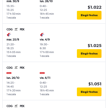
mié. 30/9
lun. 26/10
15:35
-
0:40
-
$1.022
15:25
12:25
17 h 50 min
18 h 45 min
Elegir fechas
1 escala
1 escala
CDG
PEK
mar. 25/8
vie. 4/9
21:20
-
19:30
-
$1.025
18:25
6:30
15 h 05 min
17 h 00 min
Elegir fechas
1 escala
1 escala
CDG
PEK
lun. 26/10
vie. 6/11
14:25
-
0:40
-
$1.051
14:45
12:25
17 h 20 min
18 h 45 min
Elegir fechas
1 escala
1 escala
CDG
PEK