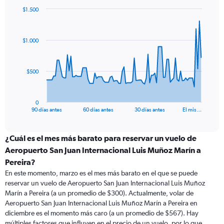
$1.500
Chart
Chart
graphic.
with
91
$1.000
data
points.
The
$500
chart
has
1
0
X
End
90 días antes
60 días antes
30 días antes
El mis…
of
axis
interactive
displaying
chart
categories.
¿Cuál es el mes más barato para reservar un vuelo de
Range:
Aeropuerto San Juan Internacional Luis Muñoz Marín a
91
Pereira?
categories.
En este momento, marzo es el mes más barato en el que se puede
The
reservar un vuelo de Aeropuerto San Juan Internacional Luis Muñoz
chart
Marín a Pereira (a un promedio de $300). Actualmente, volar de
has
Aeropuerto San Juan Internacional Luis Muñoz Marín a Pereira en
1
Y
diciembre es el momento más caro (a un promedio de $567). Hay
axis
múltiples factores que influyen en el precio de un vuelo, por lo que