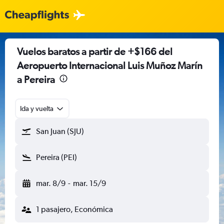
Vuelos baratos a partir de +$166 del
Aeropuerto Internacional Luis Muñoz Marín
a Pereira
Ida y vuelta
San Juan (SJU)
Pereira (PEI)
mar. 8/9
-
mar. 15/9
1 pasajero, Económica