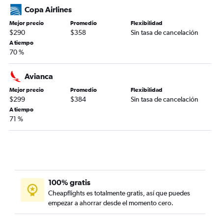
Copa Airlines
Mejor precio
Promedio
Flexibilidad
$290
$358
Sin tasa de cancelación
A tiempo
70 %
Avianca
Mejor precio
Promedio
Flexibilidad
$299
$384
Sin tasa de cancelación
A tiempo
71 %
100% gratis
Cheapflights es totalmente gratis, así que puedes
empezar a ahorrar desde el momento cero.