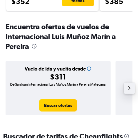
$352
$385
fechas
Encuentra ofertas de vuelos de
Internacional Luis Muñoz Marín a
Pereira
Vuelo de ida y vuelta desde
$311
De San Juan Internacional Luis Muñoz Marín a Pereira Matecana
Vuelo de 
Buscar ofertas
Buscador de tarifas de Cheapflights