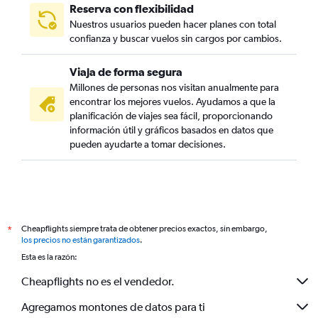
Reserva con flexibilidad
Nuestros usuarios pueden hacer planes con total
confianza y buscar vuelos sin cargos por cambios.
Viaja de forma segura
Millones de personas nos visitan anualmente para
encontrar los mejores vuelos. Ayudamos a que la
planificación de viajes sea fácil, proporcionando
información útil y gráficos basados en datos que
pueden ayudarte a tomar decisiones.
Cheapflights siempre trata de obtener precios exactos, sin embargo,
*
los precios no están garantizados
.
Esta es la razón:
Cheapflights no es el vendedor.
Agregamos montones de datos para ti