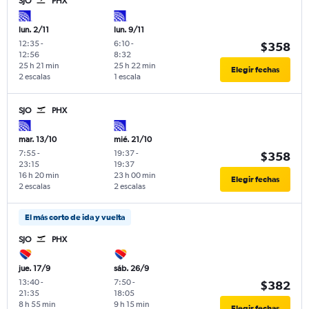
SJO
PHX
lun. 2/11
lun. 9/11
12:35
-
6:10
-
$358
12:56
8:32
25 h 21 min
25 h 22 min
Elegir fechas
2 escalas
1 escala
SJO
PHX
mar. 13/10
mié. 21/10
7:55
-
19:37
-
$358
23:15
19:37
16 h 20 min
23 h 00 min
Elegir fechas
2 escalas
2 escalas
El más corto de ida y vuelta
SJO
PHX
jue. 17/9
sáb. 26/9
13:40
-
7:50
-
$382
21:35
18:05
8 h 55 min
9 h 15 min
Elegir fechas