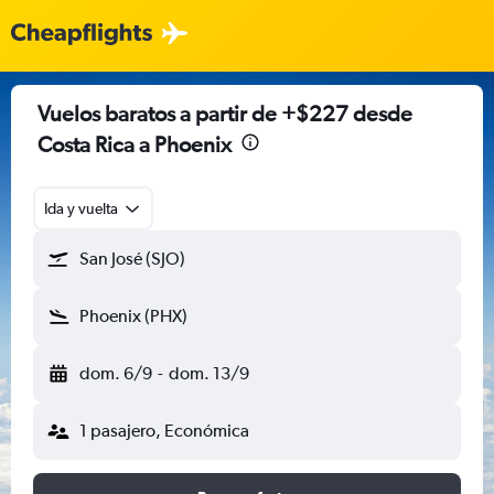
Vuelos baratos a partir de +$227 desde
Costa Rica a Phoenix
Ida y vuelta
San José (SJO)
Phoenix (PHX)
dom. 6/9
-
dom. 13/9
1 pasajero, Económica