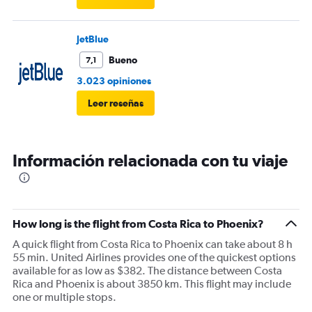
JetBlue
Bueno
7,1
3.023 opiniones
Leer reseñas
Información relacionada con tu viaje
How long is the flight from Costa Rica to Phoenix?
A quick flight from Costa Rica to Phoenix can take about 8 h
55 min. United Airlines provides one of the quickest options
available for as low as $382. The distance between Costa
Rica and Phoenix is about 3850 km. This flight may include
one or multiple stops.