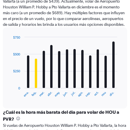
Vallarta (a un promedio de $439). Actualmente, volar de Aeropuerto
chart
Houston William P. Hobby a Pto Vallarta en diciembre es el momento
has
más caro (a un promedio de $689). Hay múltiples factores que influyen
1
en el precio de un vuelo, por lo que comparar aerolíneas, aeropuertos
Y
de salida y horarios les brinda a los usuarios más opciones disponibles.
axis
displaying
values.
$750
Range:
Bar
Chart
0
graphic.
chart
with
to
$500
12
1800.
bars.
$250
The
chart
has
0
1
ene.
abr.
jul.
oct.
mar.
jun.
sep.
dic.
feb.
may.
ago.
nov.
X
End
of
axis
interactive
displaying
chart
categories.
¿Cuál es la hora más barata del día para volar de HOU a
Range:
PVR?
12
Si vuelas de Aeropuerto Houston William P. Hobby a Pto Vallarta, la hora
categories.