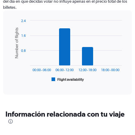
del día en que decidas volar no influye apenas en el precio total de los
The
billetes.
chart
has
1
2.4
Y
Bar
Chart
Number of flights
graphic.
chart
axis
1.6
with
displaying
6
values.
bars.
Range:
0.8
0
The
to
chart
750.
has
00:00 - 06:00
06:00 - 12:00
12:00 - 18:00
18:00 - 00:00
1
Flight availability
X
End
of
axis
interactive
displaying
chart
categories.
Range:
6
Información relacionada con tu viaje
categories.
The
chart
has