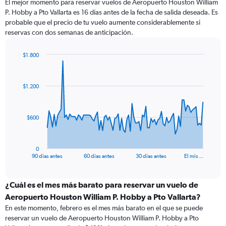
El mejor momento para reservar vuelos de Aeropuerto Houston William
P. Hobby a Pto Vallarta es 16 días antes de la fecha de salida deseada. Es
probable que el precio de tu vuelo aumente considerablemente si
reservas con dos semanas de anticipación.
$1.800
Chart
Chart
graphic.
with
91
$1.200
data
points.
The
$600
chart
has
1
0
X
End
90 días antes
60 días antes
30 días antes
El mis…
of
axis
interactive
displaying
chart
categories.
¿Cuál es el mes más barato para reservar un vuelo de
Range:
Aeropuerto Houston William P. Hobby a Pto Vallarta?
91
En este momento, febrero es el mes más barato en el que se puede
categories.
reservar un vuelo de Aeropuerto Houston William P. Hobby a Pto
The