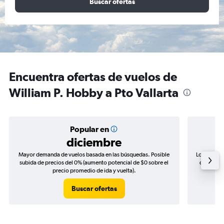
Buscar ofertas
Encuentra ofertas de vuelos de
William P. Hobby a Pto Vallarta
Popular en
diciembre
Mayor demanda de vuelos basada en las búsquedas. Posible
Los precio
subida de precios del 0% (aumento potencial de $0 sobre el
de precio
precio promedio de ida y vuelta).
Buscar ofertas