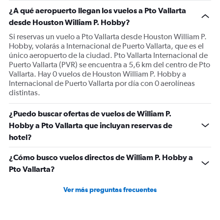
1
¿A qué aeropuerto llegan los vuelos a Pto Vallarta
Y
desde Houston William P. Hobby?
axis
displaying
Si reservas un vuelo a Pto Vallarta desde Houston William P.
Number
Hobby, volarás a Internacional de Puerto Vallarta, que es el
of
único aeropuerto de la ciudad. Pto Vallarta Internacional de
flights.
Puerto Vallarta (PVR) se encuentra a 5,6 km del centro de Pto
Range:
Vallarta. Hay 0 vuelos de Houston William P. Hobby a
0
Internacional de Puerto Vallarta por día con 0 aerolíneas
to
distintas.
2.4.
¿Puedo buscar ofertas de vuelos de William P.
Hobby a Pto Vallarta que incluyan reservas de
hotel?
¿Cómo busco vuelos directos de William P. Hobby a
Pto Vallarta?
Ver más preguntas frecuentes