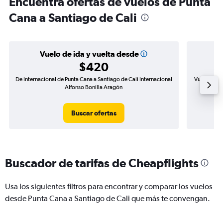
Encuentra ofertas de vuelos de Punta
Cana a Santiago de Cali
Vuelo de ida y vuelta desde
$420
De Internacional de Punta Cana a Santiago de Cali Internacional
Vuelo de id
Alfonso Bonilla Aragón
Buscar ofertas
Buscador de tarifas de Cheapflights
Usa los siguientes filtros para encontrar y comparar los vuelos
desde Punta Cana a Santiago de Cali que más te convengan.