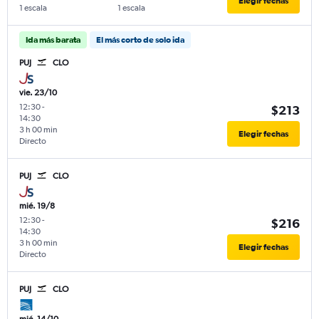
Elegir fechas
1 escala
1 escala
Ida más barata
El más corto de solo ida
PUJ
CLO
vie. 23/10
12:30
-
$213
14:30
3 h 00 min
Elegir fechas
Directo
PUJ
CLO
mié. 19/8
12:30
-
$216
14:30
3 h 00 min
Elegir fechas
Directo
PUJ
CLO