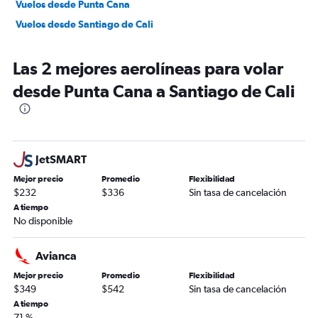
Vuelos desde Punta Cana
Vuelos desde Santiago de Cali
Las 2 mejores aerolíneas para volar
desde Punta Cana a Santiago de Cali
JetSMART
Mejor precio
Promedio
Flexibilidad
$232
$336
Sin tasa de cancelación
A tiempo
No disponible
Avianca
Mejor precio
Promedio
Flexibilidad
$349
$542
Sin tasa de cancelación
A tiempo
71 %