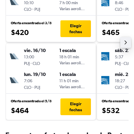
10:10
7 h 00 min
8:46
-
Varias aerolíneas
-
CLO
PUJ
CLO
PUJ
Oferta encontrada el 3/8
Oferta encontrada 
Elegir
$420
$465
fechas
vie. 16/10
1 escala
sáb. 22
13:00
18 h 01 min
5:37
-
Varias aerolíneas
-
PUJ
CLO
PUJ
CLO
lun. 19/10
1 escala
mié. 26
7:06
11 h 01 min
18:27
-
Varias aerolíneas
-
CLO
PUJ
CLO
PUJ
Oferta encontrada el 5/8
Oferta encontrada 
Elegir
$464
$532
fechas