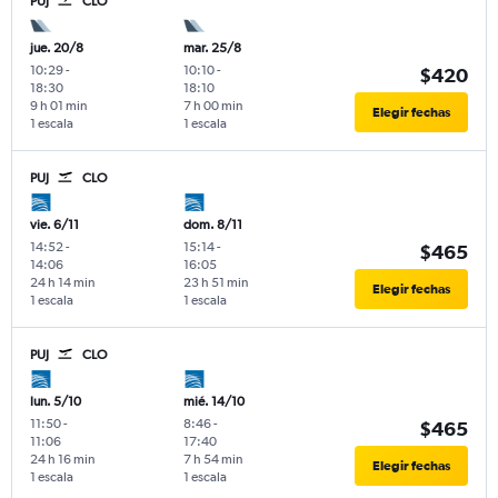
PUJ
CLO
jue. 20/8
mar. 25/8
10:29
-
10:10
-
$420
18:30
18:10
9 h 01 min
7 h 00 min
Elegir fechas
1 escala
1 escala
PUJ
CLO
vie. 6/11
dom. 8/11
14:52
-
15:14
-
$465
14:06
16:05
24 h 14 min
23 h 51 min
Elegir fechas
1 escala
1 escala
PUJ
CLO
lun. 5/10
mié. 14/10
11:50
-
8:46
-
$465
11:06
17:40
24 h 16 min
7 h 54 min
Elegir fechas
1 escala
1 escala