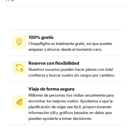
100% gratis
Cheapflights es totalmente gratis, así que puedes
empezar a ahorrar desde el momento cero.
Reserva con flexibilidad
Nuestros usuarios pueden hacer planes con total
confianza y buscar vuelos sin cargos por cambios.
Viaja de forma segura
Millones de personas nos visitan anualmente para
encontrar los mejores vuelos. Ayudamos a que la
planificación de viajes sea fácil, proporcionando
información útil y gráficos basados en datos que
pueden ayudarte a tomar decisiones.