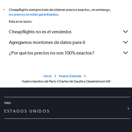
Cheapflights siempre trata de obtener precios exactos, sin embargo,
*
los precios no están garantizados
.
Esta es la razón:
Cheapflights no es el vendedor.
Agregamos montones de datos para ti
¿Por qué los precios no son 100% exactos?
Inicio
Nueva Zelanda
Vuelos baratos de París-Charles de Gaulle a Queenstown Intl
Web
ESTADOS UNIDOS