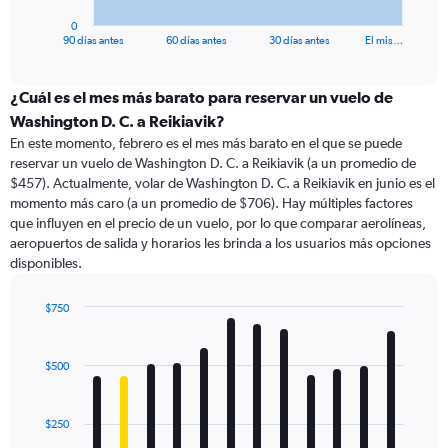
has
1
0
X
End
90 días antes
60 días antes
30 días antes
El mis…
of
axis
interactive
displaying
chart
categories.
¿Cuál es el mes más barato para reservar un vuelo de
Range:
Washington D. C. a Reikiavik?
91
En este momento, febrero es el mes más barato en el que se puede
categories.
reservar un vuelo de Washington D. C. a Reikiavik (a un promedio de
The
$457). Actualmente, volar de Washington D. C. a Reikiavik en junio es el
chart
momento más caro (a un promedio de $706). Hay múltiples factores
has
que influyen en el precio de un vuelo, por lo que comparar aerolíneas,
1
aeropuertos de salida y horarios les brinda a los usuarios más opciones
Y
disponibles.
axis
displaying
values.
$750
Range:
Bar
Chart
0
graphic.
chart
with
to
$500
12
1500.
bars.
$250
The