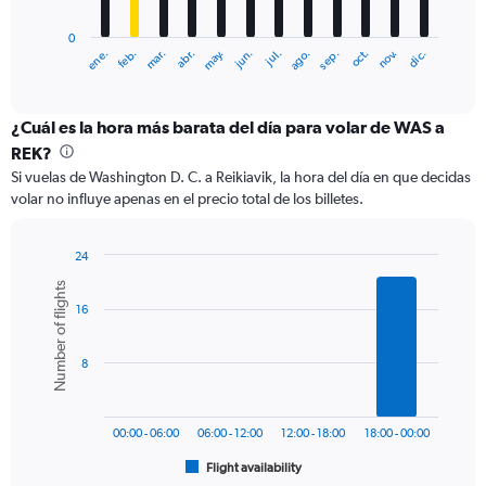
chart
has
0
1
ene.
abr.
jul.
oct.
mar.
jun.
sep.
dic.
feb.
may.
ago.
nov.
X
End
of
axis
interactive
displaying
chart
categories.
¿Cuál es la hora más barata del día para volar de WAS a
Range:
REK?
12
Si vuelas de Washington D. C. a Reikiavik, la hora del día en que decidas
categories.
volar no influye apenas en el precio total de los billetes.
The
chart
has
24
1
Bar
Chart
Number of flights
Y
graphic.
chart
axis
16
with
6
displaying
bars.
values.
8
Range:
The
0
chart
to
has
750.
00:00 - 06:00
06:00 - 12:00
12:00 - 18:00
18:00 - 00:00
1
Flight availability
X
End
of