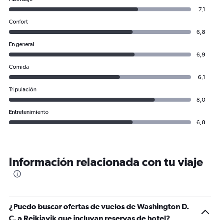
7,1
Confort
6,8
En general
6,9
Comida
6,1
Tripulación
8,0
Entretenimiento
6,8
Información relacionada con tu viaje
¿Puedo buscar ofertas de vuelos de Washington D.
C. a Reikiavik que incluyan reservas de hotel?