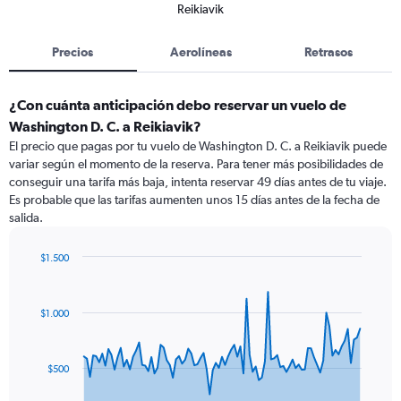
Reikiavik
Precios
Aerolíneas
Retrasos
¿Con cuánta anticipación debo reservar un vuelo de
Washington D. C. a Reikiavik?
El precio que pagas por tu vuelo de Washington D. C. a Reikiavik puede
variar según el momento de la reserva. Para tener más posibilidades de
conseguir una tarifa más baja, intenta reservar 49 días antes de tu viaje.
Es probable que las tarifas aumenten unos 15 días antes de la fecha de
salida.
$1.500
Chart
Chart
graphic.
with
91
$1.000
data
points.
The
$500
chart