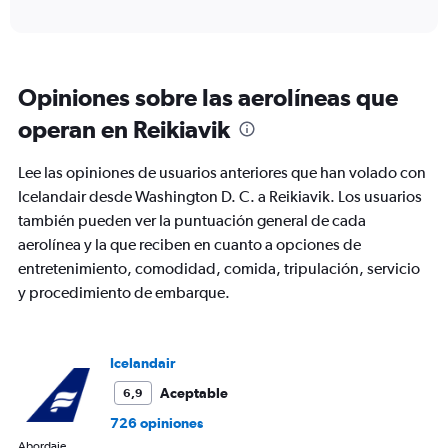
axis
interactive
displaying
chart
categories.
Range:
6
Opiniones sobre las aerolíneas que
categories.
The
operan en Reikiavik
chart
has
Lee las opiniones de usuarios anteriores que han volado con
1
Y
Icelandair desde Washington D. C. a Reikiavik. Los usuarios
axis
también pueden ver la puntuación general de cada
displaying
aerolínea y la que reciben en cuanto a opciones de
Number
entretenimiento, comodidad, comida, tripulación, servicio
of
flights.
y procedimiento de embarque.
Range:
0
to
Icelandair
24.
Aceptable
6,9
726 opiniones
Abordaje