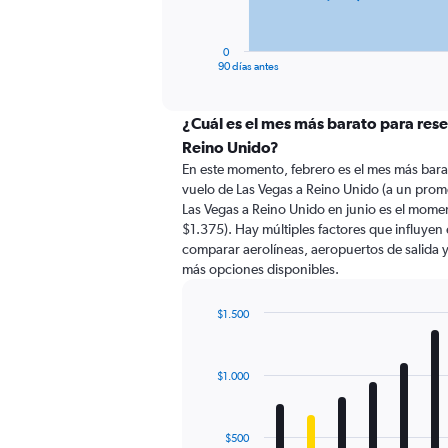
chart
has
1
0
X
End
90 días antes
of
axis
interactive
displaying
chart
categories.
¿Cuál es el mes más barato para rese
Range:
Reino Unido?
91
En este momento, febrero es el mes más bara
categories.
vuelo de Las Vegas a Reino Unido (a un prom
The
Las Vegas a Reino Unido en junio es el mom
chart
$1.375). Hay múltiples factores que influyen 
has
comparar aerolíneas, aeropuertos de salida y 
1
más opciones disponibles.
Y
axis
displaying
$1.500
values.
Bar
Chart
Range:
graphic.
chart
with
0
$1.000
12
to
bars.
2400.
The
$500