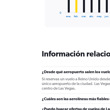
chart
has
1
0
X
End
ene.
feb.
mar.
abr.
may.
jun.
of
axis
interactive
displaying
chart
categories.
Range:
12
categories.
The
Información relacio
chart
has
1
Y
¿Desde qué aeropuerto salen los vuel
axis
displaying
Si reservas un vuelo a Reino Unido desde
values.
único aeropuerto de la ciudad. Las Vegas
Range:
centro de Las Vegas.
0
to
¿Cuáles son las aerolíneas más fiables
1500.
¿Puedo buscar ofertas de vuelos de La