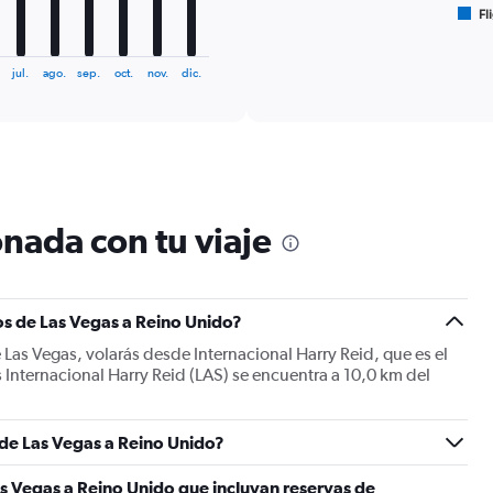
Fl
X
End
of
axis
interactive
displaying
chart
jul.
ago.
sep.
oct.
nov.
dic.
categories.
Range:
6
categories.
The
chart
has
1
nada con tu viaje
Y
axis
displaying
Number
os de Las Vegas a Reino Unido?
of
flights.
 Las Vegas, volarás desde Internacional Harry Reid, que es el
Range:
 Internacional Harry Reid (LAS) se encuentra a 10,0 km del
0
to
75.
 de Las Vegas a Reino Unido?
s Vegas a Reino Unido que incluyan reservas de