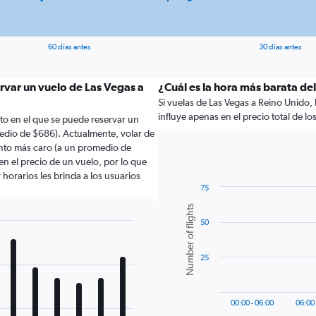
60 días antes
30 días antes
rvar un vuelo de Las Vegas a
¿Cuál es la hora más barata de
Si vuelas de Las Vegas a Reino Unido, 
influye apenas en el precio total de los 
to en el que se puede reservar un
edio de $686). Actualmente, volar de
ento más caro (a un promedio de
en el precio de un vuelo, por lo que
horarios les brinda a los usuarios
75
Bar
Chart
Number of flights
graphic.
chart
50
with
6
bars.
25
The
chart
has
00:00 - 06:00
06:00 
1