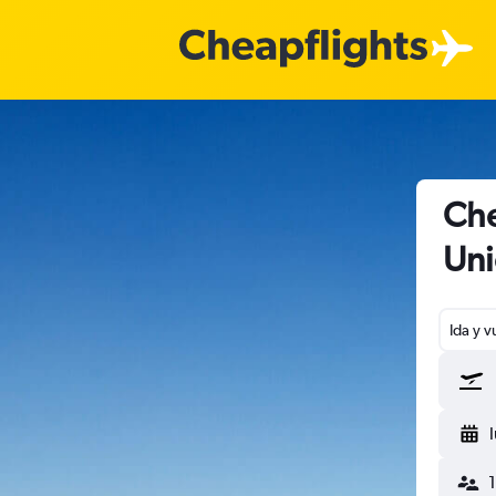
Che
Un
Ida y v