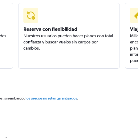
Reserva con flexibilidad
Via
edes
Nuestros usuarios pueden hacer planes con total
Mill
confianza y buscar vuelos sin cargos por
enco
cambios.
plan
info
pued
os, sin embargo,
los precios no están garantizados
.