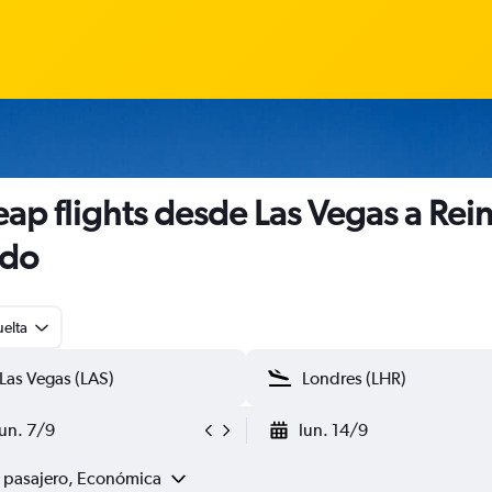
ap flights desde Las Vegas a Rei
ido
uelta
lun. 7/9
lun. 14/9
1 pasajero, Económica