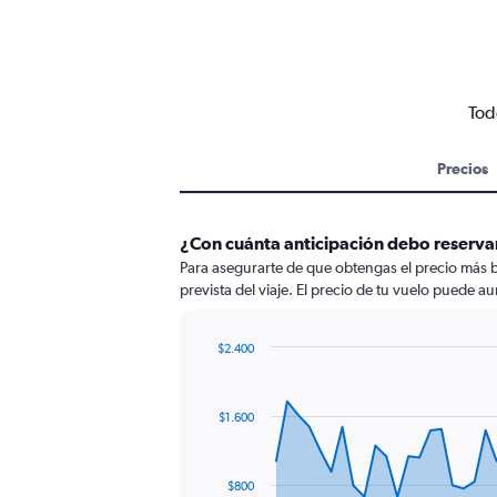
Tod
Precios
¿Con cuánta anticipación debo reservar
Para asegurarte de que obtengas el precio más b
prevista del viaje. El precio de tu vuelo puede au
$2.400
Chart
Chart
graphic.
with
91
$1.600
data
points.
The
$800