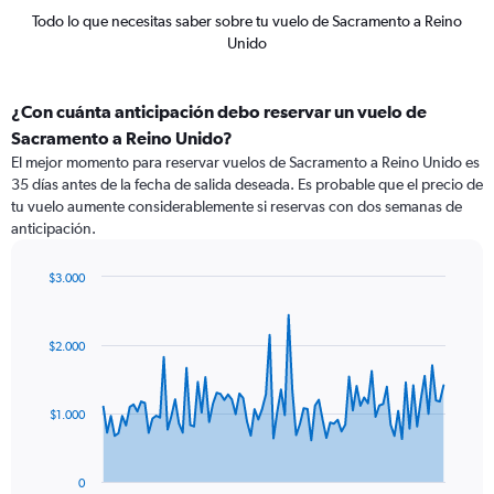
Todo lo que necesitas saber sobre tu vuelo de Sacramento a Reino
Unido
¿Con cuánta anticipación debo reservar un vuelo de
Sacramento a Reino Unido?
El mejor momento para reservar vuelos de Sacramento a Reino Unido es
35 días antes de la fecha de salida deseada. Es probable que el precio de
tu vuelo aumente considerablemente si reservas con dos semanas de
anticipación.
$3.000
Chart
Chart
graphic.
with
91
$2.000
data
points.
The
$1.000
chart
has
1
0