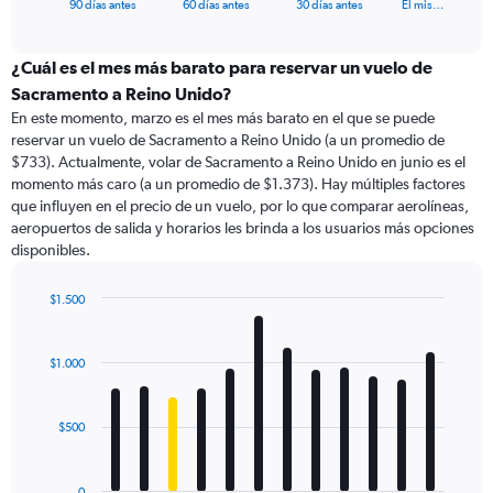
X
End
90 días antes
60 días antes
30 días antes
El mis…
of
axis
interactive
displaying
chart
categories.
¿Cuál es el mes más barato para reservar un vuelo de
Range:
Sacramento a Reino Unido?
91
En este momento, marzo es el mes más barato en el que se puede
categories.
reservar un vuelo de Sacramento a Reino Unido (a un promedio de
The
$733). Actualmente, volar de Sacramento a Reino Unido en junio es el
chart
momento más caro (a un promedio de $1.373). Hay múltiples factores
has
que influyen en el precio de un vuelo, por lo que comparar aerolíneas,
1
aeropuertos de salida y horarios les brinda a los usuarios más opciones
Y
disponibles.
axis
displaying
values.
$1.500
Range:
Bar
Chart
0
graphic.
chart
with
to
$1.000
12
3000.
bars.
$500
The
chart
has
0