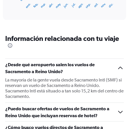
1
ene.
feb.
mar.
abr.
may.
jun.
jul.
ago.
sep.
oct.
nov.
dic.
X
End
of
axis
interactive
displaying
chart
categories.
Range:
12
Información relacionada con tu viaje
categories.
The
chart
has
1
¿Desde qué aeropuerto salen los vuelos de
Y
Sacramento a Reino Unido?
axis
displaying
La mayoría de la gente vuela desde Sacramento Intl (SMF) si
values.
reservan un vuelo de Sacramento a Reino Unido.
Range:
Sacramento Intl está situado a tan solo 15,2 km del centro de
0
Sacramento.
to
1500.
¿Puedo buscar ofertas de vuelos de Sacramento a
Reino Unido que incluyan reservas de hotel?
¿Cómo busco vuelos directos de Sacramento a