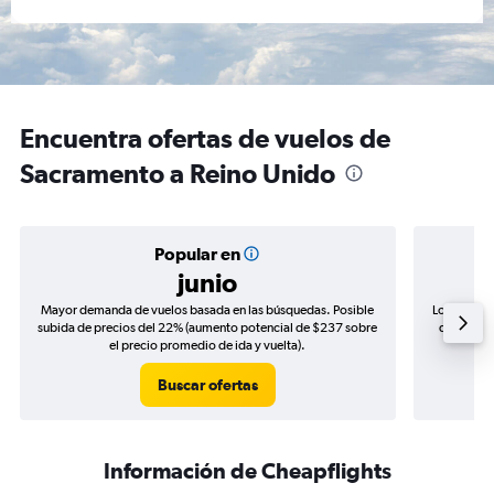
Encuentra ofertas de vuelos de
Sacramento a Reino Unido
Popular en
junio
Mayor demanda de vuelos basada en las búsquedas. Posible
Los precio
subida de precios del 22% (aumento potencial de $237 sobre
de precios
el precio promedio de ida y vuelta).
Buscar ofertas
Información de Cheapflights