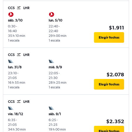
CCS
LHR
sáb. 3/10
lun. 5/10
0:30
-
22:40
-
$1.911
16:40
22:40
35 h 10 min
29 h 00 min
Elegir fechas
1 escala
1 escala
CCS
LHR
lun. 31/8
mié. 9/9
23:10
-
22:05
-
$2.078
21:05
21:30
16 h 55 min
28 h 25 min
Elegir fechas
1 escala
1 escala
CCS
LHR
vie. 18/12
sáb. 9/1
6:35
-
6:25
-
$2.352
21:05
21:25
34 h 30 min
19 h 00 min
Elegir fechas