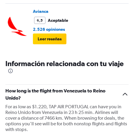
personal a la hora del embarque y que inicie con más
tiempo para que todo fluya más tranquilo.
Avianca
Aceptable
6,5
2.526 opiniones
Leer reseñas
Información relacionada con tu viaje
How long is the flight from Venezuela to Reino
Unido?
For as low as $1.220, TAP AIR PORTUGAL can have you in
Reino Unido from Venezuela in 23 h 25 min. Airlines will
cover a distance of 7466 km. When browsing for deals, the
options you’ll see will be for both nonstop flights and flights
with stops.