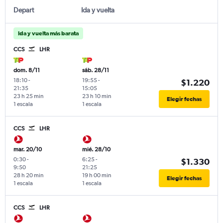
Depart
Ida y vuelta
Ida y vuelta más barata
CCS
LHR
dom. 8/11
sáb. 28/11
18:10
-
19:55
-
$1.220
21:35
15:05
23 h 25 min
23 h 10 min
Elegir fechas
1 escala
1 escala
CCS
LHR
mar. 20/10
mié. 28/10
0:30
-
6:25
-
$1.330
9:50
21:25
28 h 20 min
19 h 00 min
Elegir fechas
1 escala
1 escala
CCS
LHR