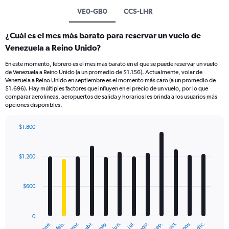
VE0-GB0
CCS-LHR
¿Cuál es el mes más barato para reservar un vuelo de
Venezuela a Reino Unido?
En este momento, febrero es el mes más barato en el que se puede reservar un vuelo
de Venezuela a Reino Unido (a un promedio de $1.156). Actualmente, volar de
Venezuela a Reino Unido en septiembre es el momento más caro (a un promedio de
$1.696). Hay múltiples factores que influyen en el precio de un vuelo, por lo que
comparar aerolíneas, aeropuertos de salida y horarios les brinda a los usuarios más
opciones disponibles.
$1.800
Bar
Chart
graphic.
chart
with
$1.200
12
bars.
$600
The
chart
has
0
1
mar.
jun.
sep.
dic.
ene.
abr.
jul.
oct.
feb.
may.
ago.
nov.
X
End