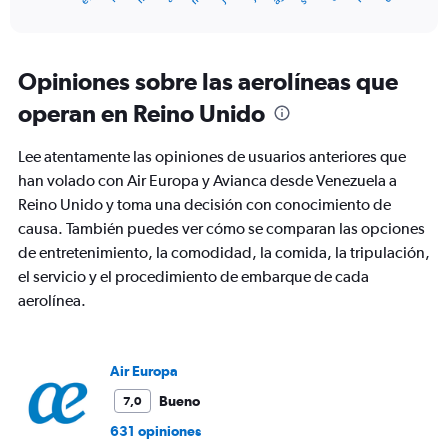
of
axis
interactive
displaying
chart
categories.
Range:
Opiniones sobre las aerolíneas que
12
operan en Reino Unido
categories.
The
chart
Lee atentamente las opiniones de usuarios anteriores que
has
han volado con Air Europa y Avianca desde Venezuela a
1
Reino Unido y toma una decisión con conocimiento de
Y
axis
causa. También puedes ver cómo se comparan las opciones
displaying
de entretenimiento, la comodidad, la comida, la tripulación,
values.
el servicio y el procedimiento de embarque de cada
Range:
aerolínea.
0
to
1800.
Air Europa
Bueno
7,0
631 opiniones