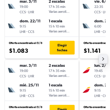
mar. 3/11
2 escalas
vie. 6/11
19:00
17 h 35 min
22:35
-
Varias aerolíneas
-
CCS
LHR
CCS
LHR
dom. 22/11
1 escala
dom. 22
9:15
15 h 10 min
6:00
-
Varias aerolíneas
-
LHR
CCS
LHR
CCS
Oferta encontrada el 5/8
Oferta encontrada 
Elegir
$1.083
$1.141
fechas
mar. 3/11
2 escalas
lun. 2/11
19:00
17 h 35 min
19:45
-
Varias aerolíneas
-
CCS
LHR
CCS
LHR
mié. 25/11
1 escala
dom. 22
9:15
15 h 10 min
9:15
-
Varias aerolíneas
-
LHR
CCS
LHR
CCS
Oferta encontrada el 5/8
Oferta encontrada 
Elegir