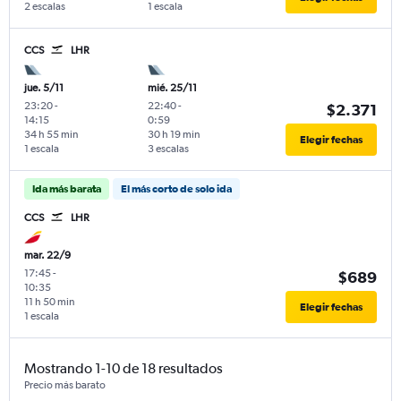
2 escalas
1 escala
CCS
LHR
jue. 5/11
mié. 25/11
23:20
-
22:40
-
$2.371
14:15
0:59
34 h 55 min
30 h 19 min
Elegir fechas
1 escala
3 escalas
Ida más barata
El más corto de solo ida
CCS
LHR
mar. 22/9
17:45
-
$689
10:35
11 h 50 min
Elegir fechas
1 escala
Mostrando 1-10 de 18 resultados
Precio más barato