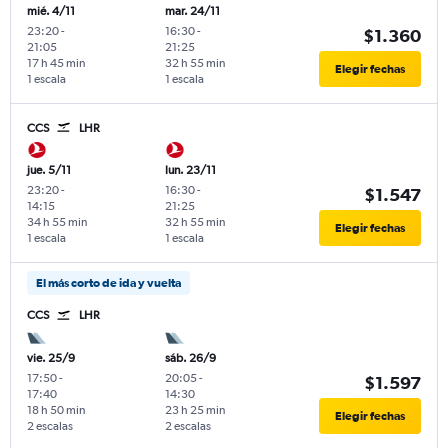
mié. 4/11
mar. 24/11
23:20
-
16:30
-
$1.360
21:05
21:25
17 h 45 min
32 h 55 min
Elegir fechas
1 escala
1 escala
CCS
LHR
jue. 5/11
lun. 23/11
23:20
-
16:30
-
$1.547
14:15
21:25
34 h 55 min
32 h 55 min
Elegir fechas
1 escala
1 escala
El más corto de ida y vuelta
CCS
LHR
vie. 25/9
sáb. 26/9
17:50
-
20:05
-
$1.597
17:40
14:30
18 h 50 min
23 h 25 min
Elegir fechas
2 escalas
2 escalas