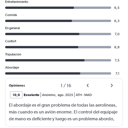
Entretenimiento
6,5
Comida
6,3
En general
7,0
Confort
6,9
Tripulación
7,5
Abordaje
7,1
1
/
16
Opiniones
10,0
Excelente
Anónimo
,
ago. 2025
ATH
-
MAD
El abordaje es el gran problema de todas las aerolíneas,
más cuando es un avión enorme. El control del equipaje
de mano es deficiente y luego es un problema abordo,
ya que demora todo es proceso. Se requiere más