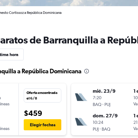
Ernesto Cortissoz a República Dominicana
baratos de Barranquilla a Repú
tima hora
nquilla a República Dominicana
mié. 23/9
1 
Oferta encontrada
n
7:20
10
el 6/8
líneas
-
Va
BAQ
PUJ
$459
dom. 27/9
1 
10:24
21
Elegir fechas
líneas
-
Va
PUJ
BAQ