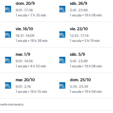
dom. 20/9
sáb. 26/9
9:01
-
17:36
5:41
-
23:49
ssoz
1 escala
7 h 35 min
1 escala
19 h 08 min
vie. 16/10
vie. 23/10
18:31
-
14:09
12:55
-
17:14
ssoz
1 escala
18 h 38 min
1 escala
5 h 19 min
mar. 1/9
sáb. 5/9
9:01
-
14:56
5:41
-
23:49
ssoz
1 escala
4 h 55 min
1 escala
19 h 08 min
mar. 20/10
dom. 25/10
9:01
-
2:16
5:35
-
23:39
ssoz
1 escala
16 h 15 min
1 escala
19 h 04 min
 vuelta más baratos.