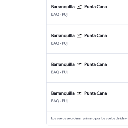
Barranquilla
Punta Cana
Barranquilla Internacional Ernesto Corti
Internacional de Punta Cana
BAQ
-
PUJ
Barranquilla
Punta Cana
Barranquilla Internacional Ernesto Corti
Internacional de Punta Cana
BAQ
-
PUJ
Barranquilla
Punta Cana
Barranquilla Internacional Ernesto Corti
Internacional de Punta Cana
BAQ
-
PUJ
Barranquilla
Punta Cana
Barranquilla Internacional Ernesto Corti
Internacional de Punta Cana
BAQ
-
PUJ
Los vuelos se ordenan primero por los vuelos de ida y