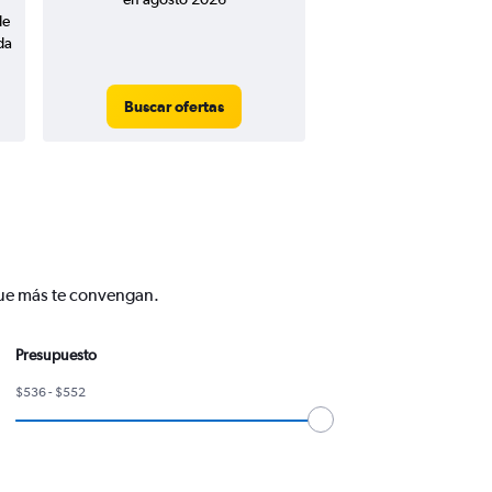
de
da
Buscar ofertas
que más te convengan.
Presupuesto
$536 - $552