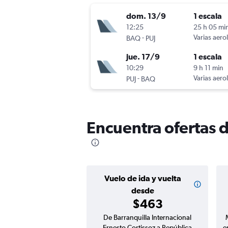
dom. 13/9
1 escala
12:25
25 h 05 mi
-
Varias aero
BAQ
PUJ
jue. 17/9
1 escala
10:29
9 h 11 min
-
Varias aero
PUJ
BAQ
Encuentra ofertas 
Vuelo de ida y vuelta
desde
$463
De Barranquilla Internacional
Ernesto Cortissoz a República
e