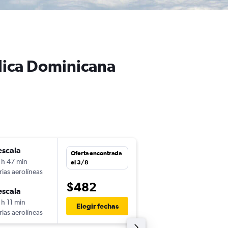
blica Dominicana
escala
vie. 20/11
Oferta encontrada
 h 47 min
21:14
el 3/8
rias aerolíneas
-
BAQ
PUJ
$482
escala
mar. 1/12
 h 11 min
13:40
Elegir fechas
rias aerolíneas
-
PUJ
BAQ