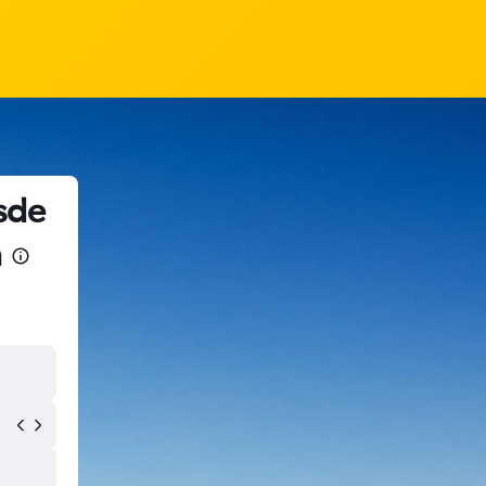
sde
a