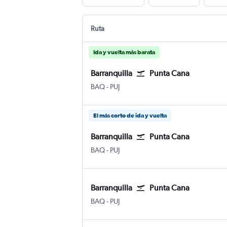
Ruta
Ida y vuelta más barata
Barranquilla
Punta Cana
Barranquilla Internacional Ernesto Corti
Internacional de Punta Cana
BAQ
-
PUJ
El más corto de ida y vuelta
Barranquilla
Punta Cana
Barranquilla Internacional Ernesto Corti
Internacional de Punta Cana
BAQ
-
PUJ
Barranquilla
Punta Cana
Barranquilla Internacional Ernesto Corti
Internacional de Punta Cana
BAQ
-
PUJ