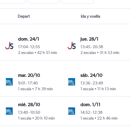
Depart
Ida y vuelta
dom. 24/1
jue. 28/1
17:04
-
12:55
13:45
-
20:38
ssoz
2 escalas
42 h 51 min
2 escalas
31 h 53 min
mar. 20/10
sáb. 24/10
9:01
-
17:40
13:36
-
23:49
ssoz
1 escala
7 h 39 min
1 escala
11 h 13 min
mié. 28/10
dom. 1/11
13:40
-
10:50
14:52
-
12:38
ssoz
1 escala
20 h 10 min
1 escala
22 h 46 min