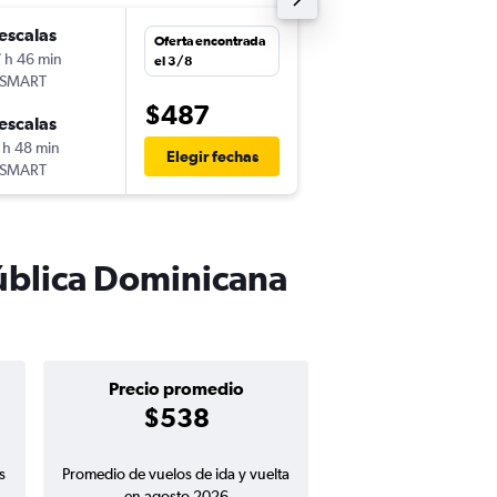
escalas
sáb. 21/11
Oferta encontrada
 h 46 min
16:19
el 3/8
tSMART
-
BAQ
PUJ
$487
escalas
jue. 26/11
 h 48 min
13:45
Elegir fechas
tSMART
-
PUJ
BAQ
pública Dominicana
Precio promedio
$538
s
Promedio de vuelos de ida y vuelta
en agosto 2026