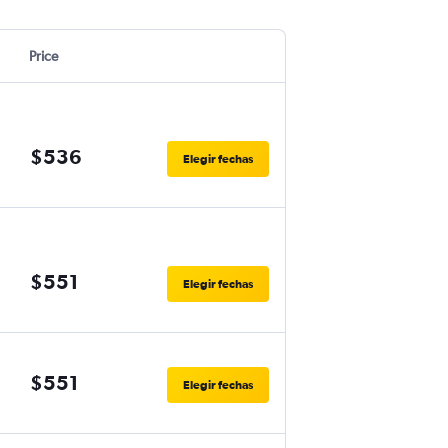
Price
$536
Elegir fechas
$551
Elegir fechas
$551
Elegir fechas