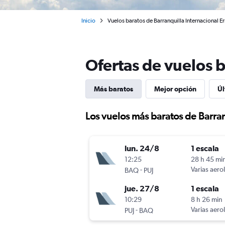
Inicio
Vuelos baratos de Barranquilla Internacional 
Ofertas de vuelos 
Más baratos
Mejor opción
Úl
Los vuelos más baratos de Barra
lun. 24/8
1 escala
12:25
28 h 45 mi
-
Varias aero
BAQ
PUJ
jue. 27/8
1 escala
10:29
8 h 26 min
-
Varias aero
PUJ
BAQ