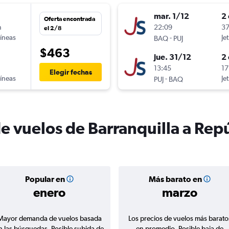
mar. 1/12
2 
Oferta encontrada
n
22:09
37
el 2/8
líneas
-
Je
BAQ
PUJ
$463
jue. 31/12
2 
13:45
17
Elegir fechas
líneas
-
Je
PUJ
BAQ
de vuelos de Barranquilla a Re
Popular en
Más barato en
enero
marzo
Mayor demanda de vuelos basada
Los precios de vuelos más barato
n las búsquedas. Posible subida de
en promedio. Posible baja de